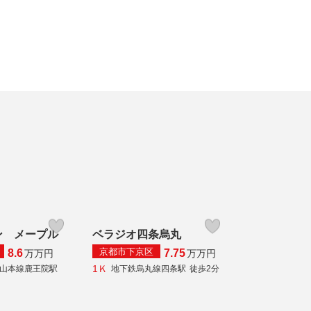
ン メープル
ベラジオ四条烏丸
京都市下京区
8.6
7.75
万
万円
万
万円
1Ｋ
山本線鹿王院駅
地下鉄烏丸線四条駅
徒歩2分