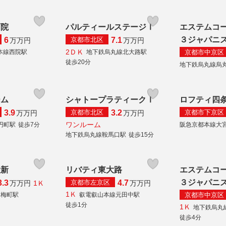
西院
パルティールステージⅠ
エステムコ
３ジャパニ
京都市北区
6
7.1
万
万円
万
万円
2ＤＫ
京都市中京区
本線西院駅
地下鉄烏丸線北大路駅
徒歩20分
地下鉄烏丸線烏
ーム
シャトープラティークⅠ
ロフティ四
京都市北区
京都市下京区
3.9
3.2
万
万円
万
万円
ワンルーム
円町駅
徒歩7分
阪急京都本線大
地下鉄烏丸線鞍馬口駅
徒歩15分
大新
リバティ東大路
エステムコ
３ジャパニ
京都市左京区
3.3
4.7
1Ｋ
万
万円
万
万円
1Ｋ
京都市中京区
白梅町駅
叡電叡山本線元田中駅
徒歩1分
1Ｋ
地下鉄烏丸
徒歩4分