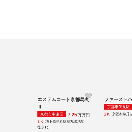
エステムコート京都烏丸
ファースト
Ⅱ
京都市伏見区
1Ｋ
京都市中京区
京阪本線丹
7.25
万
万円
1Ｋ
地下鉄烏丸線烏丸御池駅
徒歩1分