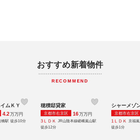
おすすめ新着物件
RECOMMEND
ハイムＫＹ
穂積邸貸家
シャーメゾ
京都市右京区
京都市右京区
4.2
16
万
万円
万
万円
3ＬＤＫ
1ＬＤＫ
波橋駅
徒歩10分
JR山陰本線嵯峨嵐山駅
京福嵐
徒歩12分
徒歩1分