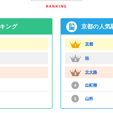
RANKING
ンキング
京都の人気
京都
桂
北大路
出町柳
山科