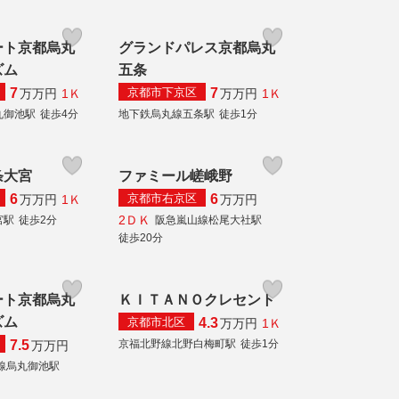
ート京都烏丸
グランドパレス京都烏丸
ズム
五条
京都市下京区
7
7
1Ｋ
1Ｋ
万
万円
万
万円
丸御池駅
徒歩4分
地下鉄烏丸線五条駅
徒歩1分
条大宮
ファミール嵯峨野
京都市右京区
6
6
1Ｋ
万
万円
万
万円
2ＤＫ
宮駅
徒歩2分
阪急嵐山線松尾大社駅
徒歩20分
ート京都烏丸
ＫＩＴＡＮＯクレセント
ズム
京都市北区
4.3
1Ｋ
万
万円
京福北野線北野白梅町駅
徒歩1分
7.5
万
万円
線烏丸御池駅