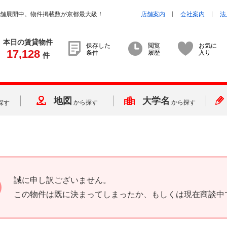
店舗展開中。物件掲載数が京都最大級！
店舗案内
会社案内
法
本日の賃貸物件
保存した
閲覧
お気に
17,128
条件
履歴
入り
件
地図
大学名
から探す
から探す
探す
誠に申し訳ございません。
この物件は既に決まってしまったか、もしくは現在商談中