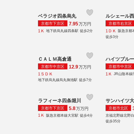
ベラジオ四条烏丸
ルシェール
京都市下京区
京都市右京区
7.95
万
万円
1Ｋ
1ＤＫ
地下鉄烏丸線四条駅
徒歩2分
阪急京都
徒歩3分
ＣＡＬＭ高倉通
ハイツブル
京都市中京区
京都市中京区
12.9
万
万円
1ＳＤＫ
1Ｋ
JR山陰本線
地下鉄烏丸線烏丸御池駅
徒歩7分
ラフィーネ四条堀川
サンハイツ
京都市下京区
京都市北区
5.8
万
万円
1Ｋ
阪急京都本線大宮駅
徒歩4分
京福北野線北野
徒歩35分