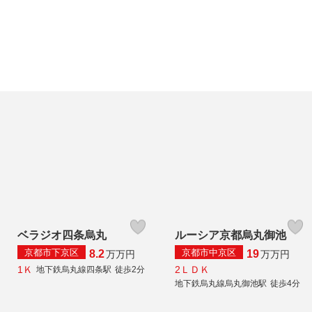
ベラジオ四条烏丸
ルーシア京都烏丸御池
京都市下京区
京都市中京区
8.2
19
万
万円
万
万円
1Ｋ
2ＬＤＫ
地下鉄烏丸線四条駅
徒歩2分
地下鉄烏丸線烏丸御池駅
徒歩4分