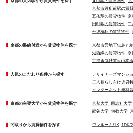
京都の人気駅から賃貸物件を探す
北山駅の賃貸物件
北
京都市役所前駅の賃
五条駅の賃貸物件
京
円町駅の賃貸物件
二
丹波橋駅の賃貸物件
京都の路線付近から賃貸物件を探す
京都市営地下鉄烏丸
湖西線の賃貸物件
奈
京福電気鉄道嵐山本
人気のこだわり条件から探す
デザイナーズマンシ
二人暮らし向け賃貸
インターネット無料
京都の主要大学から賃貸物件を探す
京都大学
同志社大学
龍谷大学
佛教大学
間取りから賃貸物件を探す
ワンルーム/1K
1DK/