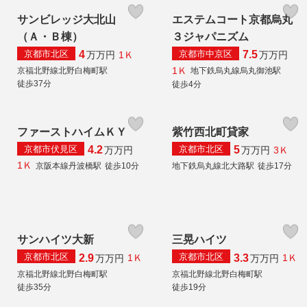
サンビレッジ大北山
エステムコート京都烏丸
（Ａ・Ｂ棟）
３ジャパニズム
京都市北区
京都市中京区
4
7.5
1Ｋ
万
万円
万
万円
1Ｋ
京福北野線北野白梅町駅
地下鉄烏丸線烏丸御池駅
徒歩37分
徒歩4分
ファーストハイムＫＹ
紫竹西北町貸家
京都市伏見区
京都市北区
4.2
5
3Ｋ
万
万円
万
万円
1Ｋ
京阪本線丹波橋駅
徒歩10分
地下鉄烏丸線北大路駅
徒歩17分
サンハイツ大新
三晃ハイツ
京都市北区
京都市北区
2.9
3.3
1Ｋ
1Ｋ
万
万円
万
万円
京福北野線北野白梅町駅
京福北野線北野白梅町駅
徒歩35分
徒歩19分