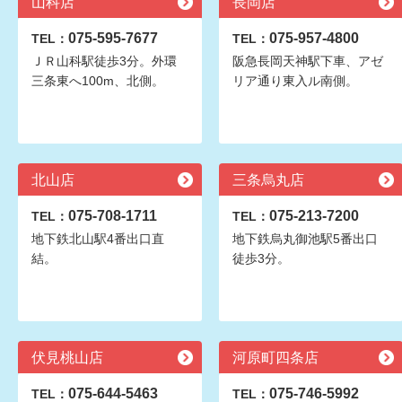
山科店
長岡店
075-595-7677
075-957-4800
TEL：
TEL：
ＪＲ山科駅徒歩3分。外環
阪急長岡天神駅下車、アゼ
三条東へ100m、北側。
リア通り東入ル南側。
北山店
三条烏丸店
075-708-1711
075-213-7200
TEL：
TEL：
地下鉄北山駅4番出口直
地下鉄烏丸御池駅5番出口
結。
徒歩3分。
伏見桃山店
河原町四条店
075-644-5463
075-746-5992
TEL：
TEL：