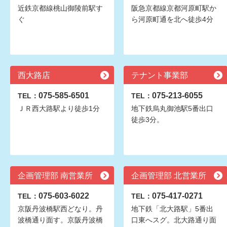
近鉄京都線桃山御陵前駅す
阪急京都線京都河原町駅か
ぐ
ら河原町通を北へ徒歩4分
西大路店
テナント事業部
075-585-6501
075-213-6055
TEL：
TEL：
ＪＲ西大路駅より徒歩1分
地下鉄烏丸御池駅5番出口
徒歩3分。
企画管理部 南営業所
企画管理部 北営業所
075-603-6022
075-417-0271
TEL：
TEL：
京阪丹波橋駅西どなり。丹
地下鉄「北大路駅」5番出
波橋通り面す。京阪丹波橋
口東へスグ。北大路通り面