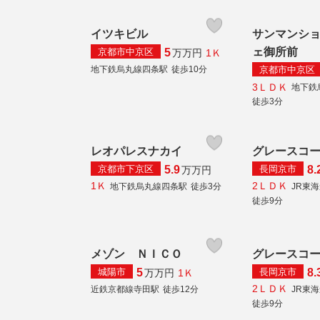
イツキビル
サンマンシ
ェ御所前
京都市中京区
5
1Ｋ
万
万円
京都市中京区
地下鉄烏丸線四条駅
徒歩10分
3ＬＤＫ
地下鉄
徒歩3分
レオパレスナカイ
グレースコ
京都市下京区
長岡京市
5.9
8.
万
万円
1Ｋ
2ＬＤＫ
地下鉄烏丸線四条駅
徒歩3分
JR東
徒歩9分
メゾン ＮＩＣＯ
グレースコ
城陽市
長岡京市
5
8.
1Ｋ
万
万円
2ＬＤＫ
近鉄京都線寺田駅
徒歩12分
JR東
徒歩9分