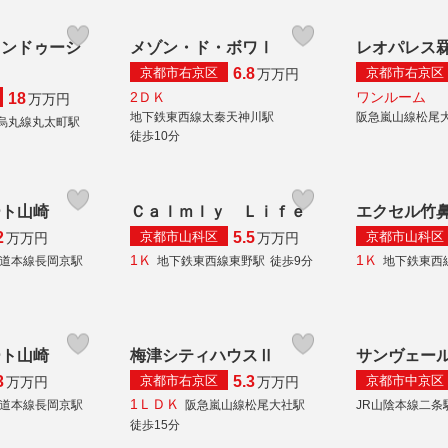
ョンドゥーシ
メゾン・ド・ボワⅠ
レオパレス
京都市右京区
京都市右京区
6.8
万
万円
2ＤＫ
ワンルーム
18
万
万円
地下鉄東西線太秦天神川駅
阪急嵐山線松尾
烏丸線丸太町駅
徒歩10分
ート山崎
Ｃａｌｍｌｙ Ｌｉｆｅ
エクセル竹
京都市山科区
京都市山科区
2
5.5
万
万円
万
万円
1Ｋ
1Ｋ
海道本線長岡京駅
地下鉄東西線東野駅
徒歩9分
地下鉄東西
ート山崎
梅津シティハウスⅡ
サンヴェー
京都市右京区
京都市中京区
3
5.3
万
万円
万
万円
1ＬＤＫ
海道本線長岡京駅
阪急嵐山線松尾大社駅
JR山陰本線二条
徒歩15分