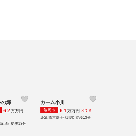
いの郷
カーム小川
亀岡市
6.2
6.1
3ＤＫ
万
万円
万
万円
JR山陰本線千代川駅
徒歩13分
嵐山駅
徒歩13分