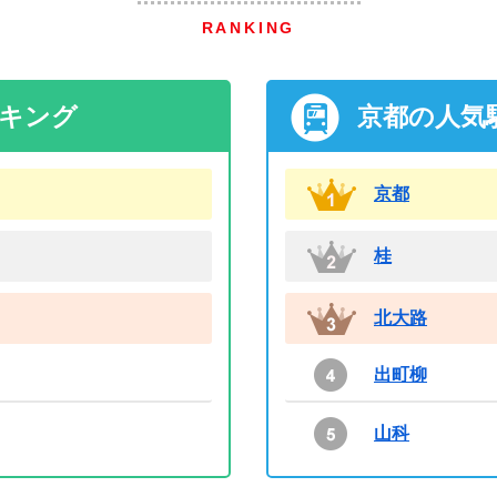
RANKING
ンキング
京都の人気
京都
桂
北大路
出町柳
山科