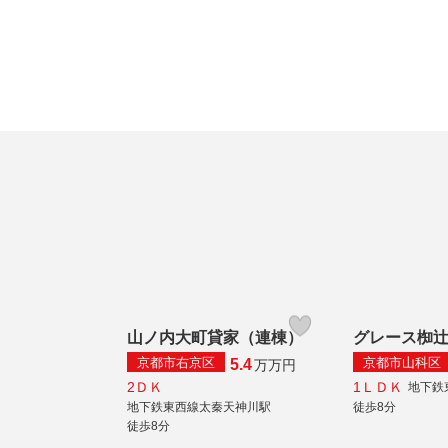
山ノ内大町貸家（連棟）
グレース椥
京都市右京区
京都市山科区
5.4
万
万円
2ＤＫ
1ＬＤＫ
地下鉄
地下鉄東西線太秦天神川駅
徒歩8分
徒歩8分