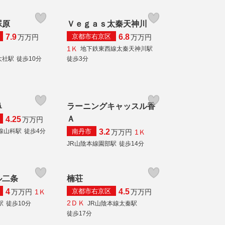
罧原
Ｖｅｇａｓ太秦天神川
京都市右京区
7.9
6.8
万
万円
万
万円
1Ｋ
地下鉄東西線太秦天神川駅
大社駅
徒歩10分
徒歩3分
鼻
ラーニングキャッスル香
Ａ
4.25
万
万円
南丹市
線山科駅
徒歩4分
3.2
1Ｋ
万
万円
JR山陰本線園部駅
徒歩14分
ル二条
楠荘
京都市右京区
4
4.5
1Ｋ
万
万円
万
万円
2ＤＫ
駅
徒歩10分
JR山陰本線太秦駅
徒歩17分