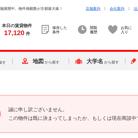
店舗展開中。物件掲載数が京都最大級！
店舗案内
会社案内
法
本日の賃貸物件
保存した
閲覧
お気に
17,120
条件
履歴
入り
件
地図
大学名
から探す
から探す
探す
誠に申し訳ございません。
この物件は既に決まってしまったか、もしくは現在商談中