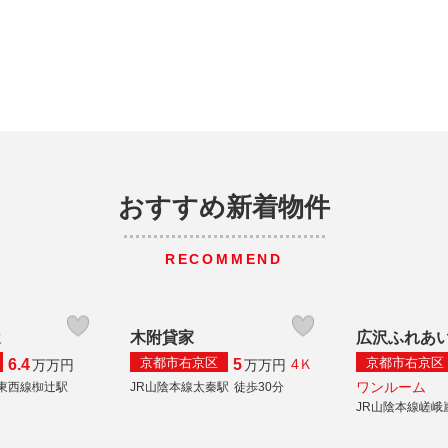
おすすめ新着物件
RECOMMEND
辻
木附貸家
広沢ふれあ
京都市右京区
京都市右京区
6.4
5
4Ｋ
万
万円
万
万円
ワンルーム
東西線椥辻駅
JR山陰本線太秦駅
徒歩30分
JR山陰本線嵯峨