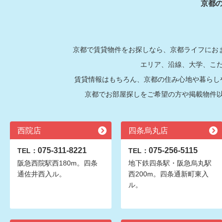
京都
京都で賃貸物件をお探しなら、京都ライフにおま
エリア、沿線、大学、こ
賃貸情報はもちろん、京都の住み心地や暮らし
京都でお部屋探しをご希望の方や掲載物件
西院店
四条烏丸店
075-311-8221
075-256-5115
TEL：
TEL：
阪急西院駅西180m。四条
地下鉄四条駅・阪急烏丸駅
通佐井西入ル。
西200m。四条通新町東入
ル。