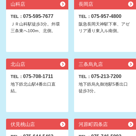
山科店
長岡店
075-595-7677
075-957-4800
TEL：
TEL：
ＪＲ山科駅徒歩3分。外環
阪急長岡天神駅下車、アゼ
三条東へ100m、北側。
リア通り東入ル南側。
北山店
三条烏丸店
075-708-1711
075-213-7200
TEL：
TEL：
地下鉄北山駅4番出口直
地下鉄烏丸御池駅5番出口
結。
徒歩3分。
伏見桃山店
河原町四条店