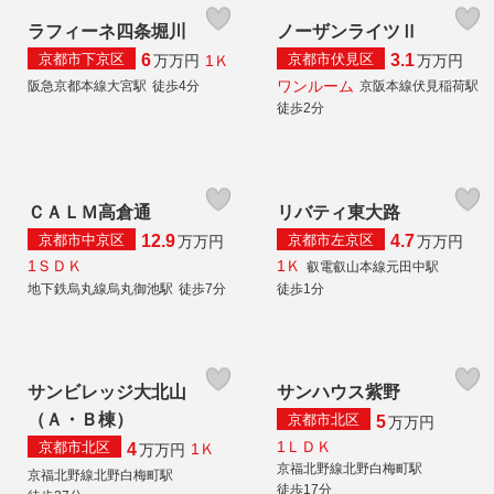
ラフィーネ四条堀川
ノーザンライツⅡ
京都市下京区
京都市伏見区
6
3.1
1Ｋ
万
万円
万
万円
ワンルーム
阪急京都本線大宮駅
徒歩4分
京阪本線伏見稲荷駅
徒歩2分
ＣＡＬＭ高倉通
リバティ東大路
京都市中京区
京都市左京区
12.9
4.7
万
万円
万
万円
1ＳＤＫ
1Ｋ
叡電叡山本線元田中駅
地下鉄烏丸線烏丸御池駅
徒歩7分
徒歩1分
サンビレッジ大北山
サンハウス紫野
（Ａ・Ｂ棟）
京都市北区
5
万
万円
1ＬＤＫ
京都市北区
4
1Ｋ
万
万円
京福北野線北野白梅町駅
京福北野線北野白梅町駅
徒歩17分