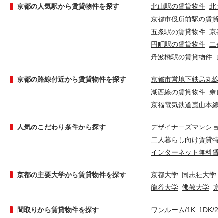
京都の人気駅から賃貸物件を探す
北山駅の賃貸物件
北
京都市役所前駅の賃
五条駅の賃貸物件
京
円町駅の賃貸物件
二
丹波橋駅の賃貸物件
京都の路線付近から賃貸物件を探す
京都市営地下鉄烏丸
湖西線の賃貸物件
奈
京福電気鉄道嵐山本
人気のこだわり条件から探す
デザイナーズマンシ
二人暮らし向け賃貸
インターネット無料
京都の主要大学から賃貸物件を探す
京都大学
同志社大学
龍谷大学
佛教大学
間取りから賃貸物件を探す
ワンルーム/1K
1DK/