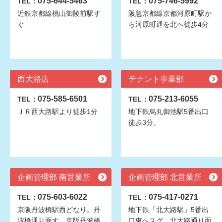
075-644-5463
075-746-5992
TEL：
TEL：
近鉄京都線桃山御陵前駅す
阪急京都線京都河原町駅か
ぐ
ら河原町通を北へ徒歩4分
西大路店
テナント事業部
075-585-6501
075-213-6055
TEL：
TEL：
ＪＲ西大路駅より徒歩1分
地下鉄烏丸御池駅5番出口
徒歩3分。
企画管理部 南営業所
企画管理部 北営業所
075-603-6022
075-417-0271
TEL：
TEL：
京阪丹波橋駅西どなり。丹
地下鉄「北大路駅」5番出
波橋通り面す。京阪丹波橋
口東へスグ。北大路通り面