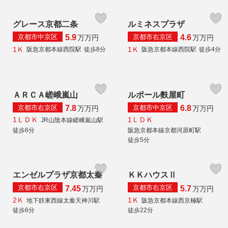
グレース京都二条
ルミネスプラザ
京都市中京区
京都市右京区
5.9
4.6
万
万円
万
万円
1Ｋ
1Ｋ
阪急京都本線西院駅
徒歩8分
阪急京都本線西院駅
徒歩4分
ＡＲＣＡ嵯峨嵐山
ルポール麩屋町
京都市右京区
京都市中京区
7.8
6.8
万
万円
万
万円
1ＬＤＫ
1ＬＤＫ
JR山陰本線嵯峨嵐山駅
徒歩6分
阪急京都本線京都河原町駅
徒歩5分
エンゼルプラザ京都太秦
ＫＫハウスⅡ
京都市右京区
京都市右京区
7.45
5.7
万
万円
万
万円
2Ｋ
1Ｋ
地下鉄東西線太秦天神川駅
阪急京都本線西京極駅
徒歩6分
徒歩22分