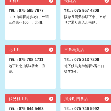
山科店
長岡店
075-595-7677
075-957-4800
TEL：
TEL：
ＪＲ山科駅徒歩3分。外環
阪急長岡天神駅下車、アゼ
三条東へ100m、北側。
リア通り東入ル南側。
北山店
三条烏丸店
075-708-1711
075-213-7200
TEL：
TEL：
地下鉄北山駅4番出口直
地下鉄烏丸御池駅5番出口
結。
徒歩3分。
伏見桃山店
河原町四条店
075-644-5463
075-746-5992
TEL：
TEL：