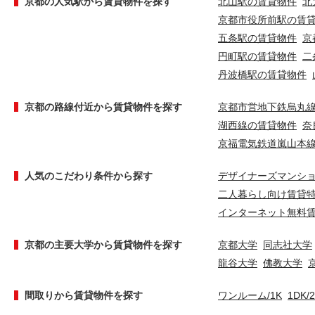
京都の人気駅から賃貸物件を探す
北山駅の賃貸物件
北
京都市役所前駅の賃
五条駅の賃貸物件
京
円町駅の賃貸物件
二
丹波橋駅の賃貸物件
京都の路線付近から賃貸物件を探す
京都市営地下鉄烏丸
湖西線の賃貸物件
奈
京福電気鉄道嵐山本
人気のこだわり条件から探す
デザイナーズマンシ
二人暮らし向け賃貸
インターネット無料
京都の主要大学から賃貸物件を探す
京都大学
同志社大学
龍谷大学
佛教大学
間取りから賃貸物件を探す
ワンルーム/1K
1DK/