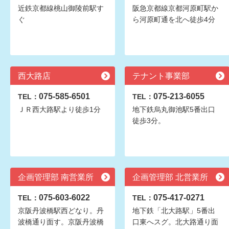
近鉄京都線桃山御陵前駅す
阪急京都線京都河原町駅か
ぐ
ら河原町通を北へ徒歩4分
西大路店
テナント事業部
075-585-6501
075-213-6055
TEL：
TEL：
ＪＲ西大路駅より徒歩1分
地下鉄烏丸御池駅5番出口
徒歩3分。
企画管理部 南営業所
企画管理部 北営業所
075-603-6022
075-417-0271
TEL：
TEL：
京阪丹波橋駅西どなり。丹
地下鉄「北大路駅」5番出
波橋通り面す。京阪丹波橋
口東へスグ。北大路通り面