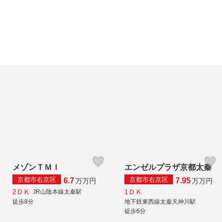
メゾンＴＭＩ
エンゼルプラザ京都太秦
京都市右京区
京都市右京区
6.7
7.95
万
万円
万
万円
2ＤＫ
1ＤＫ
JR山陰本線太秦駅
徒歩8分
地下鉄東西線太秦天神川駅
徒歩6分