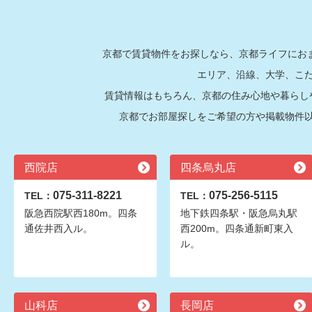
京都で賃貸物件をお探しなら、京都ライフにおま
エリア、沿線、大学、こ
賃貸情報はもちろん、京都の住み心地や暮らし
京都でお部屋探しをご希望の方や掲載物件
西院店
四条烏丸店
075-311-8221
075-256-5115
TEL：
TEL：
阪急西院駅西180m。四条
地下鉄四条駅・阪急烏丸駅
通佐井西入ル。
西200m。四条通新町東入
ル。
山科店
長岡店