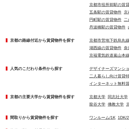
京都市役所前駅の賃
五条駅の賃貸物件
京
円町駅の賃貸物件
二
丹波橋駅の賃貸物件
京都の路線付近から賃貸物件を探す
京都市営地下鉄烏丸
湖西線の賃貸物件
奈
京福電気鉄道嵐山本
人気のこだわり条件から探す
デザイナーズマンシ
二人暮らし向け賃貸
インターネット無料
京都の主要大学から賃貸物件を探す
京都大学
同志社大学
龍谷大学
佛教大学
間取りから賃貸物件を探す
ワンルーム/1K
1DK/