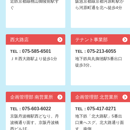
近鉄京都線桃山御陵前駅す
阪急京都線京都河原町駅か
ぐ
ら河原町通を北へ徒歩4分
西大路店
テナント事業部
075-585-6501
075-213-6055
TEL：
TEL：
ＪＲ西大路駅より徒歩1分
地下鉄烏丸御池駅5番出口
徒歩3分。
企画管理部 南営業所
企画管理部 北営業所
075-603-6022
075-417-0271
TEL：
TEL：
京阪丹波橋駅西どなり。丹
地下鉄「北大路駅」5番出
波橋通り面す。京阪丹波橋
口東へスグ。北大路通り面
西ビル1F。
す、南側