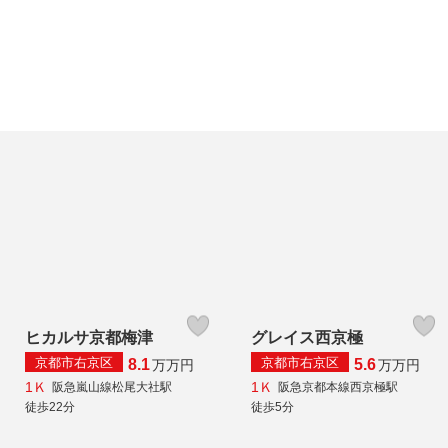
ヒカルサ京都梅津
グレイス西京極
京都市右京区
京都市右京区
8.1
5.6
万
万円
万
万円
1Ｋ
1Ｋ
阪急嵐山線松尾大社駅
阪急京都本線西京極駅
徒歩22分
徒歩5分