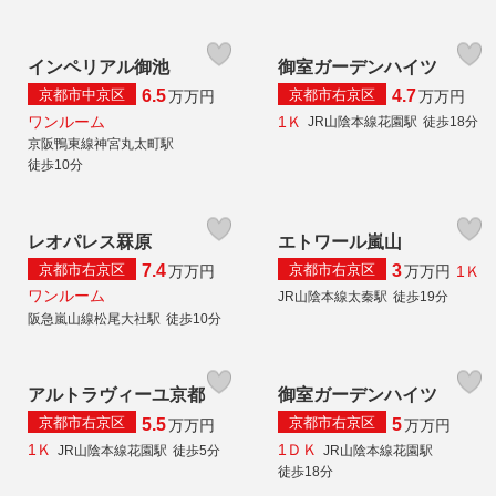
インペリアル御池
御室ガーデンハイツ
京都市中京区
京都市右京区
6.5
4.7
万
万円
万
万円
ワンルーム
1Ｋ
JR山陰本線花園駅
徒歩18分
京阪鴨東線神宮丸太町駅
徒歩10分
レオパレス罧原
エトワール嵐山
京都市右京区
京都市右京区
7.4
3
1Ｋ
万
万円
万
万円
ワンルーム
JR山陰本線太秦駅
徒歩19分
阪急嵐山線松尾大社駅
徒歩10分
アルトラヴィーユ京都
御室ガーデンハイツ
京都市右京区
京都市右京区
5.5
5
万
万円
万
万円
1Ｋ
1ＤＫ
JR山陰本線花園駅
徒歩5分
JR山陰本線花園駅
徒歩18分