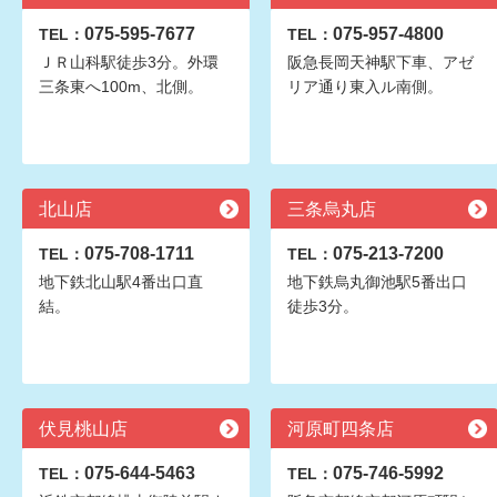
075-595-7677
075-957-4800
TEL：
TEL：
ＪＲ山科駅徒歩3分。外環
阪急長岡天神駅下車、アゼ
三条東へ100m、北側。
リア通り東入ル南側。
北山店
三条烏丸店
075-708-1711
075-213-7200
TEL：
TEL：
地下鉄北山駅4番出口直
地下鉄烏丸御池駅5番出口
結。
徒歩3分。
伏見桃山店
河原町四条店
075-644-5463
075-746-5992
TEL：
TEL：