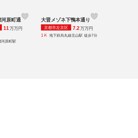
都河原町通
大晋メゾネ下鴨本通り
京都市左京区
11
7.2
万
万円
万
万円
1Ｋ
地下鉄烏丸線北山駅
徒歩7分
都河原町駅