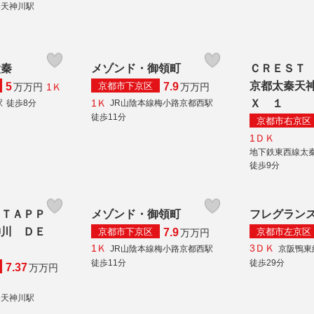
秦天神川駅
太秦
メゾンド・御領町
ＣＲＥＳＴ
京都太秦天
京都市下京区
5
7.9
1Ｋ
万
万円
万
万円
1Ｋ
Ｘ １
駅
徒歩8分
JR山陰本線梅小路京都西駅
徒歩11分
京都市右京区
1ＤＫ
地下鉄東西線太
徒歩9分
 ＴＡＰＰ
メゾンド・御領町
フレグラン
神川 ＤＥ
京都市下京区
京都市左京区
7.9
万
万円
1Ｋ
3ＤＫ
JR山陰本線梅小路京都西駅
京阪鴨東
徒歩11分
徒歩29分
7.37
万
万円
秦天神川駅