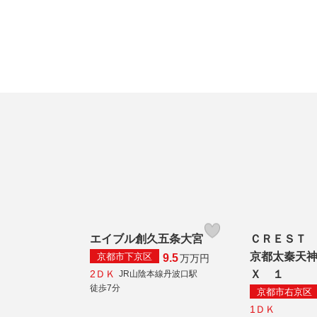
エイブル創久五条大宮
ＣＲＥＳＴ
京都太秦天
京都市下京区
9.5
万
万円
2ＤＫ
Ｘ １
JR山陰本線丹波口駅
徒歩7分
京都市右京区
1ＤＫ