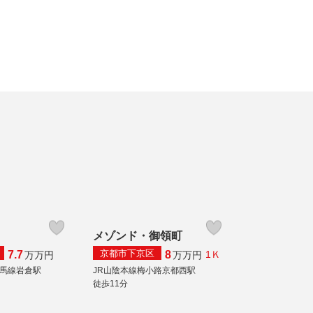
メゾンド・御領町
京都市下京区
7.7
8
1Ｋ
万
万円
万
万円
馬線岩倉駅
JR山陰本線梅小路京都西駅
徒歩11分