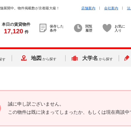
店舗展開中。物件掲載数が京都最大級！
店舗案内
会社案内
法
本日の賃貸物件
保存した
閲覧
お気に
17,120
条件
履歴
入り
件
地図
大学名
から探す
から探す
探す
誠に申し訳ございません。
この物件は既に決まってしまったか、もしくは現在商談中