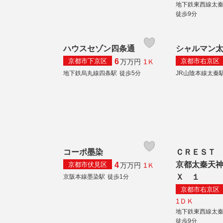
地下鉄東西線太
徒歩9分
ハウスセゾン四条通
シャルマン
京都市下京区
京都市右京区
6
1Ｋ
万
万円
地下鉄烏丸線四条駅
徒歩5分
JR山陰本線太秦
コーポ墨染
ＣＲＥＳＴ
京都太秦天
京都市伏見区
4
1Ｋ
万
万円
Ｘ １
京阪本線墨染駅
徒歩1分
京都市右京区
1ＤＫ
地下鉄東西線太
徒歩9分