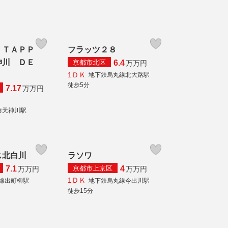
 ＴＡＰＰ
フラッツ２８
神川 ＤＥ
京都市北区
6.4
万
万円
1ＤＫ
地下鉄烏丸線北大路駅
徒歩5分
7.17
万
万円
秦天神川駅
ス北白川
ラソワ
京都市上京区
7.1
4
万
万円
万
万円
1ＤＫ
線出町柳駅
地下鉄烏丸線今出川駅
徒歩15分