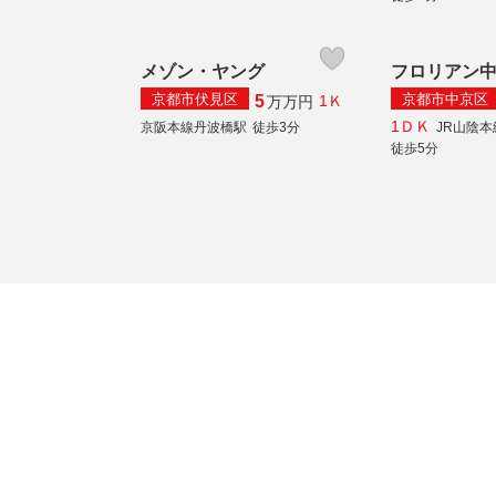
メゾン・ヤング
フロリアン
京都市伏見区
京都市中京区
5
1Ｋ
万
万円
1ＤＫ
京阪本線丹波橋駅
徒歩3分
JR山陰
徒歩5分