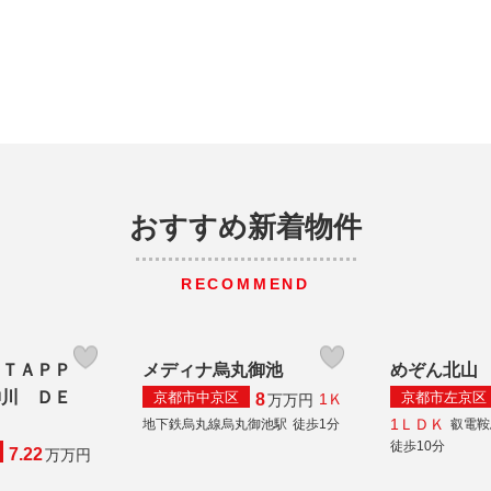
おすすめ新着物件
RECOMMEND
 ＴＡＰＰ
メディナ烏丸御池
めぞん北山
神川 ＤＥ
京都市中京区
京都市左京区
8
1Ｋ
万
万円
1ＬＤＫ
地下鉄烏丸線烏丸御池駅
徒歩1分
叡電鞍
徒歩10分
7.22
万
万円