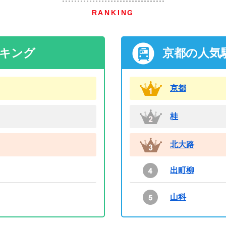
RANKING
ンキング
京都の人気
京都
桂
北大路
出町柳
山科