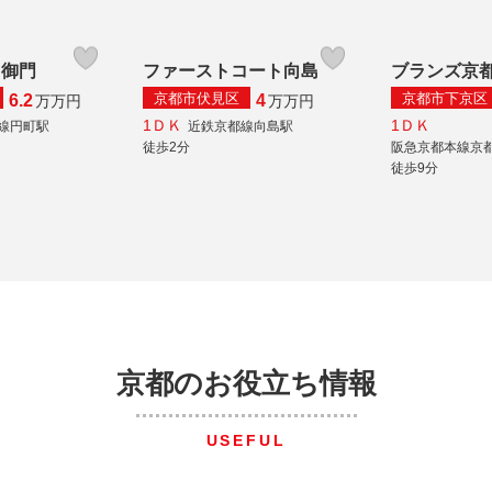
中御門
ファーストコート向島
ブランズ京
京都市伏見区
京都市下京区
6.2
4
万
万円
万
万円
1ＤＫ
1ＤＫ
本線円町駅
近鉄京都線向島駅
徒歩2分
阪急京都本線京
徒歩9分
京都のお役立ち情報
USEFUL