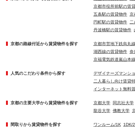
京都市役所前駅の賃
五条駅の賃貸物件
京
円町駅の賃貸物件
二
丹波橋駅の賃貸物件
京都の路線付近から賃貸物件を探す
京都市営地下鉄烏丸
湖西線の賃貸物件
奈
京福電気鉄道嵐山本
人気のこだわり条件から探す
デザイナーズマンシ
二人暮らし向け賃貸
インターネット無料
京都の主要大学から賃貸物件を探す
京都大学
同志社大学
龍谷大学
佛教大学
間取りから賃貸物件を探す
ワンルーム/1K
1DK/