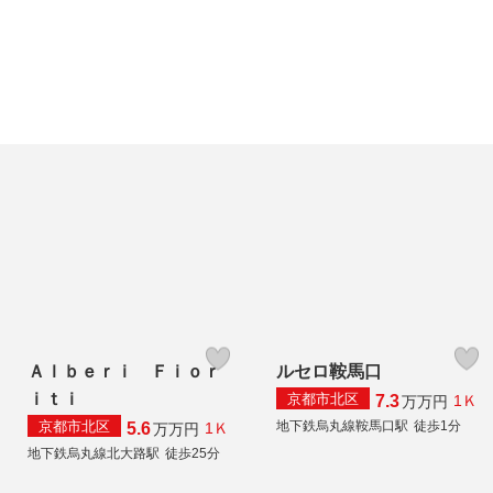
Ａｌｂｅｒｉ Ｆｉｏｒ
ルセロ鞍馬口
ｉｔｉ
京都市北区
7.3
1Ｋ
万
万円
京都市北区
地下鉄烏丸線鞍馬口駅
徒歩1分
5.6
1Ｋ
万
万円
地下鉄烏丸線北大路駅
徒歩25分