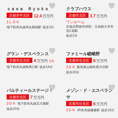
ｃａｓａ Ｒｙｏｋｏ
クラブハウス
京都市中京区
京都市北区
12.4
3.7
万
万円
万
万円
1ＬＤＫ
ワンルーム
京福北野線等持院・立命館大学衣
地下鉄烏丸線烏丸御池駅
徒歩3分
笠C前駅
徒歩2分
グラン・デスペランス
ファミール嵯峨野
京都市左京区
京都市右京区
4
6
1Ｋ
万
万円
万
万円
2ＤＫ
地下鉄烏丸線鞍馬口駅
徒歩18分
阪急嵐山線松尾大社駅
徒歩20分
パルティールステージⅠ
メゾン・ド・エスペラン
サ
京都市北区
7
万
万円
2ＤＫ
京都市伏見区
地下鉄烏丸線北大路駅
6
万
万円
徒歩20分
2ＤＫ
JR奈良線藤森駅
徒歩10分