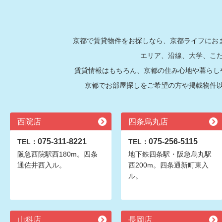
京都で賃貸物件をお探しなら、京都ライフにおま
エリア、沿線、大学、こ
賃貸情報はもちろん、京都の住み心地や暮らし
京都でお部屋探しをご希望の方や掲載物件
西院店
四条烏丸店
075-311-8221
075-256-5115
TEL：
TEL：
阪急西院駅西180m。四条
地下鉄四条駅・阪急烏丸駅
通佐井西入ル。
西200m。四条通新町東入
ル。
山科店
長岡店