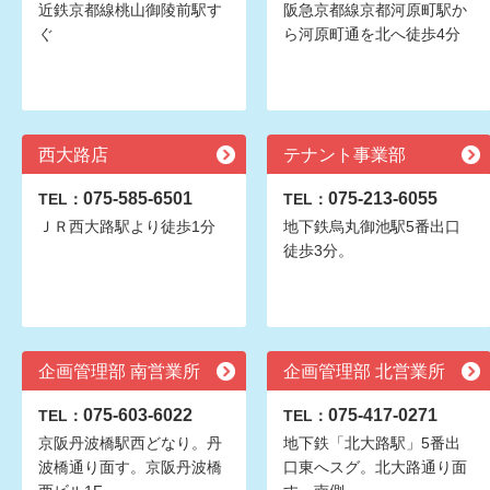
近鉄京都線桃山御陵前駅す
阪急京都線京都河原町駅か
ぐ
ら河原町通を北へ徒歩4分
西大路店
テナント事業部
075-585-6501
075-213-6055
TEL：
TEL：
ＪＲ西大路駅より徒歩1分
地下鉄烏丸御池駅5番出口
徒歩3分。
企画管理部 南営業所
企画管理部 北営業所
075-603-6022
075-417-0271
TEL：
TEL：
京阪丹波橋駅西どなり。丹
地下鉄「北大路駅」5番出
波橋通り面す。京阪丹波橋
口東へスグ。北大路通り面