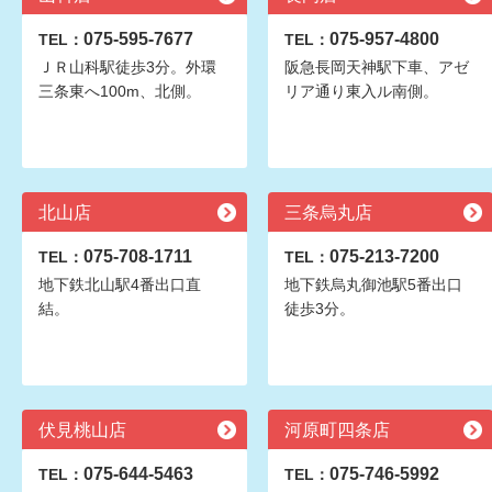
075-595-7677
075-957-4800
TEL：
TEL：
ＪＲ山科駅徒歩3分。外環
阪急長岡天神駅下車、アゼ
三条東へ100m、北側。
リア通り東入ル南側。
北山店
三条烏丸店
075-708-1711
075-213-7200
TEL：
TEL：
地下鉄北山駅4番出口直
地下鉄烏丸御池駅5番出口
結。
徒歩3分。
伏見桃山店
河原町四条店
075-644-5463
075-746-5992
TEL：
TEL：