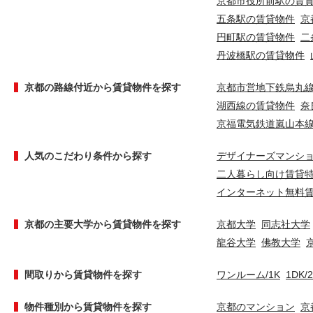
京都市役所前駅の賃
五条駅の賃貸物件
京
円町駅の賃貸物件
二
丹波橋駅の賃貸物件
京都の路線付近から賃貸物件を探す
京都市営地下鉄烏丸
湖西線の賃貸物件
奈
京福電気鉄道嵐山本
人気のこだわり条件から探す
デザイナーズマンシ
二人暮らし向け賃貸
インターネット無料
京都の主要大学から賃貸物件を探す
京都大学
同志社大学
龍谷大学
佛教大学
間取りから賃貸物件を探す
ワンルーム/1K
1DK/
物件種別から賃貸物件を探す
京都のマンション
京