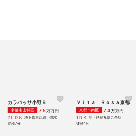
カラバッサ小野Ｂ
Ｖｉｔａ Ｒｏｓａ京都
京都市山科区
京都市南区
7.5
7.4
万
万円
万
万円
2ＬＤＫ
1ＤＫ
地下鉄東西線小野駅
地下鉄烏丸線九条駅
徒歩7分
徒歩4分