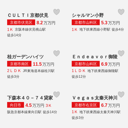
ＣＵＬＴＩ京都伏見
シャルマン小野
京都市伏見区
京都市山科区
8.2
5.3
万
万円
万
万円
1Ｋ
1Ｋ
京阪本線伏見桃山駅
地下鉄東西線小野駅
徒歩4分
徒歩14分
桂ガーデンハイツ
Ｅｎｄｅａｖｏｒ御陵
京都市南区
京都市山科区
11.5
6.9
万
万円
万
万円
2ＬＤＫ
1ＬＤＫ
JR東海道本線桂川駅
地下鉄東西線御陵駅
徒歩3分
徒歩12分
下森本４０－７４貸家
Ｖｅｇａｓ太秦天神川
向日市
京都市右京区
4.5
6.7
3Ｋ
万
万円
万
万円
1Ｋ
阪急京都本線東向日駅
徒歩14分
地下鉄東西線太秦天神川駅
徒歩3分