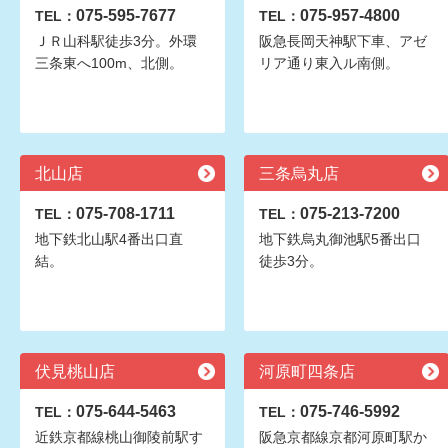
075-595-7677
075-957-4800
TEL：
TEL：
ＪＲ山科駅徒歩3分。外環
阪急長岡天神駅下車、アゼ
三条東へ100m、北側。
リア通り東入ル南側。
北山店
三条烏丸店
075-708-1711
075-213-7200
TEL：
TEL：
地下鉄北山駅4番出口直
地下鉄烏丸御池駅5番出口
結。
徒歩3分。
伏見桃山店
河原町四条店
075-644-5463
075-746-5992
TEL：
TEL：
近鉄京都線桃山御陵前駅す
阪急京都線京都河原町駅か