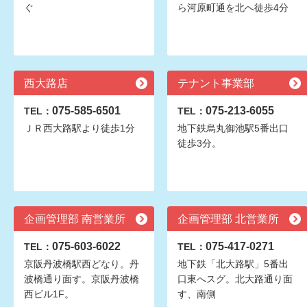
ぐ
ら河原町通を北へ徒歩4分
西大路店
テナント事業部
075-585-6501
075-213-6055
TEL：
TEL：
ＪＲ西大路駅より徒歩1分
地下鉄烏丸御池駅5番出口
徒歩3分。
企画管理部 南営業所
企画管理部 北営業所
075-603-6022
075-417-0271
TEL：
TEL：
京阪丹波橋駅西どなり。丹
地下鉄「北大路駅」5番出
波橋通り面す。京阪丹波橋
口東へスグ。北大路通り面
西ビル1F。
す、南側