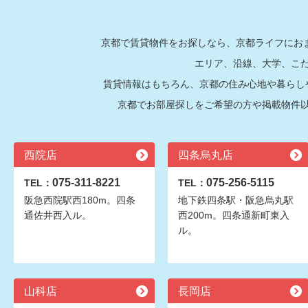
京都で賃貸物件をお探しなら、京都ライフにおま
エリア、沿線、大学、こ
賃貸情報はもちろん、京都の住み心地や暮らし
京都でお部屋探しをご希望の方や掲載物件
西院店
四条烏丸店
075-311-8221
075-256-5115
TEL：
TEL：
阪急西院駅西180m。四条
地下鉄四条駅・阪急烏丸駅
通佐井西入ル。
西200m。四条通新町東入
ル。
山科店
長岡店