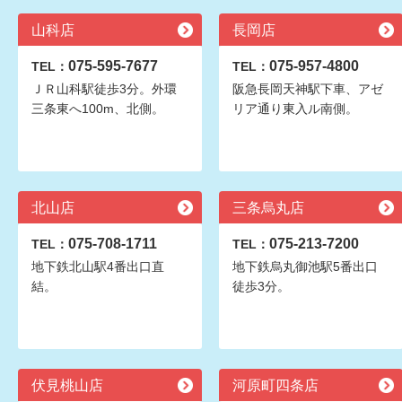
山科店
長岡店
075-595-7677
075-957-4800
TEL：
TEL：
ＪＲ山科駅徒歩3分。外環
阪急長岡天神駅下車、アゼ
三条東へ100m、北側。
リア通り東入ル南側。
北山店
三条烏丸店
075-708-1711
075-213-7200
TEL：
TEL：
地下鉄北山駅4番出口直
地下鉄烏丸御池駅5番出口
結。
徒歩3分。
伏見桃山店
河原町四条店