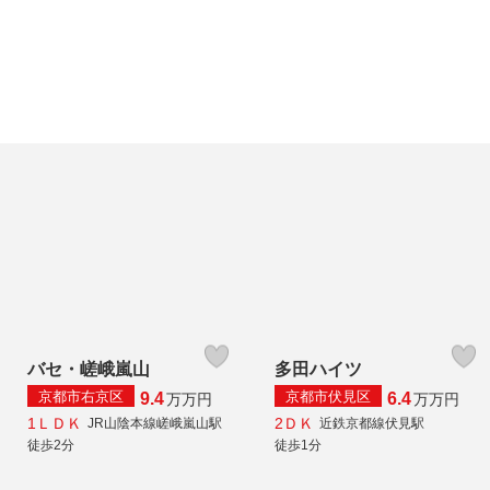
バセ・嵯峨嵐山
多田ハイツ
京都市右京区
京都市伏見区
9.4
6.4
万
万円
万
万円
1ＬＤＫ
2ＤＫ
JR山陰本線嵯峨嵐山駅
近鉄京都線伏見駅
徒歩2分
徒歩1分