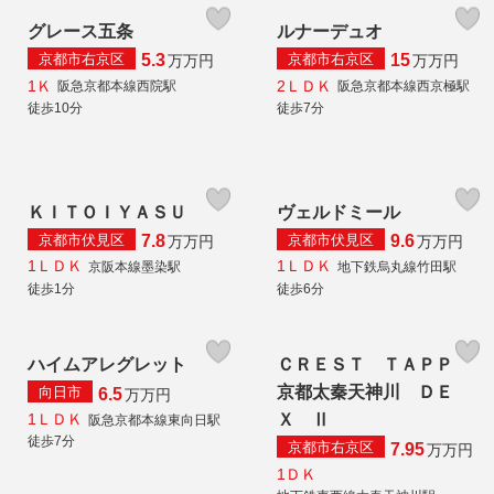
グレース五条
ルナーデュオ
京都市右京区
京都市右京区
5.3
15
万
万円
万
万円
1Ｋ
2ＬＤＫ
阪急京都本線西院駅
阪急京都本線西京極駅
徒歩10分
徒歩7分
ＫＩＴＯＩＹＡＳＵ
ヴェルドミール
京都市伏見区
京都市伏見区
7.8
9.6
万
万円
万
万円
1ＬＤＫ
1ＬＤＫ
京阪本線墨染駅
地下鉄烏丸線竹田駅
徒歩1分
徒歩6分
ハイムアレグレット
ＣＲＥＳＴ ＴＡＰＰ
京都太秦天神川 ＤＥ
向日市
6.5
万
万円
1ＬＤＫ
Ｘ Ⅱ
阪急京都本線東向日駅
徒歩7分
京都市右京区
7.95
万
万円
1ＤＫ