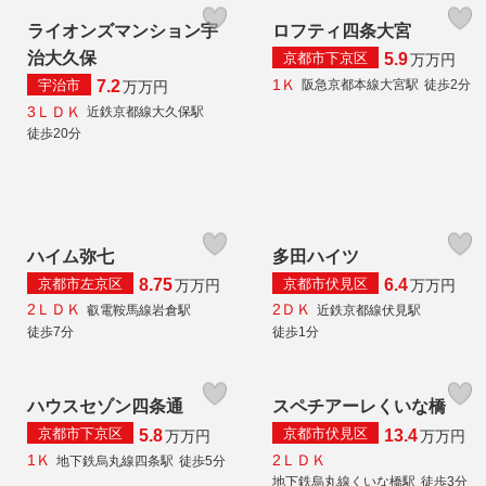
ライオンズマンション宇
ロフティ四条大宮
治大久保
京都市下京区
5.9
万
万円
1Ｋ
宇治市
阪急京都本線大宮駅
徒歩2分
7.2
万
万円
3ＬＤＫ
近鉄京都線大久保駅
徒歩20分
ハイム弥七
多田ハイツ
京都市左京区
京都市伏見区
8.75
6.4
万
万円
万
万円
2ＬＤＫ
2ＤＫ
叡電鞍馬線岩倉駅
近鉄京都線伏見駅
徒歩7分
徒歩1分
ハウスセゾン四条通
スペチアーレくいな橋
京都市下京区
京都市伏見区
5.8
13.4
万
万円
万
万円
1Ｋ
2ＬＤＫ
地下鉄烏丸線四条駅
徒歩5分
地下鉄烏丸線くいな橋駅
徒歩3分