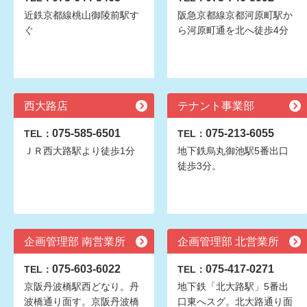
近鉄京都線桃山御陵前駅す
阪急京都線京都河原町駅か
ぐ
ら河原町通を北へ徒歩4分
西大路店
テナント事業部
075-585-6501
075-213-6055
TEL：
TEL：
ＪＲ西大路駅より徒歩1分
地下鉄烏丸御池駅5番出口
徒歩3分。
企画管理部 南営業所
企画管理部 北営業所
075-603-6022
075-417-0271
TEL：
TEL：
京阪丹波橋駅西どなり。丹
地下鉄「北大路駅」5番出
波橋通り面す。京阪丹波橋
口東へスグ。北大路通り面