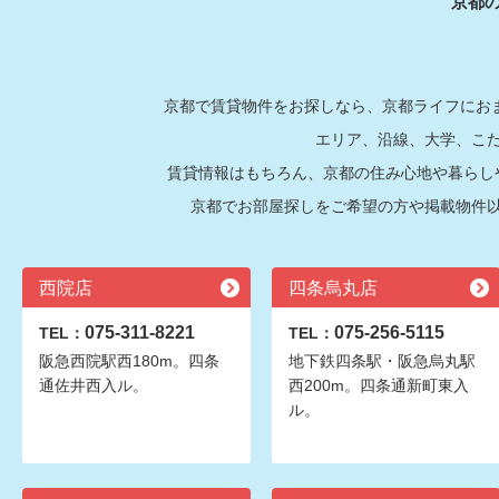
京都
京都で賃貸物件をお探しなら、京都ライフにおま
エリア、沿線、大学、こ
賃貸情報はもちろん、京都の住み心地や暮らし
京都でお部屋探しをご希望の方や掲載物件
西院店
四条烏丸店
075-311-8221
075-256-5115
TEL：
TEL：
阪急西院駅西180m。四条
地下鉄四条駅・阪急烏丸駅
通佐井西入ル。
西200m。四条通新町東入
ル。