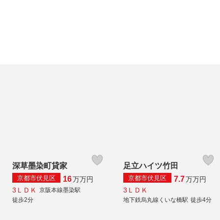
深草墨染町貸家
足立ハイツ竹田
京都市伏見区
京都市伏見区
16
7.7
万
万円
万
万円
3ＬＤＫ
3ＬＤＫ
京阪本線墨染駅
徒歩2分
地下鉄烏丸線くいな橋駅
徒歩4分