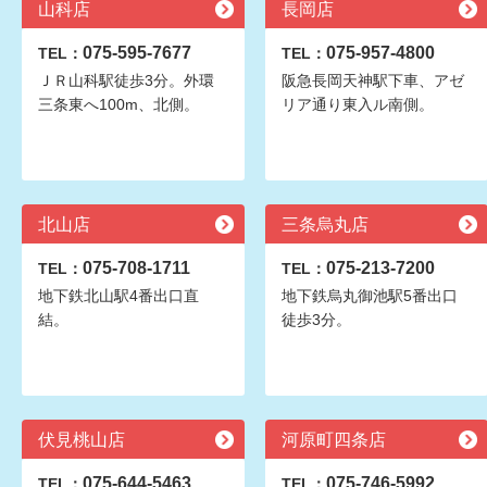
山科店
長岡店
075-595-7677
075-957-4800
TEL：
TEL：
ＪＲ山科駅徒歩3分。外環
阪急長岡天神駅下車、アゼ
三条東へ100m、北側。
リア通り東入ル南側。
北山店
三条烏丸店
075-708-1711
075-213-7200
TEL：
TEL：
地下鉄北山駅4番出口直
地下鉄烏丸御池駅5番出口
結。
徒歩3分。
伏見桃山店
河原町四条店
075-644-5463
075-746-5992
TEL：
TEL：