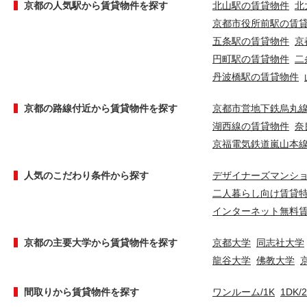
京都の人気駅から賃貸物件を探す
北山駅の賃貸物件
北
京都市役所前駅の賃
五条駅の賃貸物件
京
円町駅の賃貸物件
二
丹波橋駅の賃貸物件
京都の路線付近から賃貸物件を探す
京都市営地下鉄烏丸
湖西線の賃貸物件
奈
京福電気鉄道嵐山本
人気のこだわり条件から探す
デザイナーズマンシ
二人暮らし向け賃貸
インターネット無料
京都の主要大学から賃貸物件を探す
京都大学
同志社大学
龍谷大学
佛教大学
間取りから賃貸物件を探す
ワンルーム/1K
1DK/