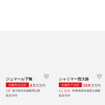
ジュマール下鴨
シャリマー西大路
京都市左京区
京都市下京区
4.5
14.9
万
万円
万
万円
1Ｋ
1ＬＤＫ
地下鉄烏丸線鞍馬口駅
JR東海道本線西大路駅
徒歩10分
徒歩10分