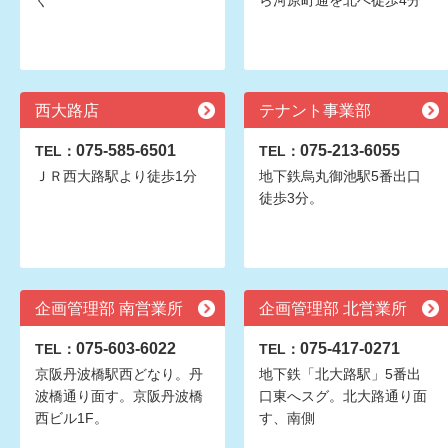
ぐ
ら河原町通を北へ徒歩4分
西大路店
テナント事業部
075-585-6501
075-213-6055
TEL：
TEL：
ＪＲ西大路駅より徒歩1分
地下鉄烏丸御池駅5番出口
徒歩3分。
企画管理部 南営業所
企画管理部 北営業所
075-603-6022
075-417-0271
TEL：
TEL：
京阪丹波橋駅西どなり。丹
地下鉄「北大路駅」5番出
波橋通り面す。京阪丹波橋
口東へスグ。北大路通り面
西ビル1F。
す、南側