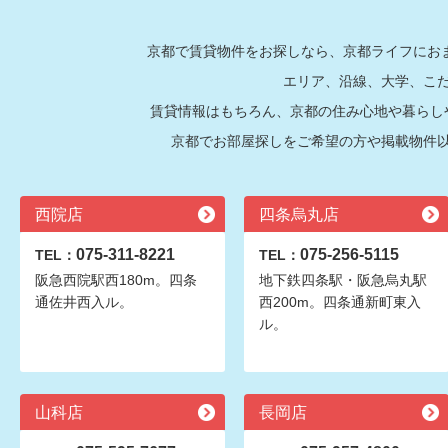
京都で賃貸物件をお探しなら、京都ライフにおま
エリア、沿線、大学、こ
賃貸情報はもちろん、京都の住み心地や暮らし
京都でお部屋探しをご希望の方や掲載物件
西院店
四条烏丸店
075-311-8221
075-256-5115
TEL：
TEL：
阪急西院駅西180m。四条
地下鉄四条駅・阪急烏丸駅
通佐井西入ル。
西200m。四条通新町東入
ル。
山科店
長岡店