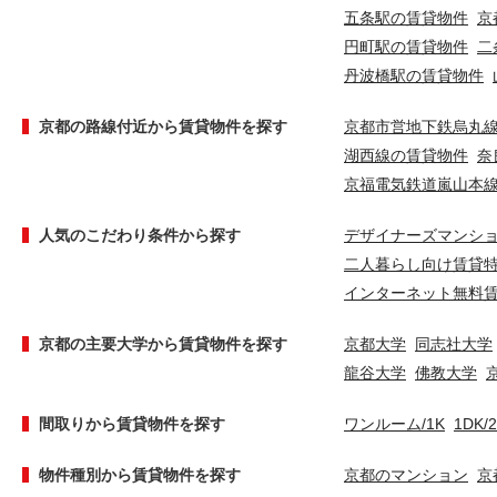
五条駅の賃貸物件
京
円町駅の賃貸物件
二
丹波橋駅の賃貸物件
京都の路線付近から賃貸物件を探す
京都市営地下鉄烏丸
湖西線の賃貸物件
奈
京福電気鉄道嵐山本
人気のこだわり条件から探す
デザイナーズマンシ
二人暮らし向け賃貸
インターネット無料
京都の主要大学から賃貸物件を探す
京都大学
同志社大学
龍谷大学
佛教大学
間取りから賃貸物件を探す
ワンルーム/1K
1DK/
物件種別から賃貸物件を探す
京都のマンション
京