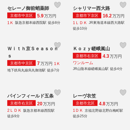
セレーノ御前蛸薬師
シャリマー西大路
京都市中京区
京都市下京区
5.9
16.2
万
万円
万
万円
1Ｋ
1ＬＤＫ
阪急京都本線西院駅
徒歩8分
JR東海道本線西大路駅
徒歩10分
Ｗｉｔｈ京Ｓｅａｓｏｎ
Ｋｏｚｙ嵯峨嵐山
ｓ
京都市右京区
4.3
万
万円
ワンルーム
京都市中京区
7
1Ｋ
万
万円
JR山陰本線嵯峨嵐山駅
徒歩4分
地下鉄烏丸線烏丸御池駅
徒歩7分
パインフィールド五条
レーヴ衣笠
京都市右京区
京都市北区
20
4.8
万
万円
万
万円
2ＬＤＫ
1ＤＫ
阪急京都本線西院駅
京福北野線北野白梅町駅
徒歩9分
徒歩25分