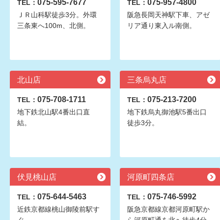
075-595-7677
075-957-4800
TEL：
TEL：
ＪＲ山科駅徒歩3分。外環
阪急長岡天神駅下車、アゼ
三条東へ100m、北側。
リア通り東入ル南側。
北山店
三条烏丸店
075-708-1711
075-213-7200
TEL：
TEL：
地下鉄北山駅4番出口直
地下鉄烏丸御池駅5番出口
結。
徒歩3分。
伏見桃山店
河原町四条店
075-644-5463
075-746-5992
TEL：
TEL：
近鉄京都線桃山御陵前駅す
阪急京都線京都河原町駅か