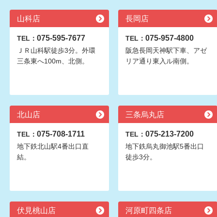
山科店
長岡店
075-595-7677
075-957-4800
TEL：
TEL：
ＪＲ山科駅徒歩3分。外環
阪急長岡天神駅下車、アゼ
三条東へ100m、北側。
リア通り東入ル南側。
北山店
三条烏丸店
075-708-1711
075-213-7200
TEL：
TEL：
地下鉄北山駅4番出口直
地下鉄烏丸御池駅5番出口
結。
徒歩3分。
伏見桃山店
河原町四条店