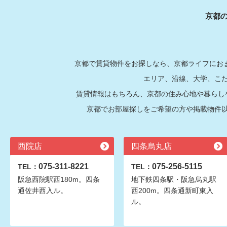
京都
京都で賃貸物件をお探しなら、京都ライフにおま
エリア、沿線、大学、こ
賃貸情報はもちろん、京都の住み心地や暮らし
京都でお部屋探しをご希望の方や掲載物件
西院店
四条烏丸店
075-311-8221
075-256-5115
TEL：
TEL：
阪急西院駅西180m。四条
地下鉄四条駅・阪急烏丸駅
通佐井西入ル。
西200m。四条通新町東入
ル。