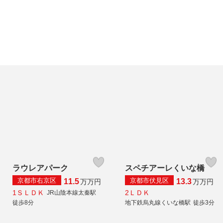
ラウレアパーク
スペチアーレくいな橋
京都市右京区
京都市伏見区
11.5
13.3
万
万円
万
万円
1ＳＬＤＫ
2ＬＤＫ
JR山陰本線太秦駅
徒歩8分
地下鉄烏丸線くいな橋駅
徒歩3分