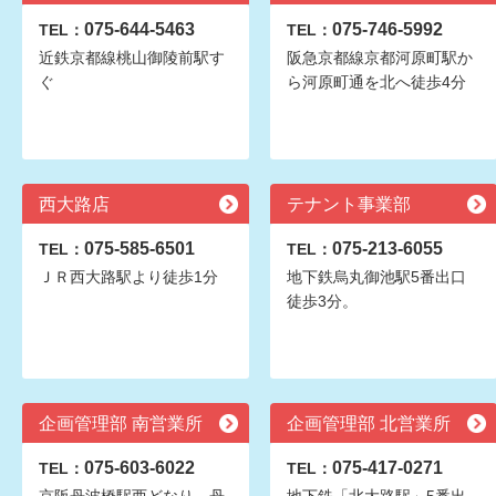
075-644-5463
075-746-5992
TEL：
TEL：
近鉄京都線桃山御陵前駅す
阪急京都線京都河原町駅か
ぐ
ら河原町通を北へ徒歩4分
西大路店
テナント事業部
075-585-6501
075-213-6055
TEL：
TEL：
ＪＲ西大路駅より徒歩1分
地下鉄烏丸御池駅5番出口
徒歩3分。
企画管理部 南営業所
企画管理部 北営業所
075-603-6022
075-417-0271
TEL：
TEL：