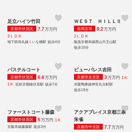
足立ハイツ竹田
ＷＥＳＴ ＨＩＬＬⅡ
京都市伏見区
長岡京市
7.7
9.2
万
万円
万
万円
3ＬＤＫ
2ＬＤＫ
地下鉄烏丸線くいな橋駅
徒歩4分
阪急京都本線西山天王山駅
徒歩10分
パステルコート
ビューパレス吉田
京都市伏見区
京都市左京区
6.6
3
1Ｋ
万
万円
万
万円
1Ｋ
近鉄京都線伏見駅
徒歩7分
京阪鴨東線神宮丸太町駅
徒歩19分
ファーストコート藤森
アクアプレイス京都三条
朱雀
京都市伏見区
5
1Ｋ
万
万円
京都市中京区
京阪本線藤森駅
徒歩3分
7.7
万
万円