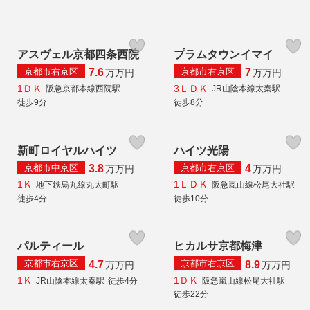
アスヴェル京都四条西院
プラムタウンイマイ
京都市右京区
京都市右京区
7.6
7
万
万円
万
万円
1ＤＫ
3ＬＤＫ
阪急京都本線西院駅
JR山陰本線太秦駅
徒歩9分
徒歩8分
新町ロイヤルハイツ
ハイツ光陽
京都市中京区
京都市右京区
3.8
4
万
万円
万
万円
1Ｋ
1ＬＤＫ
地下鉄烏丸線丸太町駅
阪急嵐山線松尾大社駅
徒歩4分
徒歩10分
パルティール
ヒカルサ京都梅津
京都市右京区
京都市右京区
4.7
8.9
万
万円
万
万円
1Ｋ
1ＤＫ
JR山陰本線太秦駅
徒歩4分
阪急嵐山線松尾大社駅
徒歩22分