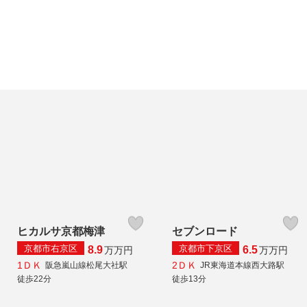
ヒカルサ京都梅津
セブンロード
京都市右京区
京都市下京区
8.9
6.5
万
万円
万
万円
1ＤＫ
2ＤＫ
阪急嵐山線松尾大社駅
JR東海道本線西大路駅
徒歩22分
徒歩13分