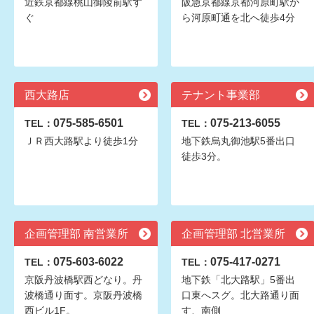
近鉄京都線桃山御陵前駅す
阪急京都線京都河原町駅か
ぐ
ら河原町通を北へ徒歩4分
西大路店
テナント事業部
075-585-6501
075-213-6055
TEL：
TEL：
ＪＲ西大路駅より徒歩1分
地下鉄烏丸御池駅5番出口
徒歩3分。
企画管理部 南営業所
企画管理部 北営業所
075-603-6022
075-417-0271
TEL：
TEL：
京阪丹波橋駅西どなり。丹
地下鉄「北大路駅」5番出
波橋通り面す。京阪丹波橋
口東へスグ。北大路通り面
西ビル1F。
す、南側