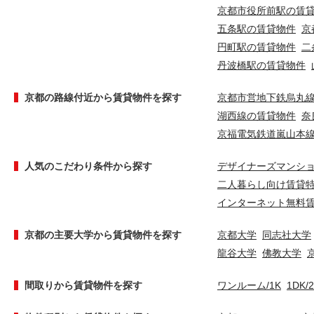
京都市役所前駅の賃
五条駅の賃貸物件
京
円町駅の賃貸物件
二
丹波橋駅の賃貸物件
京都の路線付近から賃貸物件を探す
京都市営地下鉄烏丸
湖西線の賃貸物件
奈
京福電気鉄道嵐山本
人気のこだわり条件から探す
デザイナーズマンシ
二人暮らし向け賃貸
インターネット無料
京都の主要大学から賃貸物件を探す
京都大学
同志社大学
龍谷大学
佛教大学
間取りから賃貸物件を探す
ワンルーム/1K
1DK/