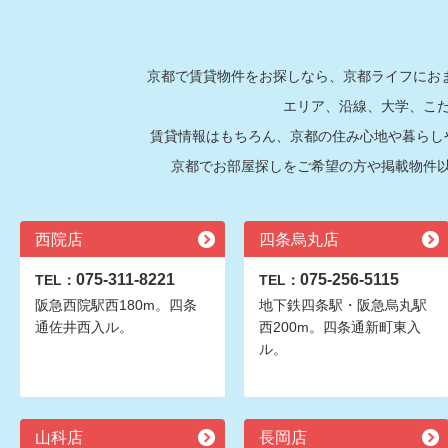
京都で賃貸物件をお探しなら、京都ライフにおま
エリア、沿線、大学、こ
賃貸情報はもちろん、京都の住み心地や暮らし
京都でお部屋探しをご希望の方や掲載物件
西院店
四条烏丸店
075-311-8221
075-256-5115
TEL：
TEL：
阪急西院駅西180m。四条
地下鉄四条駅・阪急烏丸駅
通佐井西入ル。
西200m。四条通新町東入
ル。
山科店
長岡店