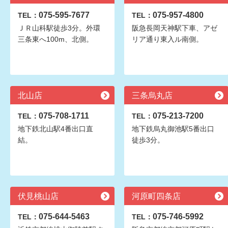
075-595-7677
075-957-4800
TEL：
TEL：
ＪＲ山科駅徒歩3分。外環
阪急長岡天神駅下車、アゼ
三条東へ100m、北側。
リア通り東入ル南側。
北山店
三条烏丸店
075-708-1711
075-213-7200
TEL：
TEL：
地下鉄北山駅4番出口直
地下鉄烏丸御池駅5番出口
結。
徒歩3分。
伏見桃山店
河原町四条店
075-644-5463
075-746-5992
TEL：
TEL：