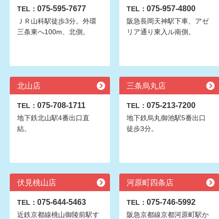
075-595-7677
075-957-4800
TEL：
TEL：
ＪＲ山科駅徒歩3分。外環
阪急長岡天神駅下車、アゼ
三条東へ100m、北側。
リア通り東入ル南側。
北山店
三条烏丸店
075-708-1711
075-213-7200
TEL：
TEL：
地下鉄北山駅4番出口直
地下鉄烏丸御池駅5番出口
結。
徒歩3分。
伏見桃山店
河原町四条店
075-644-5463
075-746-5992
TEL：
TEL：
近鉄京都線桃山御陵前駅す
阪急京都線京都河原町駅か