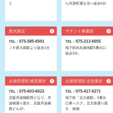
ぐ
ら河原町通を北へ徒歩4分
西大路店
テナント事業部
075-585-6501
075-213-6055
TEL：
TEL：
ＪＲ西大路駅より徒歩1分
地下鉄烏丸御池駅5番出口
徒歩3分。
企画管理部 南営業所
企画管理部 北営業所
075-603-6022
075-417-0271
TEL：
TEL：
京阪丹波橋駅西どなり。丹
地下鉄「北大路駅」5番出
波橋通り面す。京阪丹波橋
口東へスグ。北大路通り面
西ビル1F。
す、南側