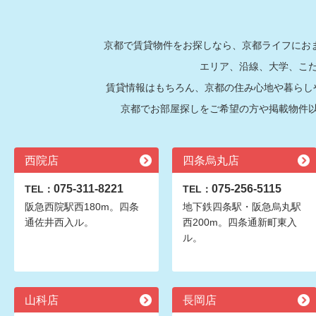
京都で賃貸物件をお探しなら、京都ライフにおま
エリア、沿線、大学、こ
賃貸情報はもちろん、京都の住み心地や暮らし
京都でお部屋探しをご希望の方や掲載物件
西院店
四条烏丸店
075-311-8221
075-256-5115
TEL：
TEL：
阪急西院駅西180m。四条
地下鉄四条駅・阪急烏丸駅
通佐井西入ル。
西200m。四条通新町東入
ル。
山科店
長岡店