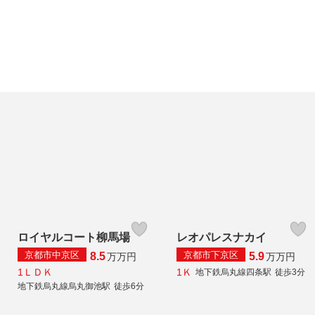
ロイヤルコート柳馬場
レオパレスナカイ
京都市中京区
京都市下京区
8.5
5.9
万
万円
万
万円
1ＬＤＫ
1Ｋ
地下鉄烏丸線四条駅
徒歩3分
地下鉄烏丸線烏丸御池駅
徒歩6分