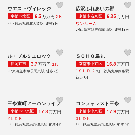
ウエストヴィレッジ
広沢ふれあいの郷
京都市北区
京都市右京区
6.5
6.25
2Ｋ
万
万円
万
万円
ワンルーム
地下鉄烏丸線北大路駅
徒歩3分
JR山陰本線嵯峨嵐山駅
徒歩13分
ル・プルミエロック
ＳＯＨＯ烏丸
長岡京市
京都市中京区
3.7
16.8
1Ｋ
万
万円
万
万円
1ＳＬＤＫ
JR東海道本線長岡京駅
徒歩7分
地下鉄烏丸線四条駅
徒歩3分
三条室町アーバンライフ
コンフォレスト三条
京都市中京区
京都市中京区
17.8
17.9
万
万円
万
万円
2ＬＤＫ
3ＬＤＫ
地下鉄烏丸線烏丸御池駅
徒歩4分
地下鉄烏丸線烏丸御池駅
徒歩7分