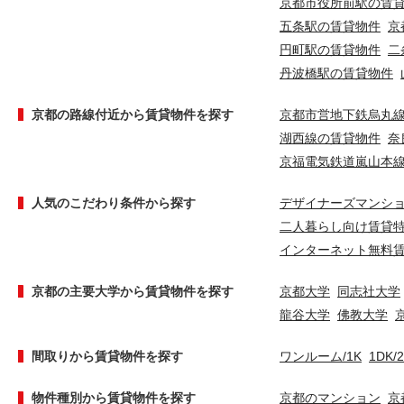
京都市役所前駅の賃
五条駅の賃貸物件
京
円町駅の賃貸物件
二
丹波橋駅の賃貸物件
京都の路線付近から賃貸物件を探す
京都市営地下鉄烏丸
湖西線の賃貸物件
奈
京福電気鉄道嵐山本
人気のこだわり条件から探す
デザイナーズマンシ
二人暮らし向け賃貸
インターネット無料
京都の主要大学から賃貸物件を探す
京都大学
同志社大学
龍谷大学
佛教大学
間取りから賃貸物件を探す
ワンルーム/1K
1DK/
物件種別から賃貸物件を探す
京都のマンション
京