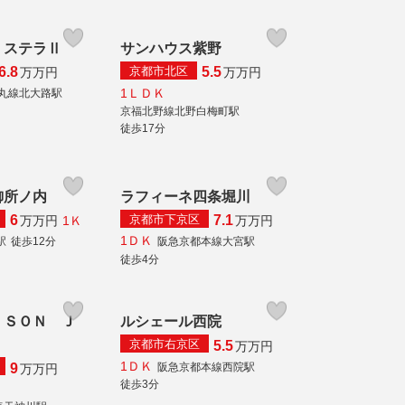
・ステラⅡ
サンハウス紫野
京都市北区
6.8
5.5
万
万円
万
万円
1ＬＤＫ
丸線北大路駅
京福北野線北野白梅町駅
徒歩17分
御所ノ内
ラフィーネ四条堀川
京都市下京区
6
7.1
1Ｋ
万
万円
万
万円
1ＤＫ
駅
徒歩12分
阪急京都本線大宮駅
徒歩4分
ＩＳＯＮ Ｊ
ルシェール西院
京都市右京区
5.5
万
万円
1ＤＫ
阪急京都本線西院駅
9
万
万円
徒歩3分