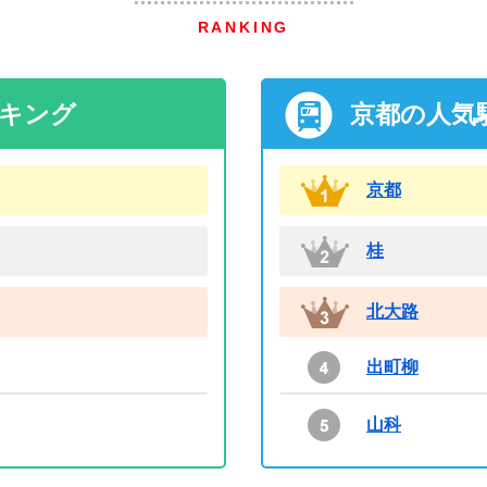
RANKING
ンキング
京都の人気
京都
桂
北大路
出町柳
山科