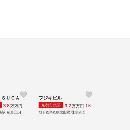
 ＳＵＧＡ
フジキビル
京都市北区
3.8
3.2
1Ｋ
万
万円
万
万円
森駅
徒歩11分
地下鉄烏丸線北山駅
徒歩20分