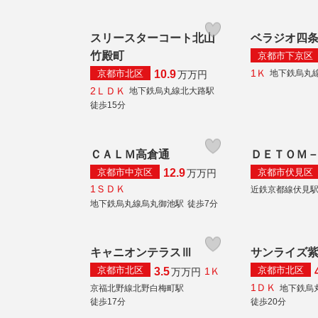
スリースターコート北山
ベラジオ四
竹殿町
京都市下京区
1Ｋ
京都市北区
地下鉄烏丸
10.9
万
万円
2ＬＤＫ
地下鉄烏丸線北大路駅
徒歩15分
ＣＡＬＭ高倉通
ＤＥＴＯＭ
京都市中京区
京都市伏見区
12.9
万
万円
1ＳＤＫ
近鉄京都線伏見
地下鉄烏丸線烏丸御池駅
徒歩7分
キャニオンテラスⅢ
サンライズ
京都市北区
京都市北区
3.5
1Ｋ
万
万円
1ＤＫ
京福北野線北野白梅町駅
地下鉄烏
徒歩17分
徒歩20分