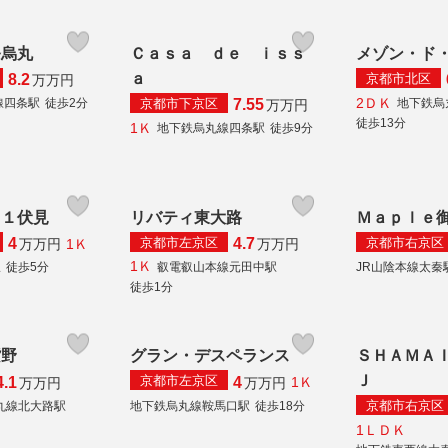
条烏丸
Ｃａｓａ ｄｅ ｉｓｓ
メゾン・ド
ａ
京都市北区
8.2
万
万円
2ＤＫ
京都市下京区
線四条駅
徒歩2分
地下鉄烏
7.55
万
万円
徒歩13分
1Ｋ
地下鉄烏丸線四条駅
徒歩9分
－１伏見
リバティ東大路
Ｍａｐｌｅ
京都市左京区
京都市右京区
4
4.7
1Ｋ
万
万円
万
万円
1Ｋ
駅
徒歩5分
叡電叡山本線元田中駅
JR山陰本線太秦
徒歩1分
紫野
グラン・デスペランス
ＳＨＡＭＡ
Ｊ
京都市左京区
4.1
4
1Ｋ
万
万円
万
万円
京都市右京区
丸線北大路駅
地下鉄烏丸線鞍馬口駅
徒歩18分
1ＬＤＫ