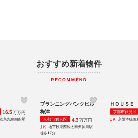
おすすめ新着物件
RECOMMEND
丸
プランニングバンクビル
ＨＯＵＳＥ
梅津
京都市伏見区
16.5
万
万円
1Ｋ
京都市右京区
鉄烏丸線四条駅
京阪本線藤
4.3
万
万円
1Ｋ
地下鉄東西線太秦天神川駅
徒歩17分