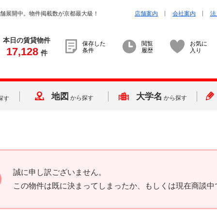
店舗展開中。物件掲載数が京都最大級！
店舗案内
会社案内
法
本日の賃貸物件
保存した
閲覧
お気に
17,128
条件
履歴
入り
件
地図
大学名
から探す
から探す
探す
誠に申し訳ございません。
この物件は既に決まってしまったか、もしくは現在商談中