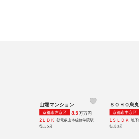
山端マンション
ＳＯＨＯ烏
京都市左京区
京都市中京区
8.5
万
万円
2ＬＤＫ
1ＳＬＤＫ
叡電叡山本線修学院駅
地下
徒歩5分
徒歩3分