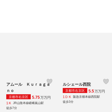
アムール Ｋｕｒａｇａ
ルシェール西院
ｎｏ
京都市右京区
5.5
万
万円
1ＤＫ
京都市右京区
阪急京都本線西院駅
5.75
万
万円
徒歩3分
1Ｋ
JR山陰本線嵯峨嵐山駅
徒歩7分