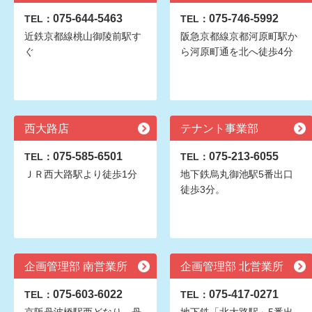
075-644-5463
075-746-5992
TEL：
TEL：
近鉄京都線桃山御陵前駅す
阪急京都線京都河原町駅か
ぐ
ら河原町通を北へ徒歩4分
西大路店
テナント事業部
075-585-6501
075-213-6055
TEL：
TEL：
ＪＲ西大路駅より徒歩1分
地下鉄烏丸御池駅5番出口
徒歩3分。
企画管理部 南営業所
企画管理部 北営業所
075-603-6022
075-417-0271
TEL：
TEL：