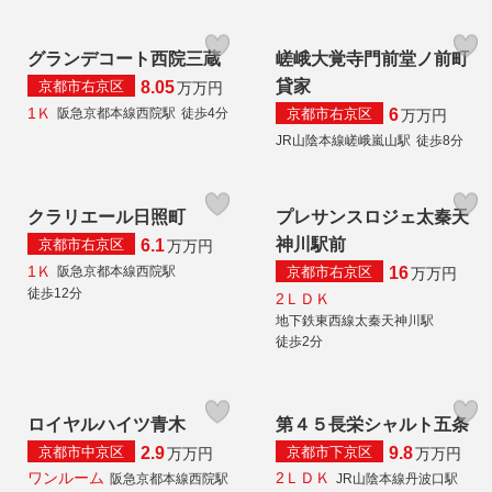
グランデコート西院三蔵
嵯峨大覚寺門前堂ノ前町
貸家
京都市右京区
8.05
万
万円
1Ｋ
京都市右京区
阪急京都本線西院駅
徒歩4分
6
万
万円
JR山陰本線嵯峨嵐山駅
徒歩8分
クラリエール日照町
プレサンスロジェ太秦天
神川駅前
京都市右京区
6.1
万
万円
1Ｋ
京都市右京区
阪急京都本線西院駅
16
万
万円
徒歩12分
2ＬＤＫ
地下鉄東西線太秦天神川駅
徒歩2分
ロイヤルハイツ青木
第４５長栄シャルト五条
京都市中京区
京都市下京区
2.9
9.8
万
万円
万
万円
ワンルーム
2ＬＤＫ
阪急京都本線西院駅
JR山陰本線丹波口駅