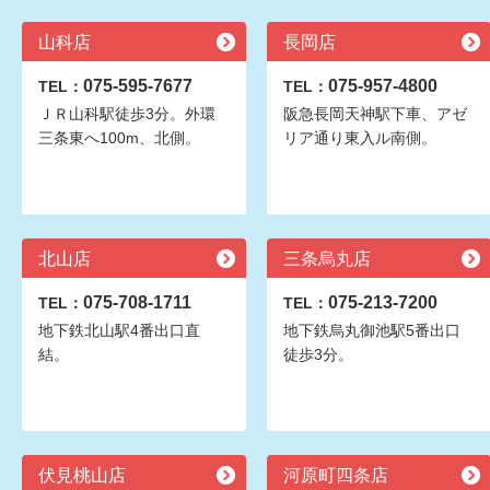
山科店
長岡店
075-595-7677
075-957-4800
TEL：
TEL：
ＪＲ山科駅徒歩3分。外環
阪急長岡天神駅下車、アゼ
三条東へ100m、北側。
リア通り東入ル南側。
北山店
三条烏丸店
075-708-1711
075-213-7200
TEL：
TEL：
地下鉄北山駅4番出口直
地下鉄烏丸御池駅5番出口
結。
徒歩3分。
伏見桃山店
河原町四条店