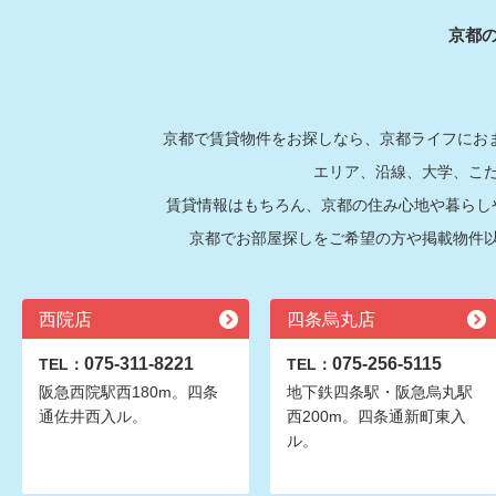
京都
京都で賃貸物件をお探しなら、京都ライフにおま
エリア、沿線、大学、こ
賃貸情報はもちろん、京都の住み心地や暮らし
京都でお部屋探しをご希望の方や掲載物件
西院店
四条烏丸店
075-311-8221
075-256-5115
TEL：
TEL：
阪急西院駅西180m。四条
地下鉄四条駅・阪急烏丸駅
通佐井西入ル。
西200m。四条通新町東入
ル。