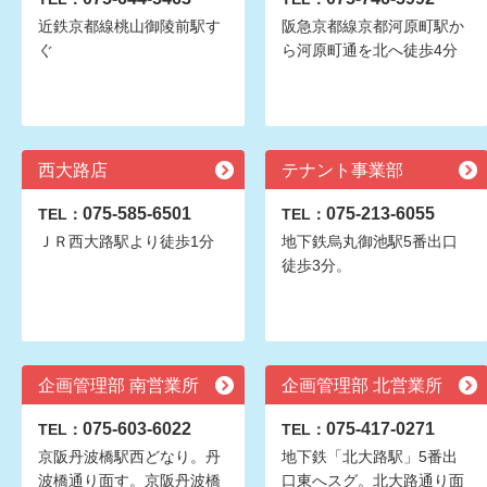
近鉄京都線桃山御陵前駅す
阪急京都線京都河原町駅か
ぐ
ら河原町通を北へ徒歩4分
西大路店
テナント事業部
075-585-6501
075-213-6055
TEL：
TEL：
ＪＲ西大路駅より徒歩1分
地下鉄烏丸御池駅5番出口
徒歩3分。
企画管理部 南営業所
企画管理部 北営業所
075-603-6022
075-417-0271
TEL：
TEL：
京阪丹波橋駅西どなり。丹
地下鉄「北大路駅」5番出
波橋通り面す。京阪丹波橋
口東へスグ。北大路通り面