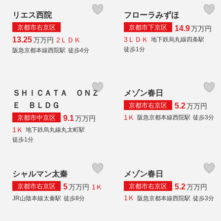
リエス西院
フローラみずほ
京都市右京区
京都市下京区
14.9
万
万円
3ＬＤＫ
13.25
2ＬＤＫ
万
万円
地下鉄烏丸線四条駅
徒歩1分
阪急京都本線西院駅
徒歩4分
ＳＨＩＣＡＴＡ ＯＮＺ
メゾン春日
Ｅ ＢＬＤＧ
京都市右京区
5.2
万
万円
1Ｋ
京都市中京区
阪急京都本線西院駅
徒歩3分
9.1
万
万円
1Ｋ
地下鉄烏丸線丸太町駅
徒歩1分
シャルマン太秦
メゾン春日
京都市右京区
京都市右京区
5
5.2
1Ｋ
万
万円
万
万円
1Ｋ
JR山陰本線太秦駅
徒歩8分
阪急京都本線西院駅
徒歩3分