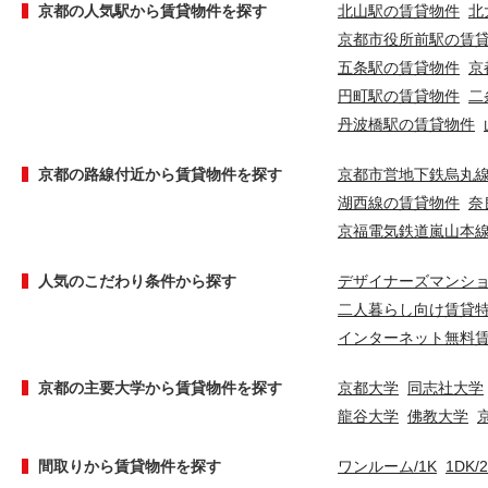
京都の人気駅から賃貸物件を探す
北山駅の賃貸物件
北
京都市役所前駅の賃
五条駅の賃貸物件
京
円町駅の賃貸物件
二
丹波橋駅の賃貸物件
京都の路線付近から賃貸物件を探す
京都市営地下鉄烏丸
湖西線の賃貸物件
奈
京福電気鉄道嵐山本
人気のこだわり条件から探す
デザイナーズマンシ
二人暮らし向け賃貸
インターネット無料
京都の主要大学から賃貸物件を探す
京都大学
同志社大学
龍谷大学
佛教大学
間取りから賃貸物件を探す
ワンルーム/1K
1DK/