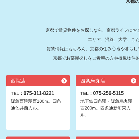
京都
京都で賃貸物件をお探しなら、京都ライフにおま
エリア、沿線、大学、こ
賃貸情報はもちろん、京都の住み心地や暮らし
京都でお部屋探しをご希望の方や掲載物件
西院店
四条烏丸店
075-311-8221
075-256-5115
TEL：
TEL：
阪急西院駅西180m。四条
地下鉄四条駅・阪急烏丸駅
通佐井西入ル。
西200m。四条通新町東入
ル。