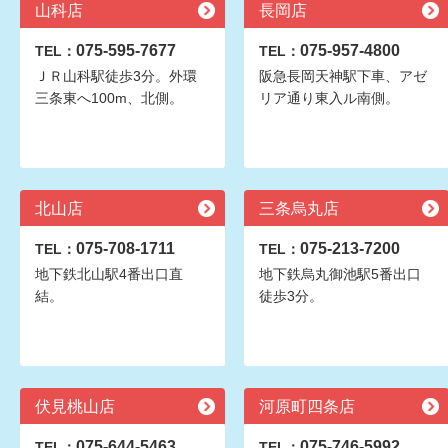
山科店
長岡店
075-595-7677
075-957-4800
TEL：
TEL：
ＪＲ山科駅徒歩3分。外環
阪急長岡天神駅下車、アゼ
三条東へ100m、北側。
リア通り東入ル南側。
北山店
三条烏丸店
075-708-1711
075-213-7200
TEL：
TEL：
地下鉄北山駅4番出口直
地下鉄烏丸御池駅5番出口
結。
徒歩3分。
伏見桃山店
河原町四条店
075-644-5463
075-746-5992
TEL：
TEL：