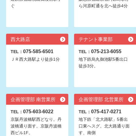
ぐ
ら河原町通を北へ徒歩4分
西大路店
テナント事業部
075-585-6501
075-213-6055
TEL：
TEL：
ＪＲ西大路駅より徒歩1分
地下鉄烏丸御池駅5番出口
徒歩3分。
企画管理部 南営業所
企画管理部 北営業所
075-603-6022
075-417-0271
TEL：
TEL：
京阪丹波橋駅西どなり。丹
地下鉄「北大路駅」5番出
波橋通り面す。京阪丹波橋
口東へスグ。北大路通り面
西ビル1F。
す、南側