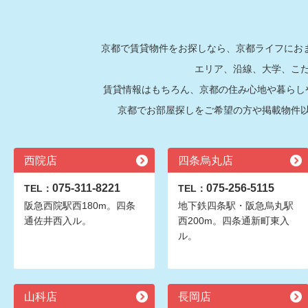
京都で賃貸物件をお探しなら、京都ライフにおま
エリア、沿線、大学、こ
賃貸情報はもちろん、京都の住み心地や暮らし
京都でお部屋探しをご希望の方や掲載物件
西院店
四条烏丸店
075-311-8221
075-256-5115
TEL：
TEL：
阪急西院駅西180m。四条
地下鉄四条駅・阪急烏丸駅
通佐井西入ル。
西200m。四条通新町東入
ル。
山科店
長岡店