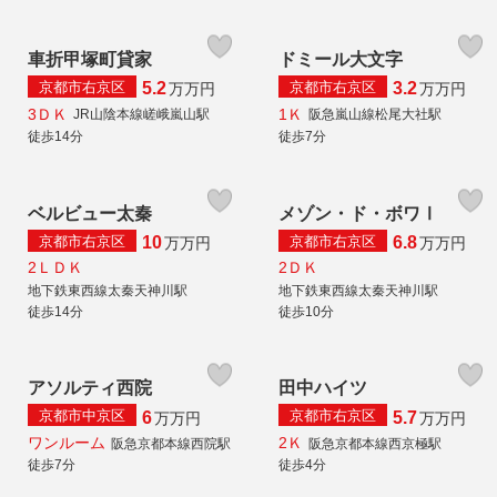
車折甲塚町貸家
ドミール大文字
京都市右京区
京都市右京区
5.2
3.2
万
万円
万
万円
3ＤＫ
1Ｋ
JR山陰本線嵯峨嵐山駅
阪急嵐山線松尾大社駅
徒歩14分
徒歩7分
ベルビュー太秦
メゾン・ド・ボワⅠ
京都市右京区
京都市右京区
10
6.8
万
万円
万
万円
2ＬＤＫ
2ＤＫ
地下鉄東西線太秦天神川駅
地下鉄東西線太秦天神川駅
徒歩14分
徒歩10分
アソルティ西院
田中ハイツ
京都市中京区
京都市右京区
6
5.7
万
万円
万
万円
ワンルーム
2Ｋ
阪急京都本線西院駅
阪急京都本線西京極駅
徒歩7分
徒歩4分