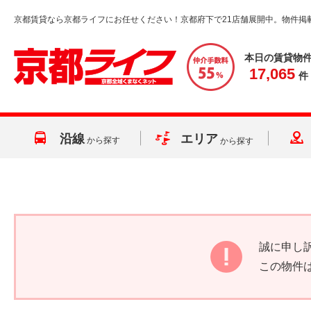
京都賃貸なら京都ライフにお任せください！京都府下で21店舗展開中。物件掲
本日の賃貸物
17,065
件
沿線
エリア
から探す
から探す
誠に申し
この物件