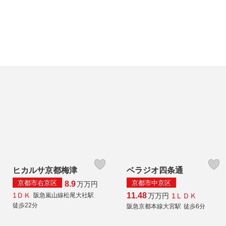
ヒカルサ京都梅津
ベラジオ四条通
京都市右京区
京都市中京区
8.9
万
万円
1ＤＫ
11.48
1ＬＤＫ
万
万円
阪急嵐山線松尾大社駅
徒歩22分
阪急京都本線大宮駅
徒歩6分