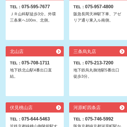
075-595-7677
075-957-4800
TEL：
TEL：
ＪＲ山科駅徒歩3分。外環
阪急長岡天神駅下車、アゼ
三条東へ100m、北側。
リア通り東入ル南側。
北山店
三条烏丸店
075-708-1711
075-213-7200
TEL：
TEL：
地下鉄北山駅4番出口直
地下鉄烏丸御池駅5番出口
結。
徒歩3分。
伏見桃山店
河原町四条店
075-644-5463
075-746-5992
TEL：
TEL：
近鉄京都線桃山御陵前駅す
阪急京都線京都河原町駅か