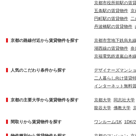
京都市役所前駅の賃
五条駅の賃貸物件
京
円町駅の賃貸物件
二
丹波橋駅の賃貸物件
京都の路線付近から賃貸物件を探す
京都市営地下鉄烏丸
湖西線の賃貸物件
奈
京福電気鉄道嵐山本
人気のこだわり条件から探す
デザイナーズマンシ
二人暮らし向け賃貸
インターネット無料
京都の主要大学から賃貸物件を探す
京都大学
同志社大学
龍谷大学
佛教大学
間取りから賃貸物件を探す
ワンルーム/1K
1DK/
物件種別から賃貸物件を探す
京都のマンション
京