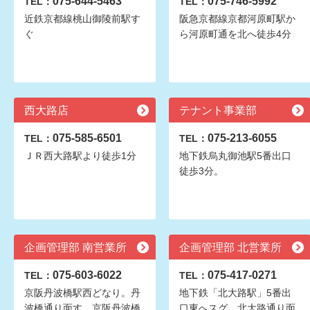
075-644-5463
075-746-5992
TEL：
TEL：
近鉄京都線桃山御陵前駅す
阪急京都線京都河原町駅か
ぐ
ら河原町通を北へ徒歩4分
西大路店
テナント事業部
075-585-6501
075-213-6055
TEL：
TEL：
ＪＲ西大路駅より徒歩1分
地下鉄烏丸御池駅5番出口
徒歩3分。
企画管理部 南営業所
企画管理部 北営業所
075-603-6022
075-417-0271
TEL：
TEL：
京阪丹波橋駅西どなり。丹
地下鉄「北大路駅」5番出
波橋通り面す。京阪丹波橋
口東へスグ。北大路通り面