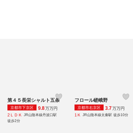
第４５長栄シャルト五条
フロール嵯峨野
京都市下京区
京都市右京区
9.8
3.7
万
万円
万
万円
2ＬＤＫ
1Ｋ
JR山陰本線丹波口駅
JR山陰本線太秦駅
徒歩10分
徒歩2分