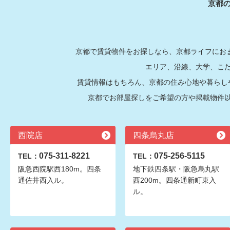
京都
京都で賃貸物件をお探しなら、京都ライフにおま
エリア、沿線、大学、こ
賃貸情報はもちろん、京都の住み心地や暮らし
京都でお部屋探しをご希望の方や掲載物件
西院店
四条烏丸店
075-311-8221
075-256-5115
TEL：
TEL：
阪急西院駅西180m。四条
地下鉄四条駅・阪急烏丸駅
通佐井西入ル。
西200m。四条通新町東入
ル。