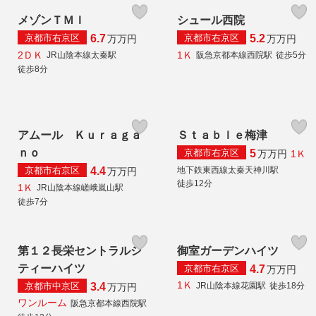
メゾンＴＭＩ
シュール西院
京都市右京区
京都市右京区
6.7
5.2
万
万円
万
万円
2ＤＫ
1Ｋ
JR山陰本線太秦駅
阪急京都本線西院駅
徒歩5分
徒歩8分
アムール Ｋｕｒａｇａ
Ｓｔａｂｌｅ梅津
ｎｏ
京都市右京区
5
1Ｋ
万
万円
京都市右京区
地下鉄東西線太秦天神川駅
4.4
万
万円
徒歩12分
1Ｋ
JR山陰本線嵯峨嵐山駅
徒歩7分
第１２長栄セントラルシ
御室ガーデンハイツ
ティーハイツ
京都市右京区
4.7
万
万円
1Ｋ
京都市中京区
JR山陰本線花園駅
徒歩18分
3.4
万
万円
ワンルーム
阪急京都本線西院駅