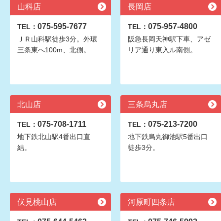
山科店
長岡店
075-595-7677
075-957-4800
TEL：
TEL：
ＪＲ山科駅徒歩3分。外環
阪急長岡天神駅下車、アゼ
三条東へ100m、北側。
リア通り東入ル南側。
北山店
三条烏丸店
075-708-1711
075-213-7200
TEL：
TEL：
地下鉄北山駅4番出口直
地下鉄烏丸御池駅5番出口
結。
徒歩3分。
伏見桃山店
河原町四条店