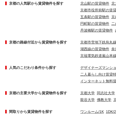
京都の人気駅から賃貸物件を探す
北山駅の賃貸物件
北
京都市役所前駅の賃
五条駅の賃貸物件
京
円町駅の賃貸物件
二
丹波橋駅の賃貸物件
京都の路線付近から賃貸物件を探す
京都市営地下鉄烏丸
湖西線の賃貸物件
奈
京福電気鉄道嵐山本
人気のこだわり条件から探す
デザイナーズマンシ
二人暮らし向け賃貸
インターネット無料
京都の主要大学から賃貸物件を探す
京都大学
同志社大学
龍谷大学
佛教大学
間取りから賃貸物件を探す
ワンルーム/1K
1DK/