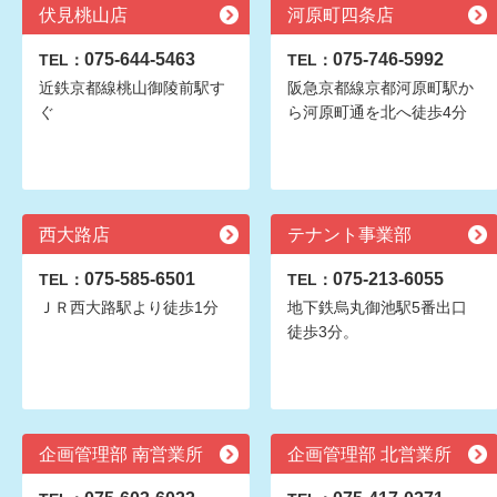
伏見桃山店
河原町四条店
075-644-5463
075-746-5992
TEL：
TEL：
近鉄京都線桃山御陵前駅す
阪急京都線京都河原町駅か
ぐ
ら河原町通を北へ徒歩4分
西大路店
テナント事業部
075-585-6501
075-213-6055
TEL：
TEL：
ＪＲ西大路駅より徒歩1分
地下鉄烏丸御池駅5番出口
徒歩3分。
企画管理部 南営業所
企画管理部 北営業所