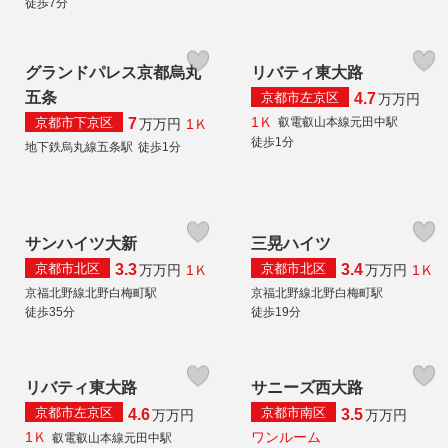
徒歩7分
グランドパレス京都烏丸
リバティ東大路
五条
京都市左京区
4.7
万
万円
1Ｋ
京都市下京区
叡電叡山本線元田中駅
7
1Ｋ
万
万円
徒歩1分
地下鉄烏丸線五条駅
徒歩1分
サンハイツ大新
三晃ハイツ
京都市北区
京都市北区
3.3
3.4
1Ｋ
1Ｋ
万
万円
万
万円
京福北野線北野白梅町駅
京福北野線北野白梅町駅
徒歩35分
徒歩19分
リバティ東大路
サニーズ西大路
京都市左京区
京都市南区
4.6
3.5
万
万円
万
万円
1Ｋ
ワンルーム
叡電叡山本線元田中駅