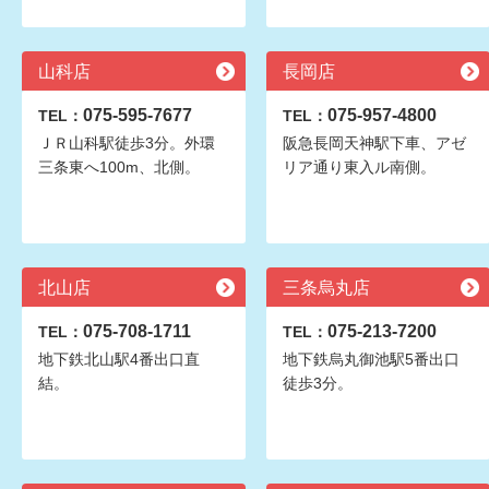
山科店
長岡店
075-595-7677
075-957-4800
TEL：
TEL：
ＪＲ山科駅徒歩3分。外環
阪急長岡天神駅下車、アゼ
三条東へ100m、北側。
リア通り東入ル南側。
北山店
三条烏丸店
075-708-1711
075-213-7200
TEL：
TEL：
地下鉄北山駅4番出口直
地下鉄烏丸御池駅5番出口
結。
徒歩3分。