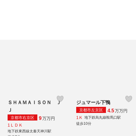
ＳＨＡＭＡＩＳＯＮ Ｊ
ジュマール下鴨
Ｊ
京都市左京区
4.5
万
万円
1Ｋ
京都市右京区
地下鉄烏丸線鞍馬口駅
9
万
万円
徒歩10分
1ＬＤＫ
地下鉄東西線太秦天神川駅