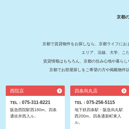
京都
京都で賃貸物件をお探しなら、京都ライフにおま
エリア、沿線、大学、こ
賃貸情報はもちろん、京都の住み心地や暮らし
京都でお部屋探しをご希望の方や掲載物件
西院店
四条烏丸店
075-311-8221
075-256-5115
TEL：
TEL：
阪急西院駅西180m。四条
地下鉄四条駅・阪急烏丸駅
通佐井西入ル。
西200m。四条通新町東入
ル。