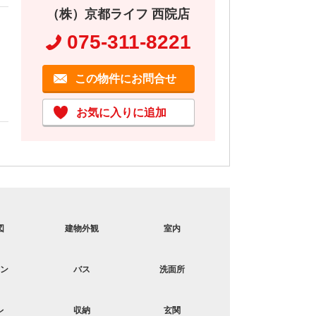
（株）京都ライフ 西院店
075-311-8221
この物件にお問合せ
お気に入りに追加
図
建物外観
室内
ドア
ン
バス
洗面所
コンロ
レ
収納
玄関
バス