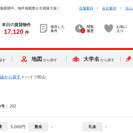
店舗展開中。物件掲載数が京都最大級！
店舗案内
会社案内
法人
本日の賃貸物件
保存した
閲覧
お気に
17,120
条件
1
履歴
入り
件
地図
大学名
から探す
から探す
探す
線から探す
>
ハイツ松山
番号：
202
費
5,000円
敷金
-
礼金
-