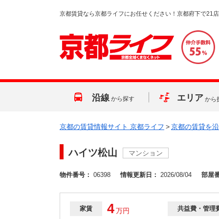
京都賃貸なら京都ライフにお任せください！京都府下で21
沿線
エリア
から探す
から
京都の賃貸情報サイト 京都ライフ
>
京都の賃貸を沿
ハイツ松山
マンション
物件番号：
06398
情報更新日：
2026/08/04
部屋
4
家賃
共益費・管理
万
円