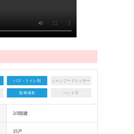
バス・トイレ別
シャンプードレッサー
駐車場有
ぺット可
2/3階建
15戸