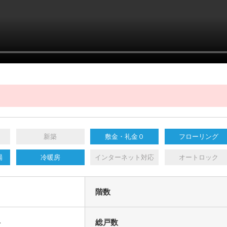
新築
敷金・礼金０
フローリング
場
冷暖房
インターネット対応
オートロック
階数
ト
総戸数