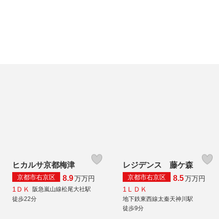
ヒカルサ京都梅津
レジデンス 藤ケ森
京都市右京区
京都市右京区
8.9
8.5
万
万円
万
万円
1ＤＫ
1ＬＤＫ
阪急嵐山線松尾大社駅
徒歩22分
地下鉄東西線太秦天神川駅
徒歩9分