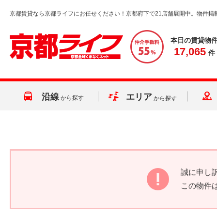
京都賃貸なら京都ライフにお任せください！京都府下で21店舗展開中。物件掲
本日の賃貸物
17,065
件
沿線
エリア
から探す
から探す
誠に申し
この物件