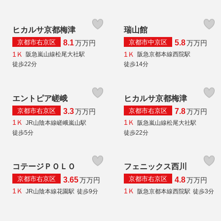
ヒカルサ京都梅津
瑞山館
京都市右京区
京都市中京区
8.1
5.8
万
万円
万
万円
1Ｋ
1Ｋ
阪急嵐山線松尾大社駅
阪急京都本線西院駅
徒歩22分
徒歩14分
エントピア嵯峨
ヒカルサ京都梅津
京都市右京区
京都市右京区
3.3
7.8
万
万円
万
万円
1Ｋ
1Ｋ
JR山陰本線嵯峨嵐山駅
阪急嵐山線松尾大社駅
徒歩5分
徒歩22分
コテージＰＯＬＯ
フェニックス西川
京都市右京区
京都市右京区
3.65
4.8
万
万円
万
万円
1Ｋ
1Ｋ
JR山陰本線花園駅
徒歩9分
阪急京都本線西院駅
徒歩3分