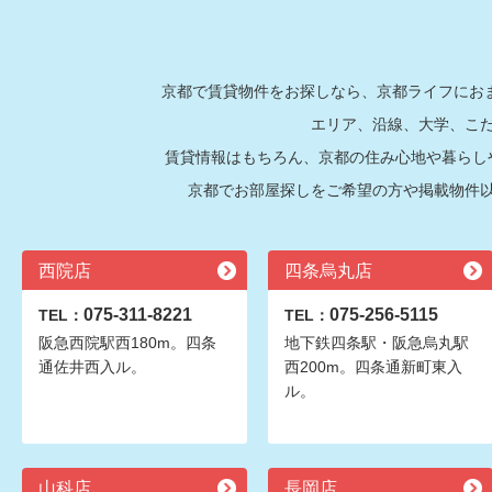
京都で賃貸物件をお探しなら、京都ライフにおま
エリア、沿線、大学、こ
賃貸情報はもちろん、京都の住み心地や暮らし
京都でお部屋探しをご希望の方や掲載物件
西院店
四条烏丸店
075-311-8221
075-256-5115
TEL：
TEL：
阪急西院駅西180m。四条
地下鉄四条駅・阪急烏丸駅
通佐井西入ル。
西200m。四条通新町東入
ル。
山科店
長岡店