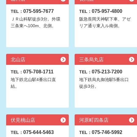
075-595-7677
075-957-4800
TEL：
TEL：
ＪＲ山科駅徒歩3分。外環
阪急長岡天神駅下車、アゼ
三条東へ100m、北側。
リア通り東入ル南側。
北山店
三条烏丸店
075-708-1711
075-213-7200
TEL：
TEL：
地下鉄北山駅4番出口直
地下鉄烏丸御池駅5番出口
結。
徒歩3分。
伏見桃山店
河原町四条店
075-644-5463
075-746-5992
TEL：
TEL：