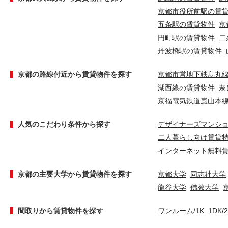
京都市役所前駅の賃
五条駅の賃貸物件
京
円町駅の賃貸物件
二
丹波橋駅の賃貸物件
京都の路線付近から賃貸物件を探す
京都市営地下鉄烏丸
湖西線の賃貸物件
奈
京福電気鉄道嵐山本
人気のこだわり条件から探す
デザイナーズマンシ
二人暮らし向け賃貸
インターネット無料
京都の主要大学から賃貸物件を探す
京都大学
同志社大学
龍谷大学
佛教大学
間取りから賃貸物件を探す
ワンルーム/1K
1DK/