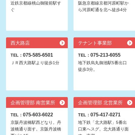
近鉄京都線桃山御陵前駅す
阪急京都線京都河原町駅か
ぐ
ら河原町通を北へ徒歩4分
西大路店
テナント事業部
075-585-6501
075-213-6055
TEL：
TEL：
ＪＲ西大路駅より徒歩1分
地下鉄烏丸御池駅5番出口
徒歩3分。
企画管理部 南営業所
企画管理部 北営業所
075-603-6022
075-417-0271
TEL：
TEL：
京阪丹波橋駅西どなり。丹
地下鉄「北大路駅」5番出
波橋通り面す。京阪丹波橋
口東へスグ。北大路通り面