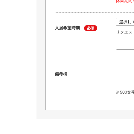
休業期間
入居希望時期
必須
リクエス
備考欄
※500文