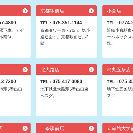
京都駅前店
小倉店
57-4800
075-351-1144
0774-
TEL：
TEL：
駅下車、アゼ
京都タワー東へ70m。塩小
近鉄小倉駅東へ
ル南側。
路通面す。京都駅前ビル2
ーバネックス
階
階。
北大路店
烏丸五条店
13-7200
075-417-0080
075-3
TEL：
TEL：
池駅5番出口
地下鉄北大路駅5番出口東
地下鉄五条駅
へスグ。
スグ。
店
二条駅前店
立命館大学