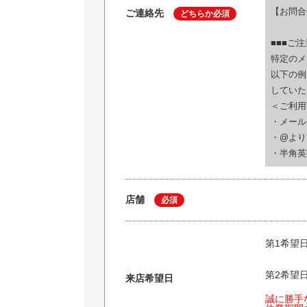
【お問合
ご連絡先
どちらか必須
■■■ご注
特定のメ
以下の例
していた
＜ご利用
・メールア
・@より前に
・半角英数字
店舗
必須
第1希望
第2希望
来店希望日
誠に勝手