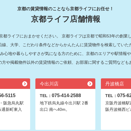
京都の賃貸情報のことなら京都ライフにお任せ！
京都ライフ店舗情報
京都ライフにおまかせください。 京都ライフは京都で昭和53年の創業
沿線、大学、こだわり条件などからかんたんに賃貸物件を検索していた
み心地や暮らしやすさが気になる方のために、京都のエリアや駅情報や
の方や掲載物件以外の賃貸情報のご依頼、お部屋に関するご質問なども
今出川店
丹波橋店
56-5115
075-414-2588
075-6
TEL：
TEL：
・阪急烏丸駅
地下鉄烏丸線今出川駅 2番
京阪丹波橋駅
条通新町東入
出口 南へ40m。
阪丹波橋西ビ