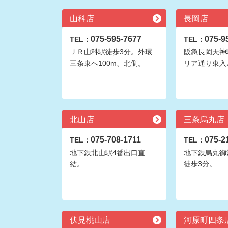
山科店
長岡店
075-595-7677
075-9
TEL：
TEL：
ＪＲ山科駅徒歩3分。外環
阪急長岡天神
三条東へ100m、北側。
リア通り東入
北山店
三条烏丸店
075-708-1711
075-2
TEL：
TEL：
地下鉄北山駅4番出口直
地下鉄烏丸御
結。
徒歩3分。
伏見桃山店
河原町四条