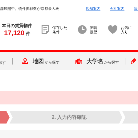
店舗展開中。物件掲載数が京都最大級！
店舗案内
会社案内
法
本日の賃貸物件
保存した
閲覧
お気に
17,120
条件
履歴
入り
件
地図
大学名
から探す
から探す
探す
2. 入力内容確認