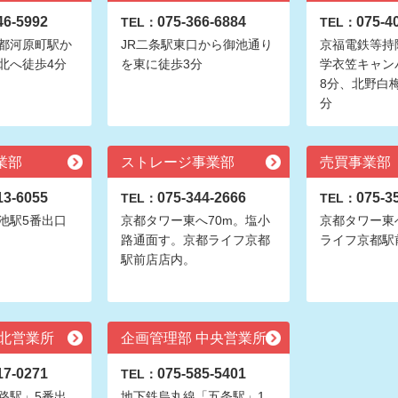
46-5992
075-366-6884
075-4
TEL：
TEL：
都河原町駅か
JR二条駅東口から御池通り
京福電鉄等持
北へ徒歩4分
を東に徒歩3分
学衣笠キャン
8分、北野白梅
分
業部
ストレージ事業部
売買事業部
13-6055
075-344-2666
075-3
TEL：
TEL：
池駅5番出口
京都タワー東へ70m。塩小
京都タワー東
路通面す。京都ライフ京都
ライフ京都駅
駅前店店内。
 北営業所
企画管理部 中央営業所
17-0271
075-585-5401
TEL：
路駅」5番出
地下鉄烏丸線「五条駅」1