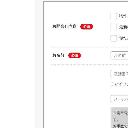
物件
お問合せ内容
必須
最新
似た
お名前
必須
※ハイフ
※携帯電
す。
お手数で