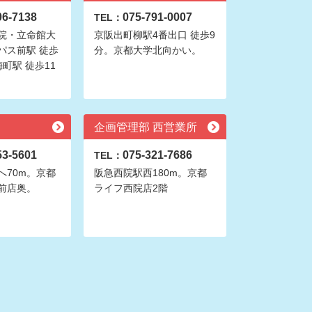
06-7138
075-791-0007
TEL：
院・立命館大
京阪出町柳駅4番出口 徒歩9
パス前駅 徒歩
分。京都大学北向かい。
町駅 徒歩11
企画管理部 西営業所
53-5601
075-321-7686
TEL：
へ70m。京都
阪急西院駅西180m。京都
前店奥。
ライフ西院店2階