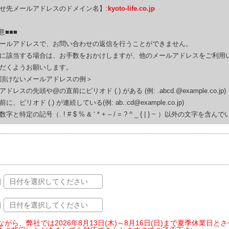
せ先メールアドレスのドメイン名】:
kyoto-life.co.jp
意■■■
ールアドレスで、お問い合わせの返信を行うことができません。
に該当する場合は、お手数をおかけしますが、他のメールアドレスをご利用
だくようお願いします。
頂けないメールアドレスの例＞
ドレスの先頭や@の直前にピリオド (.) がある (例: .abcd.@example.co.jp)
、ピリオド (.) が連続している(例: ab..cd@example.co.jp)
と特定の記号（. ! # $ % & ‘ * + – / = ? ^ _ { | } ~ ）以外の文字を含ん
日
日
ながら、弊社では2026年8月13日(木)～8月16日(日)まで夏季休業日