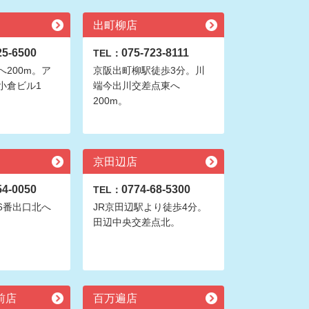
出町柳店
25-6500
075-723-8111
TEL：
200m。ア
京阪出町柳駅徒歩3分。川
小倉ビル1
端今出川交差点東へ
200m。
京田辺店
54-0050
0774-68-5300
TEL：
6番出口北へ
JR京田辺駅より徒歩4分。
田辺中央交差点北。
前店
百万遍店