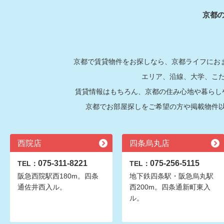
京都
京都で賃貸物件をお探しなら、京都ライフにおま
エリア、沿線、大学、こ
賃貸情報はもちろん、京都の住み心地や暮らし
京都でお部屋探しをご希望の方や掲載物件
西院店
四条烏丸店
075-311-8221
075-256-5115
TEL：
TEL：
阪急西院駅西180m。四条
地下鉄四条駅・阪急烏丸駅
通佐井西入ル。
西200m。四条通新町東入
ル。