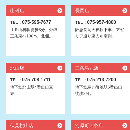
山科店
長岡店
075-595-7677
075-957-4800
TEL：
TEL：
ＪＲ山科駅徒歩3分。外環
阪急長岡天神駅下車、アゼ
三条東へ100m、北側。
リア通り東入ル南側。
北山店
三条烏丸店
075-708-1711
075-213-7200
TEL：
TEL：
地下鉄北山駅4番出口直
地下鉄烏丸御池駅5番出口
結。
徒歩3分。
伏見桃山店
河原町四条店