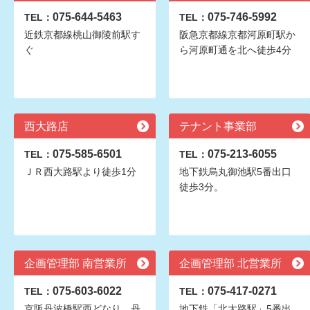
075-644-5463
075-746-5992
TEL：
TEL：
近鉄京都線桃山御陵前駅す
阪急京都線京都河原町駅か
ぐ
ら河原町通を北へ徒歩4分
西大路店
テナント事業部
075-585-6501
075-213-6055
TEL：
TEL：
ＪＲ西大路駅より徒歩1分
地下鉄烏丸御池駅5番出口
徒歩3分。
企画管理部 南営業所
企画管理部 北営業所
075-603-6022
075-417-0271
TEL：
TEL：
京阪丹波橋駅西どなり。丹
地下鉄「北大路駅」5番出