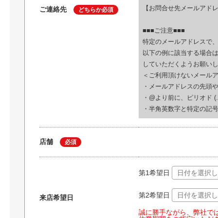
【お問合せ先メールアドレ
ご連絡先
どちらか必須
■■■ご注意■■■
特定のメールアドレスで
以下の例に該当する場合
していただくようお願い
＜ご利用頂けないメール
・メールアドレスの先頭や@の直前に
・@より前に、ピリオド (.) が連
・半角英数字と特定の記号（. ! #
店舗
必須
第1希望日
第2希望日
来店希望日
誠に勝手ながら、弊社では2