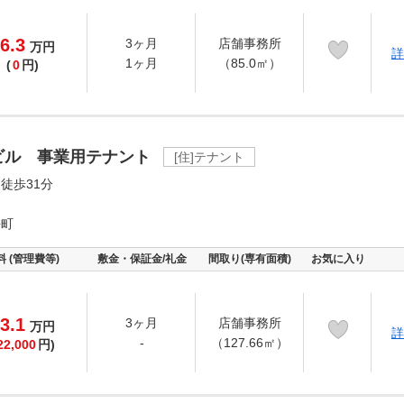
6.3
3ヶ月
店舗事務所
万
円
詳
1ヶ月
（85.0㎡）
(
0
円)
ビル 事業用テナント
[住]テナント
徒歩31分
長町
料 (管理費等)
敷金・保証金/礼金
間取り(専有面積)
お気に入り
3.1
3ヶ月
店舗事務所
万
円
詳
-
（127.66㎡）
22,000
円)