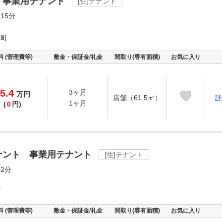
 事業用テナント
[住]テナント
15分
塚町
料 (管理費等)
敷金・保証金/礼金
間取り(専有面積)
お気に入り
5.4
3ヶ月
万
円
店舗（61.5㎡）
詳
1ヶ月
(
0
円)
ナント 事業用テナント
[住]テナント
2分
町
料 (管理費等)
敷金・保証金/礼金
間取り(専有面積)
お気に入り