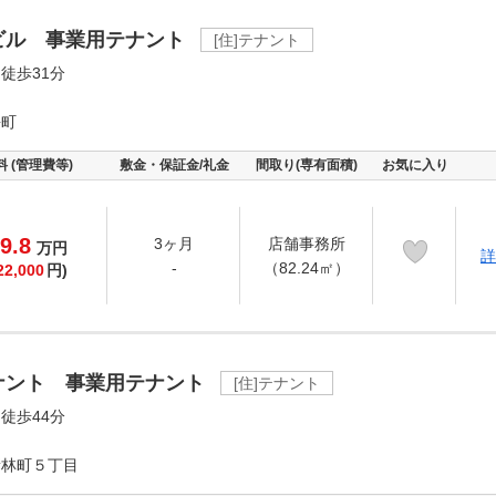
ビル 事業用テナント
[住]テナント
徒歩31分
長町
料 (管理費等)
敷金・保証金/礼金
間取り(専有面積)
お気に入り
9.8
3ヶ月
店舗事務所
万
円
詳
-
（82.24㎡）
22,000
円)
ナント 事業用テナント
[住]テナント
徒歩44分
新林町５丁目