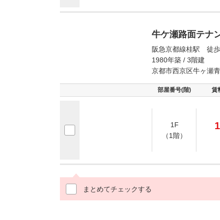
牛ケ瀬路面テナ
阪急京都線桂駅 徒歩
1980年築 / 3階建
京都市西京区牛ヶ瀬
部屋番号(階)
賃
1
1F
（1階）
まとめてチェックする