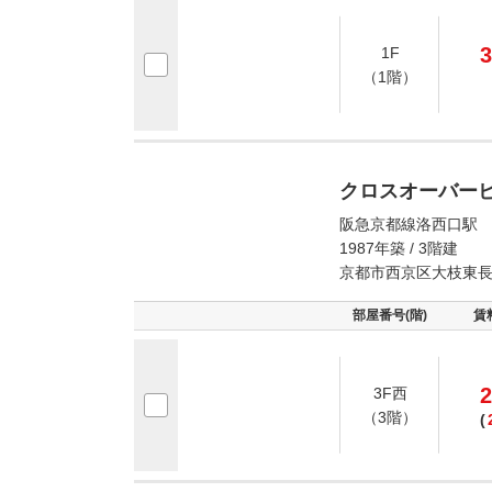
3
1F
（1階）
クロスオーバー
阪急京都線洛西口駅 
1987年築 / 3階建
京都市西京区大枝東
部屋番号(階)
賃
2
3F西
（3階）
(