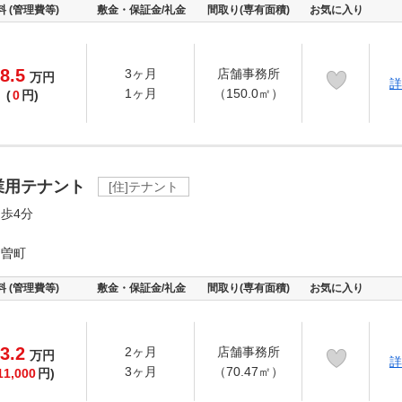
料 (管理費等)
敷金・保証金/礼金
間取り(専有面積)
お気に入り
8.5
3ヶ月
店舗事務所
万
円
詳
1ヶ月
（150.0㎡）
(
0
円)
業用テナント
[住]テナント
歩4分
ノ曽町
料 (管理費等)
敷金・保証金/礼金
間取り(専有面積)
お気に入り
3.2
2ヶ月
店舗事務所
万
円
詳
3ヶ月
（70.47㎡）
11,000
円)