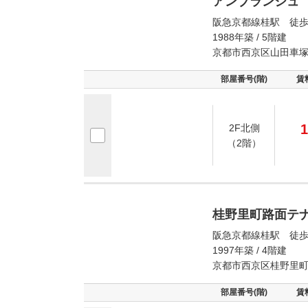
アンブランシュ
阪急京都線桂駅 徒歩
1988年築 / 5階建
京都市西京区山田車
部屋番号(階)
賃
1
2F北側
（2階）
桂野里町路面テ
阪急京都線桂駅 徒歩
1997年築 / 4階建
京都市西京区桂野里
部屋番号(階)
賃