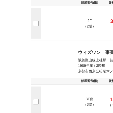
部屋番号(階)
賃
3
2F
（2階）
ウィズワン 事
阪急嵐山線上桂駅 徒
1989年築 / 3階建
京都市西京区松尾木
部屋番号(階)
賃
1
3F南
（3階）
(