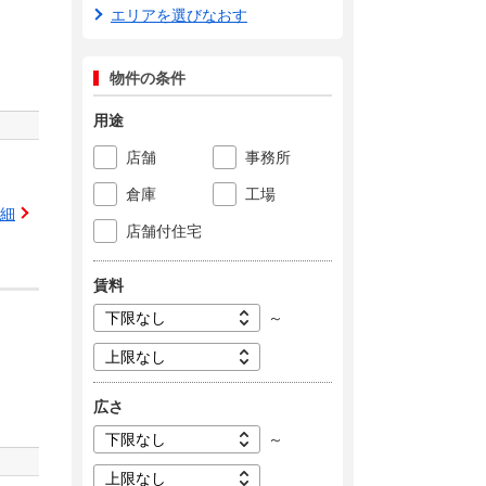
エリアを選びなおす
物件の条件
用途
店舗
事務所
倉庫
工場
細
店舗付住宅
賃料
～
広さ
～