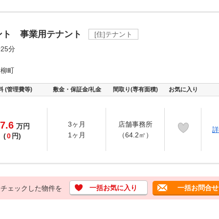
ント 事業用テナント
[住]テナント
25分
青柳町
料 (管理費等)
敷金・保証金/礼金
間取り(専有面積)
お気に入り
7.6
3ヶ月
店舗事務所
万
円
詳
1ヶ月
（64.2㎡）
(
0
円)
一括お気に入り
一括お問合せ
チェックした物件を