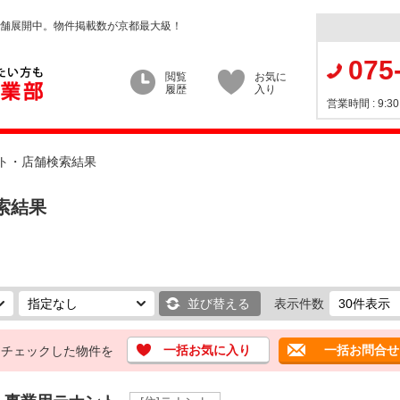
店舗展開中。物件掲載数が京都最大級！
075
閲覧
お気に
履歴
入り
営業時間 : 9:
ト・店舗検索結果
索結果
並び替える
表示件数
一括お気に入り
一括お問合せ
チェックした物件を