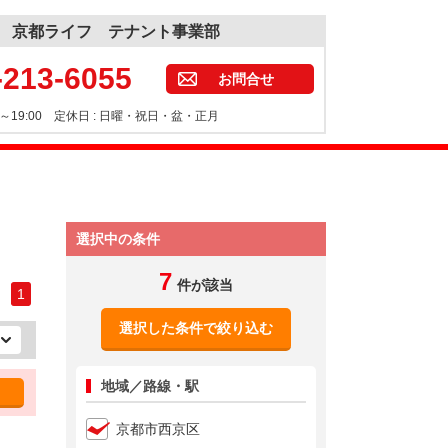
京都ライフ テナント事業部
-213-6055
お問合せ
30～19:00 定休日 : 日曜・祝日・盆・正月
選択中の条件
7
件が該当
1
選択した条件で絞り込む
地域／路線・駅
京都市西京区