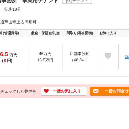
舗事務所 事業用テナント
[住]テナント
 徒歩18分
院通芦山寺上る田畑町
料 (管理費等)
敷金・保証金/礼金
間取り(専有面積)
お気に入り
6.5
45万円
店舗事務所
万
円
詳
16.5万円
（48.8㎡）
(
0
円)
一括お気に入り
一括お問合せ
チェックした物件を