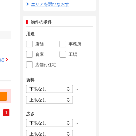
エリアを選びなおす
物件の条件
用途
店舗
事務所
倉庫
工場
細
店舗付住宅
賃料
～
1
広さ
～