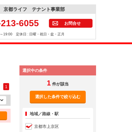
京都ライフ テナント事業部
-213-6055
お問合せ
30～19:00 定休日 : 日曜・祝日・盆・正月
選択中の条件
1
件が該当
1
選択した条件で絞り込む
地域／路線・駅
京都市上京区