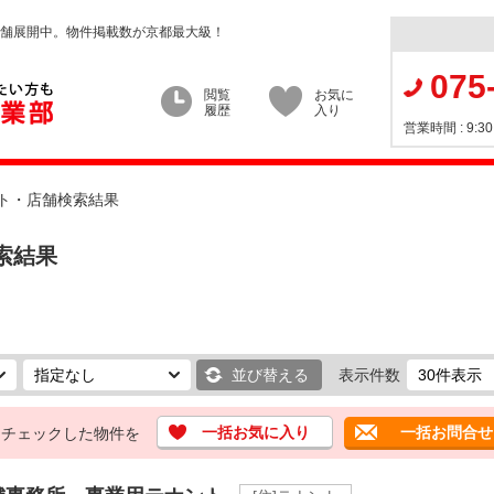
店舗展開中。物件掲載数が京都最大級！
075
閲覧
お気に
履歴
入り
営業時間 : 9:
ト・店舗検索結果
索結果
並び替える
表示件数
一括お気に入り
一括お問合せ
チェックした物件を