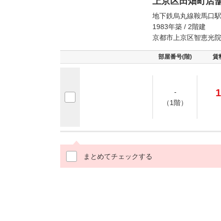
上京区田畑町店
地下鉄烏丸線鞍馬口駅
1983年築 / 2階建
京都市上京区智恵光
部屋番号(階)
賃
1
-
（1階）
まとめてチェックする