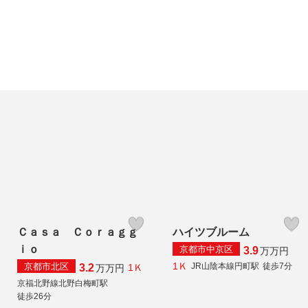
Ｃａｓａ Ｃｏｒａｇｇ
ハイツブルーム
ｉｏ
京都市中京区
3.9
万
万円
1Ｋ
京都市北区
JR山陰本線円町駅
徒歩7分
3.2
1Ｋ
万
万円
京福北野線北野白梅町駅
徒歩26分