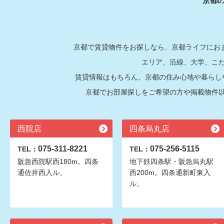
京都
京都で賃貸物件をお探しなら、京都ライフにおま
エリア、沿線、大学、こ
賃貸情報はもちろん、京都の住み心地や暮らし
京都でお部屋探しをご希望の方や掲載物件
西院店
四条烏丸店
075-311-8221
075-256-5115
TEL：
TEL：
阪急西院駅西180m。四条
地下鉄四条駅・阪急烏丸駅
通佐井西入ル。
西200m。四条通新町東入
ル。