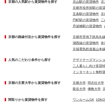
京都の人気駅から賃貸物件を探す
北山駅の賃貸物件
北
京都市役所前駅の賃
五条駅の賃貸物件
京
円町駅の賃貸物件
二
丹波橋駅の賃貸物件
京都の路線付近から賃貸物件を探す
京都市営地下鉄烏丸
湖西線の賃貸物件
奈
京福電気鉄道嵐山本
人気のこだわり条件から探す
デザイナーズマンシ
二人暮らし向け賃貸
インターネット無料
京都の主要大学から賃貸物件を探す
京都大学
同志社大学
龍谷大学
佛教大学
間取りから賃貸物件を探す
ワンルーム/1K
1DK/