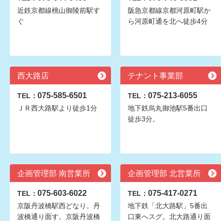
近鉄京都線桃山御陵前駅す
阪急京都線京都河原町駅か
ぐ
ら河原町通を北へ徒歩4分
西大路店
テナント事業部
075-585-6501
075-213-6055
TEL：
TEL：
ＪＲ西大路駅より徒歩1分
地下鉄烏丸御池駅5番出口
徒歩3分。
企画管理部 南営業所
企画管理部 北営業所
075-603-6022
075-417-0271
TEL：
TEL：
京阪丹波橋駅西どなり。丹
地下鉄「北大路駅」5番出
波橋通り面す。京阪丹波橋
口東へスグ。北大路通り面