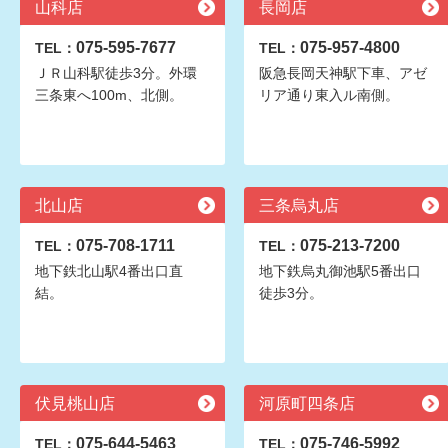
山科店
長岡店
075-595-7677
075-957-4800
TEL：
TEL：
ＪＲ山科駅徒歩3分。外環
阪急長岡天神駅下車、アゼ
三条東へ100m、北側。
リア通り東入ル南側。
北山店
三条烏丸店
075-708-1711
075-213-7200
TEL：
TEL：
地下鉄北山駅4番出口直
地下鉄烏丸御池駅5番出口
結。
徒歩3分。
伏見桃山店
河原町四条店
075-644-5463
075-746-5992
TEL：
TEL：