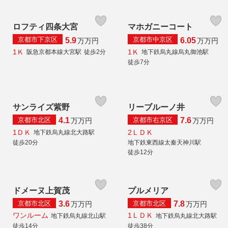
ロフティ四条大宮
マホガニーコート
京都市下京区
京都市中京区
5.9
6.05
万
万円
万
万円
1Ｋ
1Ｋ
阪急京都本線大宮駅
徒歩2分
地下鉄烏丸線烏丸御池駅
徒歩7分
サンライズ紫野
リーブルーノ井
京都市北区
京都市右京区
4.1
7.6
万
万円
万
万円
1ＤＫ
2ＬＤＫ
地下鉄烏丸線北大路駅
徒歩20分
地下鉄東西線太秦天神川駅
徒歩12分
ドメーヌ上賀茂
プルメリア
京都市北区
京都市北区
3.6
7.8
万
万円
万
万円
ワンルーム
1ＬＤＫ
地下鉄烏丸線北山駅
地下鉄烏丸線北大路駅
徒歩14分
徒歩38分