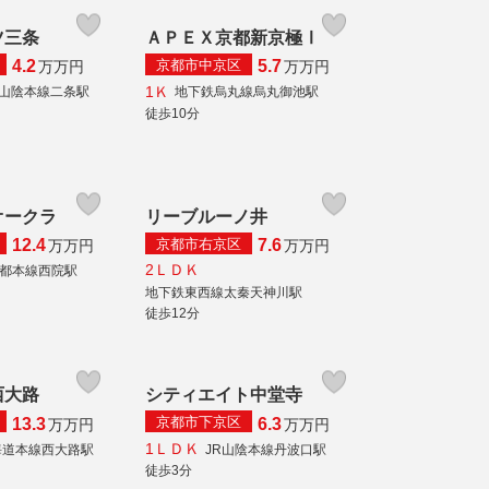
ツ三条
ＡＰＥＸ京都新京極Ⅰ
京都市中京区
4.2
5.7
万
万円
万
万円
1Ｋ
R山陰本線二条駅
地下鉄烏丸線烏丸御池駅
徒歩10分
オークラ
リーブルーノ井
京都市右京区
12.4
7.6
万
万円
万
万円
2ＬＤＫ
都本線西院駅
地下鉄東西線太秦天神川駅
徒歩12分
西大路
シティエイト中堂寺
京都市下京区
13.3
6.3
万
万円
万
万円
1ＬＤＫ
海道本線西大路駅
JR山陰本線丹波口駅
徒歩3分