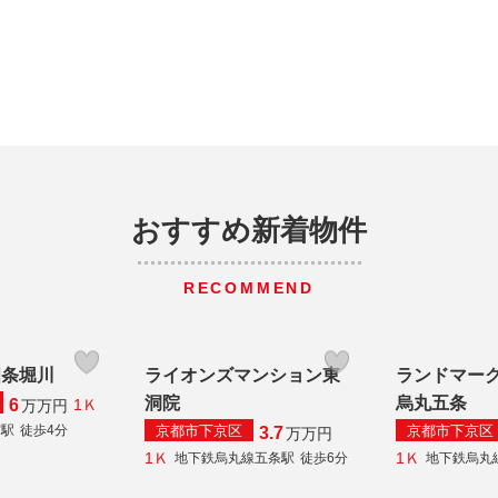
おすすめ新着物件
RECOMMEND
四条堀川
ライオンズマンション東
ランドマー
洞院
烏丸五条
6
1Ｋ
万
万円
京都市下京区
京都市下京区
宮駅
徒歩4分
3.7
万
万円
1Ｋ
1Ｋ
地下鉄烏丸線五条駅
徒歩6分
地下鉄烏丸