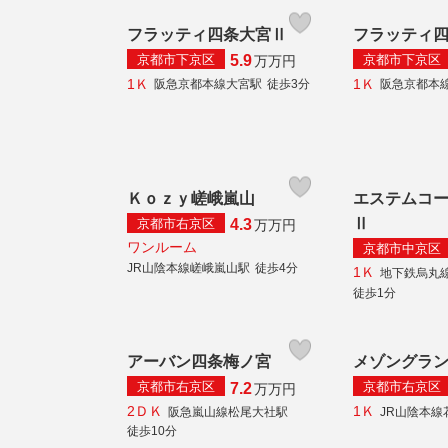
フラッティ四条大宮Ⅱ
フラッティ
京都市下京区
京都市下京区
5.9
万
万円
1Ｋ
1Ｋ
阪急京都本線大宮駅
徒歩3分
阪急京都本
Ｋｏｚｙ嵯峨嵐山
エステムコ
Ⅱ
京都市右京区
4.3
万
万円
ワンルーム
京都市中京区
JR山陰本線嵯峨嵐山駅
徒歩4分
1Ｋ
地下鉄烏丸
徒歩1分
アーバン四条梅ノ宮
メゾングラ
京都市右京区
京都市右京区
7.2
万
万円
2ＤＫ
1Ｋ
阪急嵐山線松尾大社駅
JR山陰本線
徒歩10分