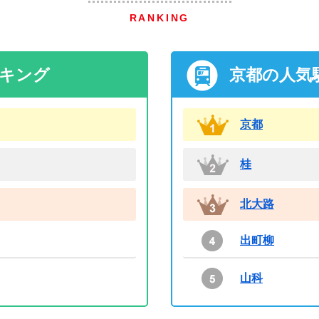
RANKING
ンキング
京都の人気
京都
桂
北大路
出町柳
山科