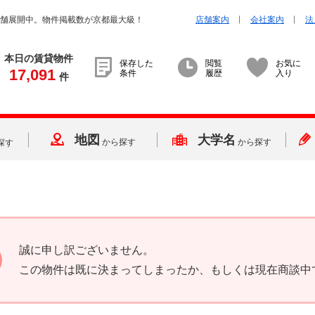
店舗展開中。物件掲載数が京都最大級！
店舗案内
会社案内
法
本日の賃貸物件
保存した
閲覧
お気に
17,091
条件
履歴
入り
件
地図
大学名
から探す
から探す
探す
誠に申し訳ございません。
この物件は既に決まってしまったか、もしくは現在商談中