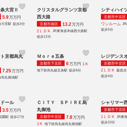
四条大宮Ⅱ
クリスタルグランツ京都
シティハイ
西大路
京都市中京区
5.9
万
万円
ワンルーム
京都市南区
線大宮駅
徒歩3分
J
13.2
万
万円
徒歩5分
2ＬＤＫ
JR東海道本線西大路駅
徒歩12分
ート京都烏丸
Ｍｏｒｅ五条
レジデンス
京都市下京区
京都市中京区
6
1Ｋ
万
万円
2ＬＤＫ
地下鉄烏丸線五条駅
徒歩9分
阪急京
7.25
万
万円
徒歩4分
線烏丸御池駅
ンドール
ＣＩＴＹ ＳＰＩＲＥ烏
シャリマー
丸御池
京都市下京区
3.5
万
万円
1ＬＤＫ
京都市中京区
花園駅
徒歩17分
JR東
7.8
万
万円
徒歩10分
1Ｋ
地下鉄烏丸線烏丸御池駅