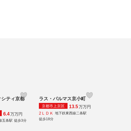
クシティ京都
ラス・パルマス京小町
京都市上京区
13.5
万
万円
2ＬＤＫ
地下鉄東西線二条駅
6.4
万
万円
徒歩18分
線五条駅
徒歩3分