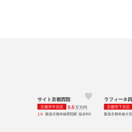
サイト京都西院
ラフィーネ
京都市中京区
京都市下京区
5.5
万
万円
1Ｋ
阪急京都本線西院駅
徒歩8分
阪急京都本線大