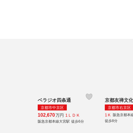
ベラジオ四条通
京都友禅文
京都市中京区
京都市右京区
1Ｋ
102,670
1ＬＤＫ
万円
阪急京都本
徒歩8分
阪急京都本線大宮駅
徒歩6分