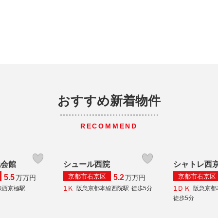
おすすめ新着物件
RECOMMEND
化会館
シュール西院
シャトレ西
京都市右京区
京都市右京区
5.5
5.2
万
万円
万
万円
1Ｋ
1ＤＫ
線西京極駅
阪急京都本線西院駅
徒歩5分
阪急京都
徒歩5分