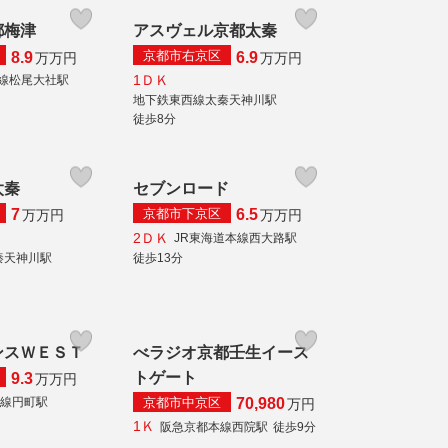
都梅津
アスヴェル京都太秦
京都市右京区
8.9
6.9
万
万円
万
万円
1ＤＫ
線松尾大社駅
地下鉄東西線太秦天神川駅
徒歩8分
太秦
セブンロード
京都市下京区
7
6.5
万
万円
万
万円
2ＤＫ
JR東海道本線西大路駅
秦天神川駅
徒歩13分
ンスＷＥＳＴ
べラジオ京都壬生イース
トゲート
9.3
万
万円
京都市中京区
本線円町駅
70,980
万円
1Ｋ
阪急京都本線西院駅
徒歩9分