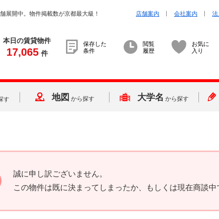
店舗展開中。物件掲載数が京都最大級！
店舗案内
会社案内
法
本日の賃貸物件
保存した
閲覧
お気に
17,065
条件
履歴
入り
件
地図
大学名
から探す
から探す
探す
誠に申し訳ございません。
この物件は既に決まってしまったか、もしくは現在商談中