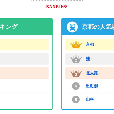
RANKING
ンキング
京都の人気
京都
桂
北大路
出町柳
山科