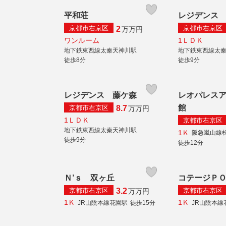
平和荘
レジデンス
京都市右京区
京都市右京区
2
万
万円
ワンルーム
1ＬＤＫ
地下鉄東西線太秦天神川駅
地下鉄東西線太
徒歩8分
徒歩9分
レジデンス 藤ケ森
レオパレス
館
京都市右京区
8.7
万
万円
1ＬＤＫ
京都市右京区
地下鉄東西線太秦天神川駅
1Ｋ
阪急嵐山線
徒歩9分
徒歩12分
Ｎ’ｓ 双ヶ丘
コテージＰ
京都市右京区
京都市右京区
3.2
万
万円
1Ｋ
1Ｋ
JR山陰本線花園駅
徒歩15分
JR山陰本線