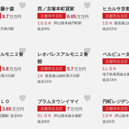
 藤ケ森
西ノ京塚本町貸家
ヒカルサ京
京都市中京区
京都市右京区
8.7
6.05
万
万円
万
万円
1ＳＤＫ
1ＤＫ
JR山陰本線円町駅
阪急嵐山
秦天神川駅
徒歩9分
徒歩22分
アルモニ２番
レオパレスアルモニ２番
ベルビュー
館
京都市右京区
1ＬＤＫ
京都市右京区
5.8
5.7
万
万円
万
万円
地下鉄東西線太
1Ｋ
松尾大社駅
阪急嵐山線松尾大社駅
徒歩14分
徒歩12分
ＯＬＯ
プラムタウンイマイ
円町レジデ
京都市右京区
京都市中京区
3.65
7
万
万円
万
万円
3ＬＤＫ
1ＤＫ
花園駅
徒歩9分
JR山陰本線太秦駅
JR山陰
徒歩8分
徒歩5分