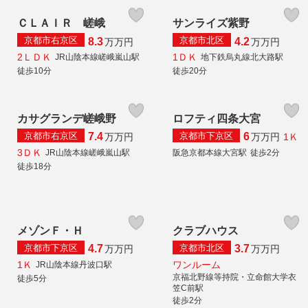
ＣＬＡＩＲ 嵯峨
サンライズ紫野
京都市右京区
京都市北区
8.3
4.2
万
万円
万
万円
2ＬＤＫ
1ＤＫ
JR山陰本線嵯峨嵐山駅
地下鉄烏丸線北大路駅
徒歩10分
徒歩20分
カサグランデ嵯峨野
ロフティ四条大宮
京都市右京区
京都市下京区
7.4
6
1Ｋ
万
万円
万
万円
3ＤＫ
JR山陰本線嵯峨嵐山駅
阪急京都本線大宮駅
徒歩2分
徒歩18分
メゾンＦ・Ｈ
クラブハウス
京都市下京区
京都市北区
4.7
3.7
万
万円
万
万円
1Ｋ
ワンルーム
JR山陰本線丹波口駅
京福北野線等持院・立命館大学衣
徒歩5分
笠C前駅
徒歩2分