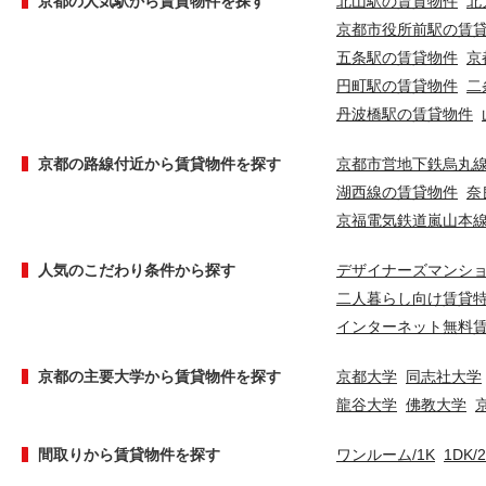
京都の人気駅から賃貸物件を探す
北山駅の賃貸物件
北
京都市役所前駅の賃
五条駅の賃貸物件
京
円町駅の賃貸物件
二
丹波橋駅の賃貸物件
京都の路線付近から賃貸物件を探す
京都市営地下鉄烏丸
湖西線の賃貸物件
奈
京福電気鉄道嵐山本
人気のこだわり条件から探す
デザイナーズマンシ
二人暮らし向け賃貸
インターネット無料
京都の主要大学から賃貸物件を探す
京都大学
同志社大学
龍谷大学
佛教大学
間取りから賃貸物件を探す
ワンルーム/1K
1DK/