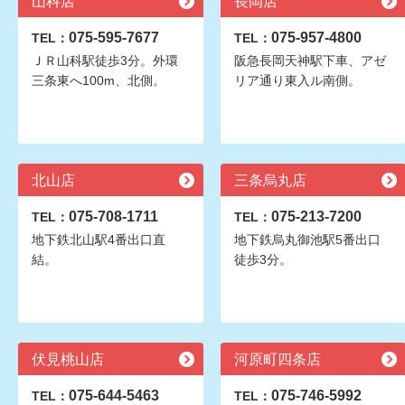
山科店
長岡店
075-595-7677
075-957-4800
TEL：
TEL：
ＪＲ山科駅徒歩3分。外環
阪急長岡天神駅下車、アゼ
三条東へ100m、北側。
リア通り東入ル南側。
北山店
三条烏丸店
075-708-1711
075-213-7200
TEL：
TEL：
地下鉄北山駅4番出口直
地下鉄烏丸御池駅5番出口
結。
徒歩3分。
伏見桃山店
河原町四条店
075-644-5463
075-746-5992
TEL：
TEL：