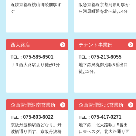
近鉄京都線桃山御陵前駅す
阪急京都線京都河原町駅か
ぐ
ら河原町通を北へ徒歩4分
西大路店
テナント事業部
075-585-6501
075-213-6055
TEL：
TEL：
ＪＲ西大路駅より徒歩1分
地下鉄烏丸御池駅5番出口
徒歩3分。
企画管理部 南営業所
企画管理部 北営業所
075-603-6022
075-417-0271
TEL：
TEL：
京阪丹波橋駅西どなり。丹
地下鉄「北大路駅」5番出
波橋通り面す。京阪丹波橋
口東へスグ。北大路通り面