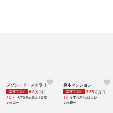
メゾン・ド・ステラⅡ
柊本マンション
京都市北区
京都市北区
6.8
3.55
万
万円
万
万円
2ＤＫ
1Ｋ
地下鉄烏丸線北大路駅
地下鉄烏丸線北山駅
徒歩13分
徒歩25分