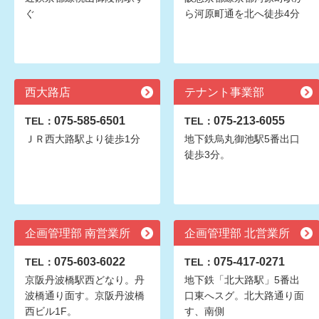
ぐ
ら河原町通を北へ徒歩4分
西大路店
テナント事業部
075-585-6501
075-213-6055
TEL：
TEL：
ＪＲ西大路駅より徒歩1分
地下鉄烏丸御池駅5番出口
徒歩3分。
企画管理部 南営業所
企画管理部 北営業所
075-603-6022
075-417-0271
TEL：
TEL：
京阪丹波橋駅西どなり。丹
地下鉄「北大路駅」5番出
波橋通り面す。京阪丹波橋
口東へスグ。北大路通り面
西ビル1F。
す、南側