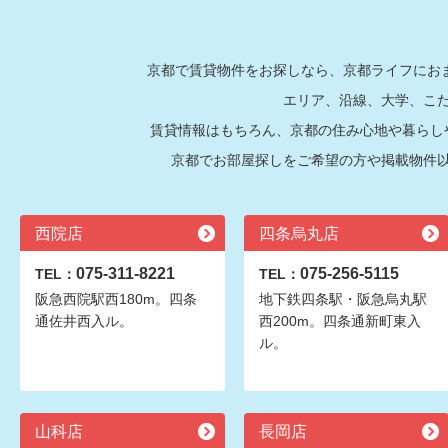
京都で賃貸物件をお探しなら、京都ライフにおま
エリア、沿線、大学、こ
賃貸情報はもちろん、京都の住み心地や暮らし
京都でお部屋探しをご希望の方や掲載物件
西院店
四条烏丸店
075-311-8221
075-256-5115
TEL：
TEL：
阪急西院駅西180m。四条
地下鉄四条駅・阪急烏丸駅
通佐井西入ル。
西200m。四条通新町東入
ル。
山科店
長岡店