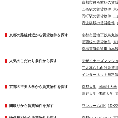
京都市役所前駅の賃
五条駅の賃貸物件
京
円町駅の賃貸物件
二
丹波橋駅の賃貸物件
京都の路線付近から賃貸物件を探す
京都市営地下鉄烏丸
湖西線の賃貸物件
奈
京福電気鉄道嵐山本
人気のこだわり条件から探す
デザイナーズマンシ
二人暮らし向け賃貸
インターネット無料
京都の主要大学から賃貸物件を探す
京都大学
同志社大学
龍谷大学
佛教大学
間取りから賃貸物件を探す
ワンルーム/1K
1DK/
物件種別から賃貸物件を探す
京都のマンション
京