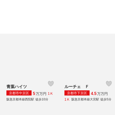
青葉ハイツ
ルーチェ Ｆ
京都市中京区
京都市下京区
5
4.5
1Ｋ
万
万円
万
万円
1Ｋ
阪急京都本線西院駅
徒歩10分
阪急京都本線大宮駅
徒歩5分