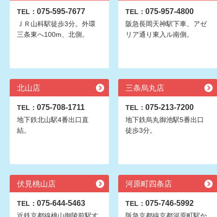
075-595-7677
075-957-4800
TEL：
TEL：
ＪＲ山科駅徒歩3分。外環
阪急長岡天神駅下車、アゼ
三条東へ100m、北側。
リア通り東入ル南側。
北山店
三条烏丸店
075-708-1711
075-213-7200
TEL：
TEL：
地下鉄北山駅4番出口直
地下鉄烏丸御池駅5番出口
結。
徒歩3分。
伏見桃山店
河原町四条店
075-644-5463
075-746-5992
TEL：
TEL：
近鉄京都線桃山御陵前駅す
阪急京都線京都河原町駅か