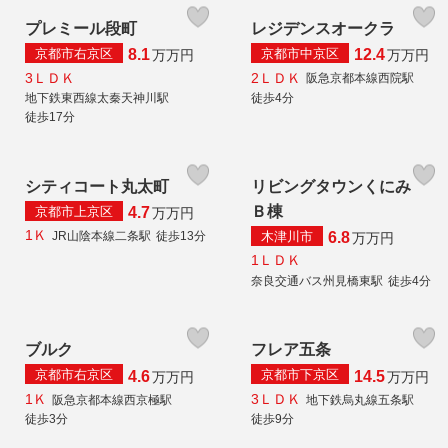
プレミール段町
レジデンスオークラ
京都市右京区
京都市中京区
8.1
12.4
万
万円
万
万円
3ＬＤＫ
2ＬＤＫ
阪急京都本線西院駅
地下鉄東西線太秦天神川駅
徒歩4分
徒歩17分
シティコート丸太町
リビングタウンくにみ
Ｂ棟
京都市上京区
4.7
万
万円
1Ｋ
木津川市
JR山陰本線二条駅
徒歩13分
6.8
万
万円
1ＬＤＫ
奈良交通バス州見橋東駅
徒歩4分
ブルク
フレア五条
京都市右京区
京都市下京区
4.6
14.5
万
万円
万
万円
1Ｋ
3ＬＤＫ
阪急京都本線西京極駅
地下鉄烏丸線五条駅
徒歩3分
徒歩9分