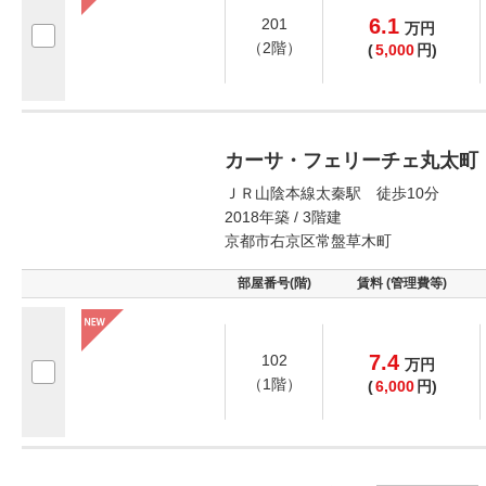
6.1
201
万
円
（2階）
(
5,000
円)
カーサ・フェリーチェ丸太町
ＪＲ山陰本線太秦駅 徒歩10分
2018年築 / 3階建
京都市右京区常盤草木町
部屋番号(階)
賃料 (管理費等)
7.4
102
万
円
（1階）
(
6,000
円)