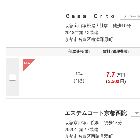
Ｃａｓａ Ｏｒｔｏ
アパー
阪急嵐山線松尾大社駅 徒歩10分
2019年築 / 3階建
京都市右京区梅津罧原町
部屋番号(階)
賃料 (管理費等)
7.7
104
万
円
（1階）
(
3,500
円)
エステムコート京都西院
マ
阪急京都線西院駅 徒歩15分
2020年築 / 7階建
京都市右京区西院月双町