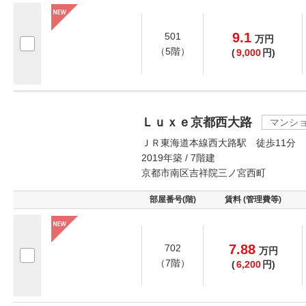
9.1
501
万
円
（5階）
(
9,000
円)
Ｌｕｘｅ京都西大路
マンシ
ＪＲ東海道本線西大路駅 徒歩11分
2019年築 / 7階建
京都市南区吉祥院三ノ宮西町
部屋番号(階)
賃料 (管理費等)
7.88
702
万
円
（7階）
(
6,200
円)