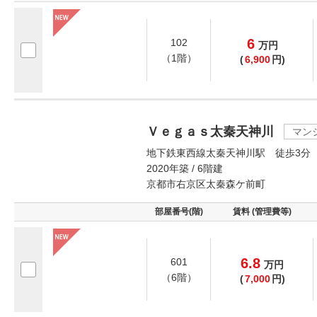
6
102
万
円
（1階）
(
6,900
円)
Ｖｅｇａｓ太秦天神川
マン
地下鉄東西線太秦天神川駅 徒歩3分
2020年築 / 6階建
京都市右京区太秦森ケ前町
部屋番号(階)
賃料 (管理費等)
6.8
601
万
円
（6階）
(
7,000
円)