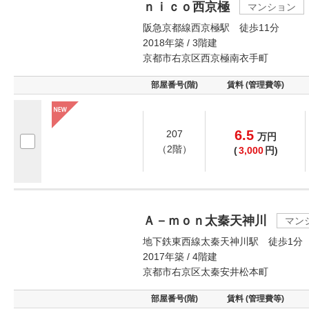
ｎｉｃｏ西京極
マンション
阪急京都線西京極駅 徒歩11分
2018年築 / 3階建
京都市右京区西京極南衣手町
部屋番号(階)
賃料 (管理費等)
6.5
207
万
円
（2階）
(
3,000
円)
Ａ－ｍｏｎ太秦天神川
マン
地下鉄東西線太秦天神川駅 徒歩1分
2017年築 / 4階建
京都市右京区太秦安井松本町
部屋番号(階)
賃料 (管理費等)