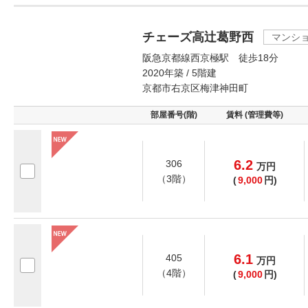
チェーズ高辻葛野西
マンシ
阪急京都線西京極駅 徒歩18分
2020年築 / 5階建
京都市右京区梅津神田町
部屋番号(階)
賃料 (管理費等)
6.2
306
万
円
（3階）
(
9,000
円)
6.1
405
万
円
（4階）
(
9,000
円)