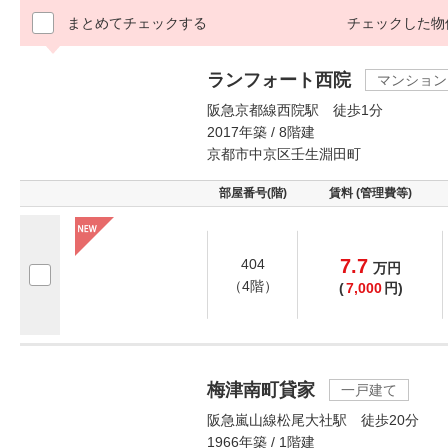
まとめてチェックする
チェックした物
ランフォート西院
マンション
阪急京都線西院駅 徒歩1分
2017年築 / 8階建
京都市中京区壬生淵田町
部屋番号(階)
賃料 (管理費等)
7.7
404
万
円
（4階）
(
7,000
円)
梅津南町貸家
一戸建て
阪急嵐山線松尾大社駅 徒歩20分
1966年築 / 1階建