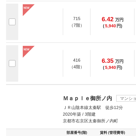
6.42
715
万
円
（7階）
(
5,940
円)
6.35
416
万
円
（4階）
(
5,940
円)
Ｍａｐｌｅ御所ノ内
マンシ
ＪＲ山陰本線太秦駅 徒歩12分
2020年築 / 3階建
京都市右京区太秦御所ノ内町
部屋番号(階)
賃料 (管理費等)