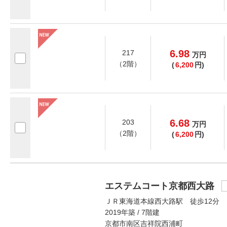
6.98
217
万
円
（2階）
(
6,200
円)
6.68
203
万
円
（2階）
(
6,200
円)
エステムコート京都西大路
ＪＲ東海道本線西大路駅 徒歩12分
2019年築 / 7階建
京都市南区吉祥院西浦町