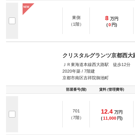
8
東側
万
円
（1階）
(
0
円)
クリスタルグランツ京都西大
ＪＲ東海道本線西大路駅 徒歩12分
2020年築 / 7階建
京都市南区吉祥院御池町
部屋番号(階)
賃料 (管理費等)
12.4
701
万
円
（7階）
(
11,000
円)