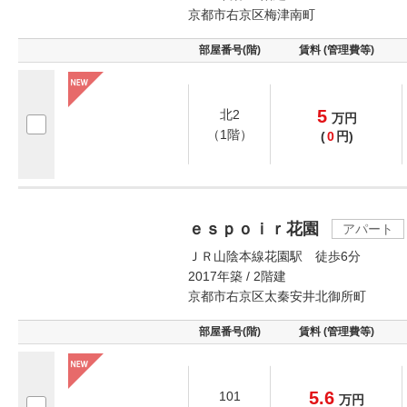
京都市右京区梅津南町
部屋番号(階)
賃料 (管理費等)
5
北2
万
円
（1階）
(
0
円)
ｅｓｐｏｉｒ花園
アパート
ＪＲ山陰本線花園駅 徒歩6分
2017年築 / 2階建
京都市右京区太秦安井北御所町
部屋番号(階)
賃料 (管理費等)
5.6
101
万
円