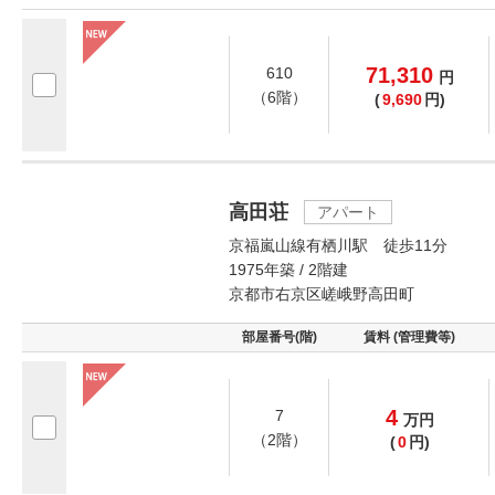
71,310
610
円
（6階）
(
9,690
円)
高田荘
アパート
京福嵐山線有栖川駅 徒歩11分
1975年築 / 2階建
京都市右京区嵯峨野高田町
部屋番号(階)
賃料 (管理費等)
4
7
万
円
（2階）
(
0
円)