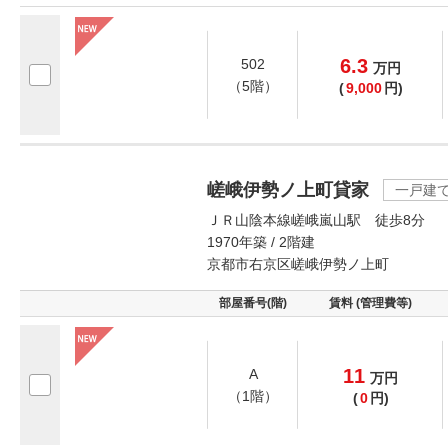
6.3
502
万
円
（5階）
(
9,000
円)
嵯峨伊勢ノ上町貸家
一戸建
ＪＲ山陰本線嵯峨嵐山駅 徒歩8分
1970年築 / 2階建
京都市右京区嵯峨伊勢ノ上町
部屋番号(階)
賃料 (管理費等)
11
A
万
円
（1階）
(
0
円)