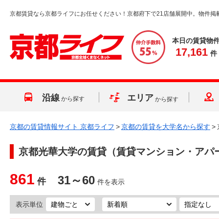
京都賃貸なら京都ライフにお任せください！京都府下で21店舗展開中。物件掲
本日の賃貸物
17,161
件
沿線
エリア
から探す
から探す
京都の賃貸情報サイト 京都ライフ
>
京都の賃貸を大学名から探す
>
京都光華大学
の賃貸（賃貸マンション・アパ
861
31～60
件
件を表示
表示単位