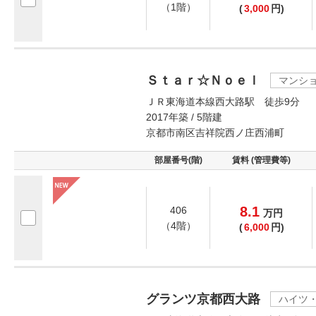
（1階）
(
3,000
円)
Ｓｔａｒ☆Ｎｏｅｌ
マンシ
ＪＲ東海道本線西大路駅 徒歩9分
2017年築 / 5階建
京都市南区吉祥院西ノ庄西浦町
部屋番号(階)
賃料 (管理費等)
8.1
406
万
円
（4階）
(
6,000
円)
グランツ京都西大路
ハイツ