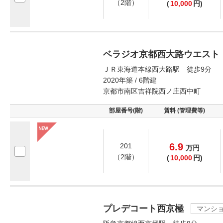
（2階）
(
10,000
円)
ベラジオ京都西大路ウエスト
ＪＲ東海道本線西大路駅 徒歩9分
2020年築 / 6階建
京都市南区吉祥院西ノ庄西中町
部屋番号(階)
賃料 (管理費等)
6.9
201
万
円
（2階）
(
10,000
円)
プレデコート西京極
マンシ