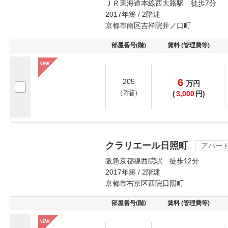
ＪＲ東海道本線西大路駅 徒歩7分
2017年築 / 2階建
京都市南区吉祥院井ノ口町
部屋番号(階)
賃料 (管理費等)
6
205
万
円
（2階）
(
3,000
円)
クラリエール日照町
アパー
阪急京都線西院駅 徒歩12分
2017年築 / 2階建
京都市右京区西院日照町
部屋番号(階)
賃料 (管理費等)