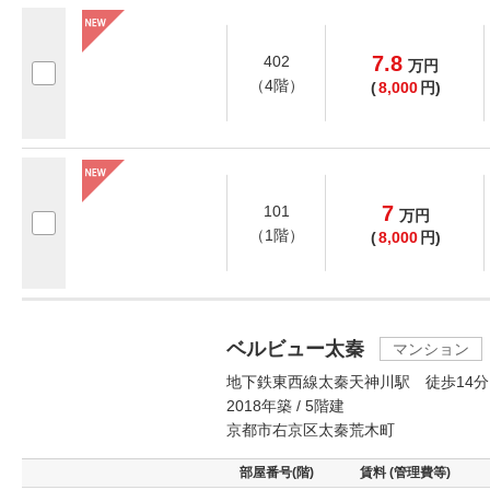
7.8
402
万
円
（4階）
(
8,000
円)
7
101
万
円
（1階）
(
8,000
円)
ベルビュー太秦
マンション
地下鉄東西線太秦天神川駅 徒歩14分
2018年築 / 5階建
京都市右京区太秦荒木町
部屋番号(階)
賃料 (管理費等)