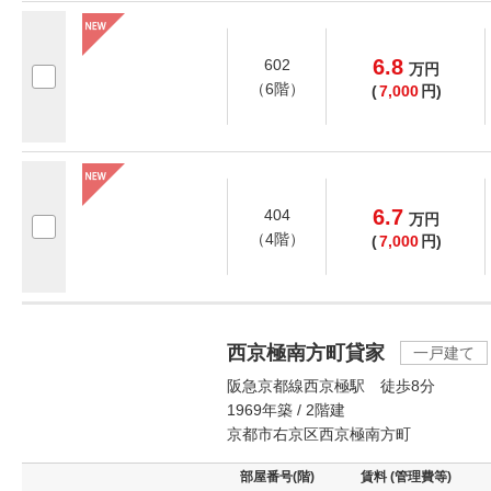
6.8
602
万
円
（6階）
(
7,000
円)
6.7
404
万
円
（4階）
(
7,000
円)
西京極南方町貸家
一戸建て
阪急京都線西京極駅 徒歩8分
1969年築 / 2階建
京都市右京区西京極南方町
部屋番号(階)
賃料 (管理費等)