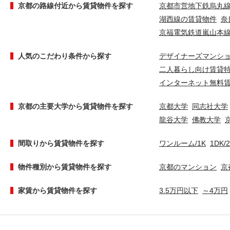
京都の路線付近から賃貸物件を探す
京都市営地下鉄烏丸
湖西線の賃貸物件
奈
京福電気鉄道嵐山本
人気のこだわり条件から探す
デザイナーズマンシ
二人暮らし向け賃貸
インターネット無料
京都の主要大学から賃貸物件を探す
京都大学
同志社大学
龍谷大学
佛教大学
間取りから賃貸物件を探す
ワンルーム/1K
1DK/
物件種別から賃貸物件を探す
京都のマンション
京
家賃から賃貸物件を探す
3.5万円以下
～4万円