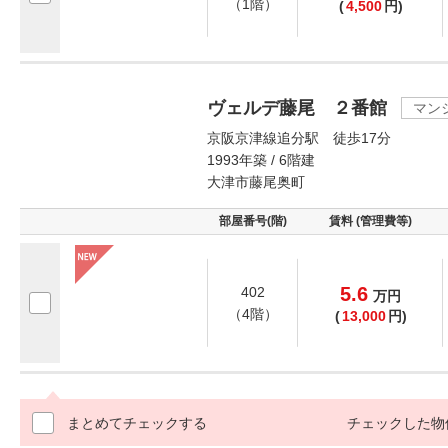
（1階）
(
4,500
円)
ヴェルデ藤尾 ２番館
マン
京阪京津線追分駅 徒歩17分
1993年築 / 6階建
大津市藤尾奥町
部屋番号(階)
賃料 (管理費等)
5.6
402
万
円
（4階）
(
13,000
円)
まとめてチェックする
チェックした物