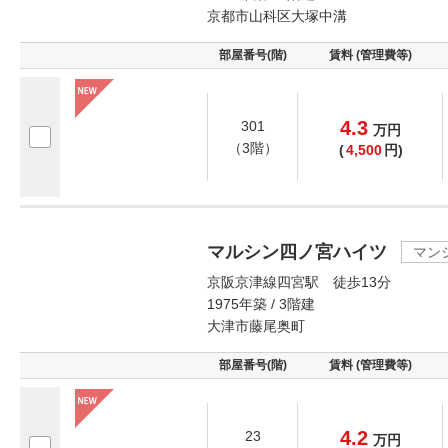
京都市山科区大塚中溝
部屋番号(階)
賃料 (管理費等)
4.3
301
万
円
（3階）
(
4,500
円)
マルシン四ノ宮ハイツ
マン
京阪京津線四宮駅 徒歩13分
1975年築 / 3階建
大津市藤尾奥町
部屋番号(階)
賃料 (管理費等)
4.2
23
万
円