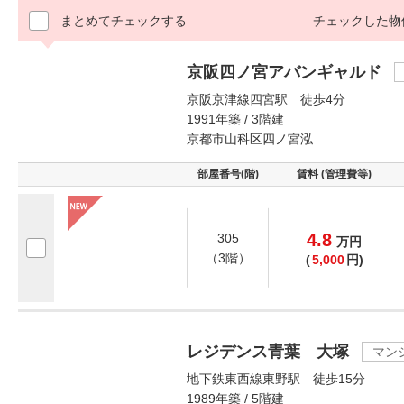
まとめてチェックする
チェックした物
京阪四ノ宮アバンギャルド
京阪京津線四宮駅 徒歩4分
1991年築 / 3階建
京都市山科区四ノ宮泓
部屋番号(階)
賃料 (管理費等)
4.8
305
万
円
（3階）
(
5,000
円)
レジデンス青葉 大塚
マン
地下鉄東西線東野駅 徒歩15分
1989年築 / 5階建