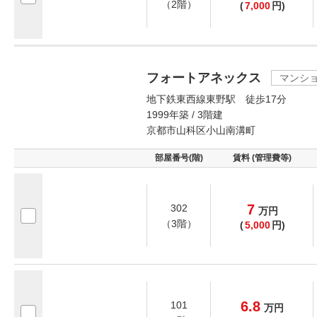
（2階）
(
7,000
円)
フォートアネックス
マンシ
地下鉄東西線東野駅 徒歩17分
1999年築 / 3階建
京都市山科区小山南溝町
部屋番号(階)
賃料 (管理費等)
7
302
万
円
（3階）
(
5,000
円)
6.8
101
万
円