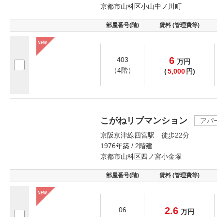
京都市山科区小山中ノ川町
部屋番号(階)
賃料 (管理費等)
6
403
万
円
（4階）
(
5,000
円)
こがねリブマンション
アパ
京阪京津線四宮駅 徒歩22分
1976年築 / 2階建
京都市山科区四ノ宮小金塚
部屋番号(階)
賃料 (管理費等)
2.6
06
万
円