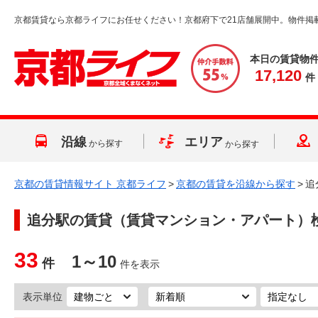
京都賃貸なら京都ライフにお任せください！京都府下で21店舗展開中。物件掲
本日の賃貸物
17,120
件
沿線
エリア
から探す
から探す
京都の賃貸情報サイト 京都ライフ
>
京都の賃貸を沿線から探す
>
追
追分駅
の賃貸（賃貸マンション・アパート）
33
1～10
件
件を表示
表示単位