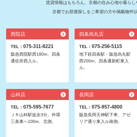
賃貸情報はもちろん、京都の住み心地や暮らし
京都でお部屋探しをご希望の方や掲載物件
西院店
四条烏丸店
075-311-8221
075-256-5115
TEL：
TEL：
阪急西院駅西180m。四条
地下鉄四条駅・阪急烏丸駅
通佐井西入ル。
西200m。四条通新町東入
ル。
山科店
長岡店
075-595-7677
075-957-4800
TEL：
TEL：
ＪＲ山科駅徒歩3分。外環
阪急長岡天神駅下車、アゼ
三条東へ100m、北側。
リア通り東入ル南側。