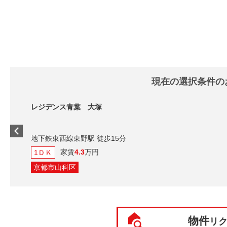
現在の選択条件の
レジデンス青葉 大塚
地下鉄東西線東野駅 徒歩15分
家賃
4.3
万円
1ＤＫ
京都市山科区
物件
リ