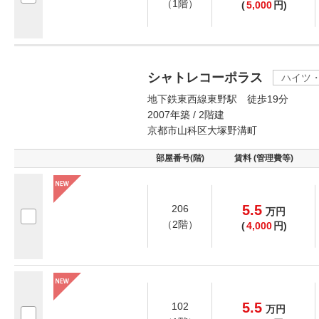
（1階）
(
5,000
円)
シャトレコーポラス
ハイツ
地下鉄東西線東野駅 徒歩19分
2007年築 / 2階建
京都市山科区大塚野溝町
部屋番号(階)
賃料 (管理費等)
5.5
206
万
円
（2階）
(
4,000
円)
5.5
102
万
円