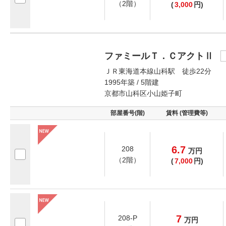
（2階）
(
3,000
円)
ファミールＴ．ＣアクトⅡ
ＪＲ東海道本線山科駅 徒歩22分
1995年築 / 5階建
京都市山科区小山姫子町
部屋番号(階)
賃料 (管理費等)
6.7
208
万
円
（2階）
(
7,000
円)
7
208-P
万
円