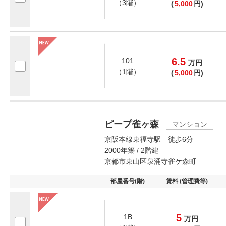
（3階）
(
5,000
円)
6.5
101
万
円
（1階）
(
5,000
円)
ピープ雀ヶ森
マンション
京阪本線東福寺駅 徒歩6分
2000年築 / 2階建
京都市東山区泉涌寺雀ケ森町
部屋番号(階)
賃料 (管理費等)
5
1B
万
円