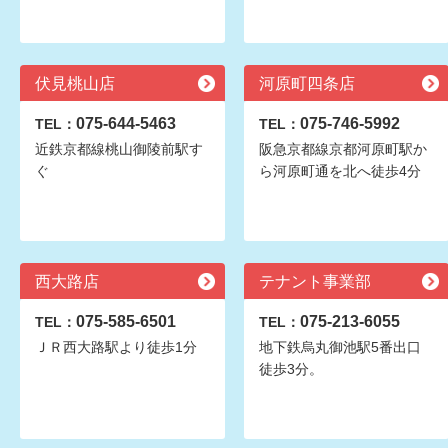
伏見桃山店
河原町四条店
075-644-5463
075-746-5992
TEL：
TEL：
近鉄京都線桃山御陵前駅す
阪急京都線京都河原町駅か
ぐ
ら河原町通を北へ徒歩4分
西大路店
テナント事業部
075-585-6501
075-213-6055
TEL：
TEL：
ＪＲ西大路駅より徒歩1分
地下鉄烏丸御池駅5番出口
徒歩3分。