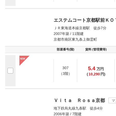
エステムコート京都駅前ＫＯ
ＪＲ東海道本線京都駅 徒歩7分
2007年築 / 11階建
京都市南区東九条上御霊町
部屋番号(階)
賃料 (管理費等)
5.4
307
万
円
（3階）
(
10,290
円)
Ｖｉｔａ Ｒｏｓａ京都
マ
地下鉄烏丸線九条駅 徒歩4分
2006年築 / 7階建