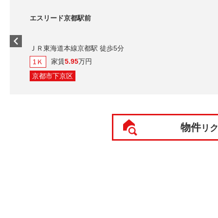
エスリード京都駅前
ＪＲ東海道本線京都駅 徒歩5分
家賃
5.95
万円
1Ｋ
京都市下京区
物件
リ