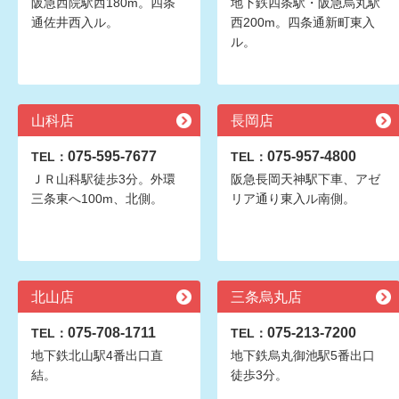
阪急西院駅西180m。四条
地下鉄四条駅・阪急烏丸駅
通佐井西入ル。
西200m。四条通新町東入
ル。
山科店
長岡店
075-595-7677
075-957-4800
TEL：
TEL：
ＪＲ山科駅徒歩3分。外環
阪急長岡天神駅下車、アゼ
三条東へ100m、北側。
リア通り東入ル南側。
北山店
三条烏丸店
075-708-1711
075-213-7200
TEL：
TEL：
地下鉄北山駅4番出口直
地下鉄烏丸御池駅5番出口
結。
徒歩3分。