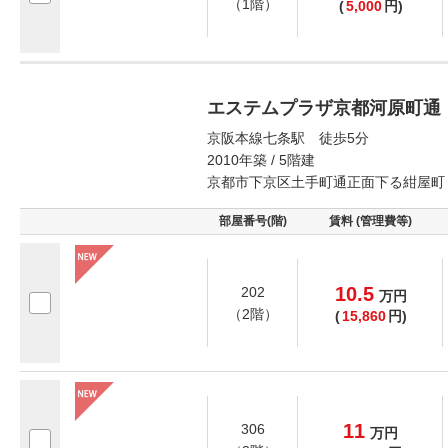
（1階）
(
5,000
円)
エステムプラザ京都河原町通
京阪本線七条駅 徒歩5分
2010年築 / 5階建
京都市下京区土手町通正面下る紺屋町
部屋番号(階)
賃料 (管理費等)
10.5
202
万
円
（2階）
(
15,860
円)
11
306
万
円