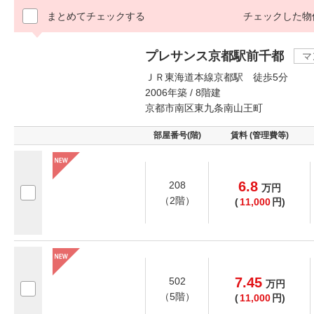
まとめてチェックする
チェックした物
プレサンス京都駅前千都
マ
ＪＲ東海道本線京都駅 徒歩5分
2006年築 / 8階建
京都市南区東九条南山王町
部屋番号(階)
賃料 (管理費等)
6.8
208
万
円
（2階）
(
11,000
円)
7.45
502
万
円
（5階）
(
11,000
円)