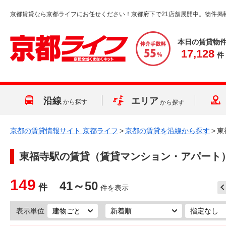
京都賃貸なら京都ライフにお任せください！京都府下で21店舗展開中。物件掲
本日の賃貸物
17,128
件
沿線
エリア
から探す
から探す
京都の賃貸情報サイト 京都ライフ
>
京都の賃貸を沿線から探す
>
東
東福寺駅
の賃貸（賃貸マンション・アパート
149
41～50
件
件を表示
表示単位