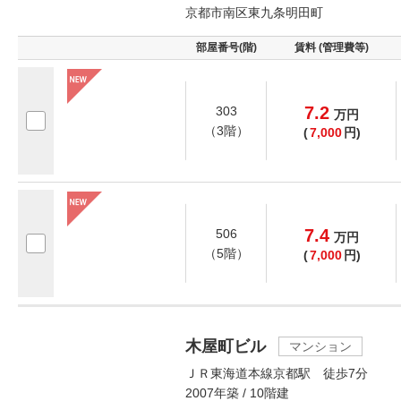
京都市南区東九条明田町
部屋番号(階)
賃料 (管理費等)
7.2
303
万
円
（3階）
(
7,000
円)
7.4
506
万
円
（5階）
(
7,000
円)
木屋町ビル
マンション
ＪＲ東海道本線京都駅 徒歩7分
2007年築 / 10階建