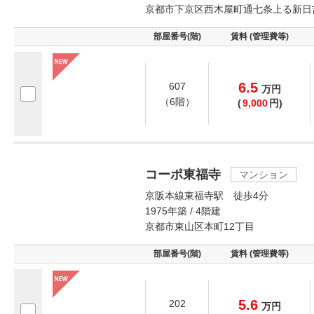
京都市下京区西木屋町通七条上る新日
部屋番号(階)
賃料 (管理費等)
6.5
607
万
円
（6階）
(
9,000
円)
コーポ東福寺
マンション
京阪本線東福寺駅 徒歩4分
1975年築 / 4階建
京都市東山区本町12丁目
部屋番号(階)
賃料 (管理費等)
5.6
202
万
円