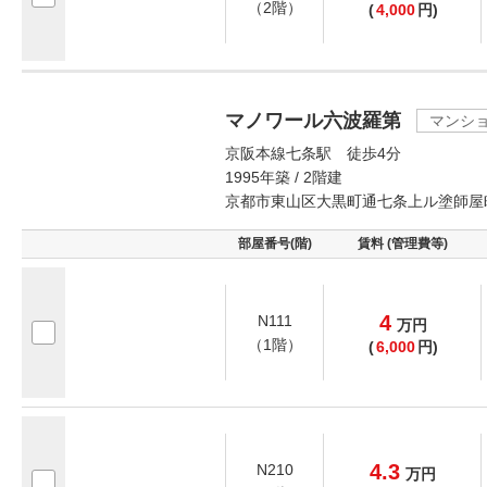
（2階）
(
4,000
円)
マノワール六波羅第
マンシ
京阪本線七条駅 徒歩4分
1995年築 / 2階建
京都市東山区大黒町通七条上ル塗師屋
部屋番号(階)
賃料 (管理費等)
4
N111
万
円
（1階）
(
6,000
円)
4.3
N210
万
円