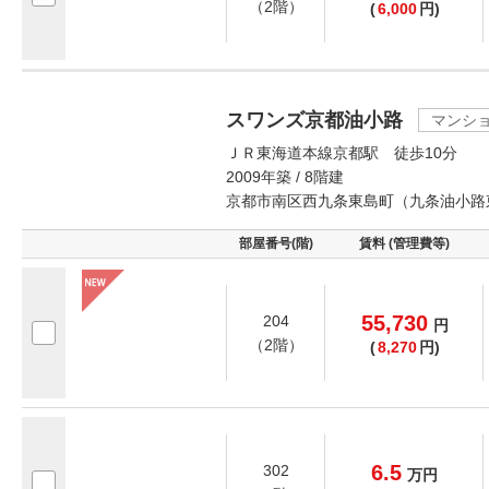
（2階）
(
6,000
円)
スワンズ京都油小路
マンシ
ＪＲ東海道本線京都駅 徒歩10分
2009年築 / 8階建
京都市南区西九条東島町（九条油小路
部屋番号(階)
賃料 (管理費等)
55,730
204
円
（2階）
(
8,270
円)
6.5
302
万
円