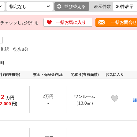
並び替える
表示件数
一括お気に入り
一括お問合せ
チェックした物件を
川駅 徒歩8分
雀町
料 (管理費等)
敷金・保証金/礼金
間取り(専有面積)
お気に入り
2
2万円
ワンルーム
万
円
詳
-
（13.0㎡）
2,000
円)