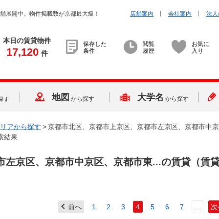
店舗展開中。物件掲載数が京都最大級！
店舗案内
会社案内
法人
本日の賃貸物件
保存した
閲覧
お気に
17,120
条件
履歴
入り
件
地図
大学名
から探す
から探す
探す
リアから探す
>
京都市北区、京都市上京区、京都市左京区、京都市中京
索結果
左京区、京都市中京区、京都市東...
の賃貸（賃
前へ
1
2
3
4
5
6
7
…
次