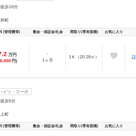
徒歩10分
ノ井町
料 (管理費等)
敷金・保証金/礼金
間取り(専有面積)
お気に入り
7.2
-
万
円
1Ｋ（20.28㎡）
詳
1ヶ月
6,000
円)
ハイツ・コーポ
徒歩5分
ノ上町
料 (管理費等)
敷金・保証金/礼金
間取り(専有面積)
お気に入り