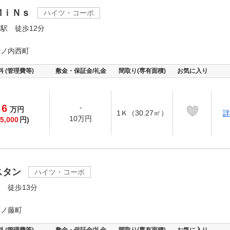
ＭｉＮｓ
ハイツ・コーポ
駅 徒歩12分
所ノ内西町
料 (管理費等)
敷金・保証金/礼金
間取り(専有面積)
お気に入り
6
-
万
円
1Ｋ（30.27㎡）
詳
10万円
5,000
円)
スタン
ハイツ・コーポ
 徒歩13分
西ノ藤町