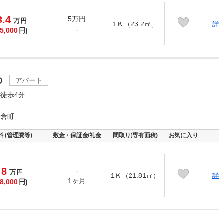
3.4
5万円
万
円
1Ｋ（23.2㎡）
詳
-
5,000
円)
の
アパート
徒歩4分
小倉町
料 (管理費等)
敷金・保証金/礼金
間取り(専有面積)
お気に入り
8
-
万
円
1Ｋ（21.81㎡）
詳
1ヶ月
8,000
円)