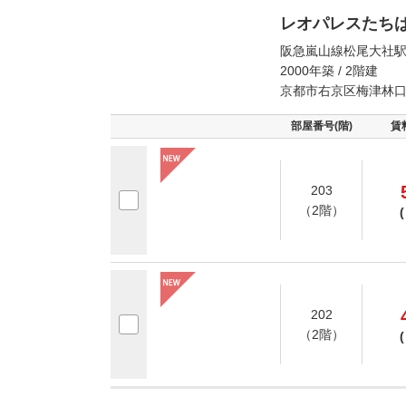
レオパレスたち
阪急嵐山線松尾大社駅
2000年築 / 2階建
京都市右京区梅津林
部屋番号(階)
賃
203
（2階）
(
202
（2階）
(