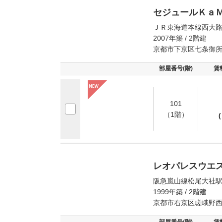
セジュールＫａ
ＪＲ東海道本線西大路
2007年築 / 2階建
京都市下京区七条御
部屋番号(階)
賃
101
（1階）
(
レオパレスウエ
阪急嵐山線松尾大社駅
1999年築 / 2階建
京都市右京区嵯峨野