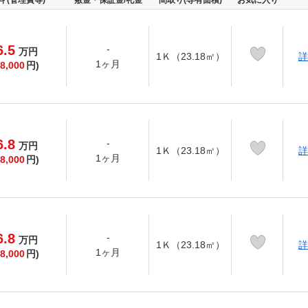
料 (管理費等)
敷金・保証金/礼金
間取り(専有面積)
お気に入り
6.5
-
万
円
1Ｋ（23.18㎡）
詳
1ヶ月
8,000
円)
6.8
-
万
円
1Ｋ（23.18㎡）
詳
1ヶ月
8,000
円)
6.8
-
万
円
1Ｋ（23.18㎡）
詳
1ヶ月
8,000
円)