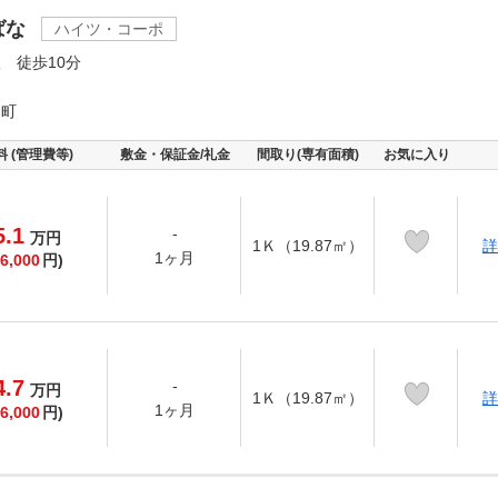
ばな
ハイツ・コーポ
 徒歩10分
口町
料 (管理費等)
敷金・保証金/礼金
間取り(専有面積)
お気に入り
5.1
-
万
円
1Ｋ（19.87㎡）
詳
1ヶ月
6,000
円)
4.7
-
万
円
1Ｋ（19.87㎡）
詳
1ヶ月
6,000
円)