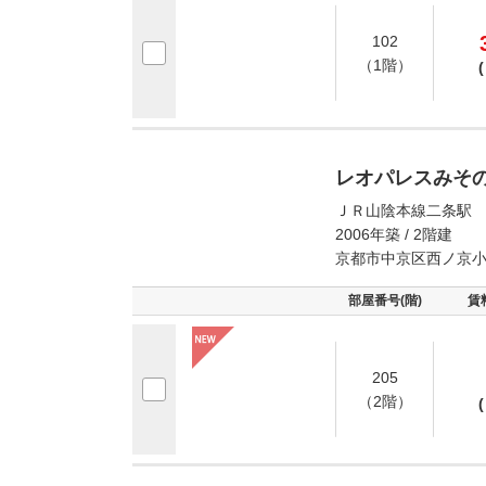
102
（1階）
(
レオパレスみそ
ＪＲ山陰本線二条駅 
2006年築 / 2階建
京都市中京区西ノ京
部屋番号(階)
賃
205
（2階）
(