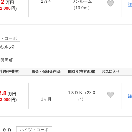
2
2万円
ワンルーム
万
円
詳
-
（13.0㎡）
2,000
円)
ツ・コーポ
徒歩6分
御輿岡町
料 (管理費等)
敷金・保証金/礼金
間取り(専有面積)
お気に入り
2.8
-
1ＳＤＫ（23.0
万
円
詳
1ヶ月
㎡）
3,000
円)
ｅｅｎ
ハイツ・コーポ