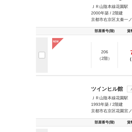
ＪＲ山陰本線花園駅 
2000年築 / 2階建
京都市右京区太秦一
部屋番号(階)
賃
206
（2階）
(
ツインヒル館
ＪＲ山陰本線花園駅 
1993年築 / 2階建
京都市右京区花園宮
部屋番号(階)
賃