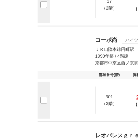
17
（2階）
(
コーポ尚
ハイ
ＪＲ山陰本線円町駅 
1990年築 / 4階建
京都市中京区西ノ京
部屋番号(階)
賃
301
（3階）
(
レオパレスｇｒ