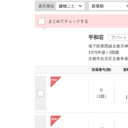
表示単位
まとめてチェックする
平和荘
アパート
地下鉄東西線太秦天神
1975年築 / 2階建
京都市右京区太秦朱
部屋番号(階)
賃
6
（1階）
(