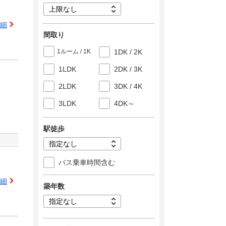
細
間取り
1ルーム / 1K
1DK / 2K
1LDK
2DK / 3K
2LDK
3DK / 4K
3LDK
4DK～
駅徒歩
バス乗車時間含む
細
築年数