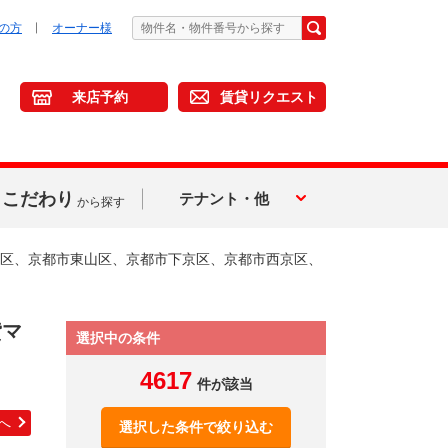
の方
オーナー様
来店予約
賃貸リクエスト
こだわり
テナント・他
から探す
区、京都市東山区、京都市下京区、京都市西京区、
貸マ
選択中の条件
4617
件が該当
へ
選択した条件で絞り込む