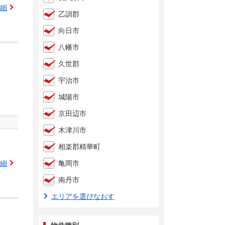
細
乙訓郡
向日市
八幡市
久世郡
宇治市
城陽市
京田辺市
木津川市
相楽郡精華町
亀岡市
細
南丹市
エリアを選びなおす