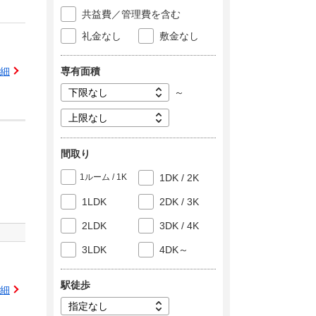
共益費／管理費を含む
礼金なし
敷金なし
専有面積
細
～
間取り
1ルーム / 1K
1DK / 2K
1LDK
2DK / 3K
2LDK
3DK / 4K
3LDK
4DK～
駅徒歩
細