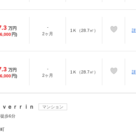
7.3
-
万
円
1Ｋ（28.7㎡）
詳
2ヶ月
6,000
円)
7.3
-
万
円
1Ｋ（28.7㎡）
詳
2ヶ月
6,000
円)
ｉｖｅｒｒｉｎ
マンション
徒歩6分
藪町