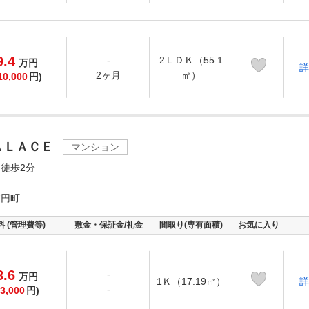
9.4
-
2ＬＤＫ（55.1
万
円
詳
2ヶ月
㎡）
10,000
円)
ＡＬＡＣＥ
マンション
徒歩2分
南円町
料 (管理費等)
敷金・保証金/礼金
間取り(専有面積)
お気に入り
3.6
-
万
円
1Ｋ（17.19㎡）
詳
-
3,000
円)