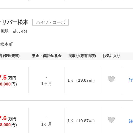
ーリバー松本
ハイツ・コーポ
川駅 徒歩4分
井松本町
料 (管理費等)
敷金・保証金/礼金
間取り(専有面積)
お気に入り
7.5
-
万
円
1Ｋ（19.87㎡）
詳
1ヶ月
8,000
円)
7.6
-
万
円
1Ｋ（19.87㎡）
詳
1ヶ月
8,000
円)