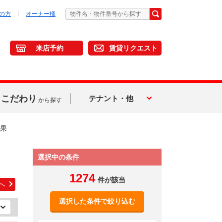
の方
オーナー様
来店予約
賃貸リクエスト
こだわり
テナント・他
から探す
果
選択中の条件
1274
件が該当
へ
選択した条件で絞り込む