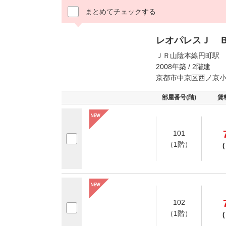
まとめてチェックする
レオパレスＪ 
ＪＲ山陰本線円町駅 
2008年築 / 2階建
京都市中京区西ノ京
部屋番号(階)
賃
101
（1階）
(
102
（1階）
(