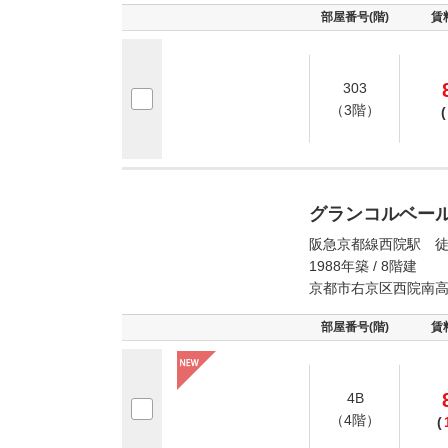
部屋番号(階)
賃
303
（3階）
(
グランコルベー
阪急京都線西院駅 徒
1988年築 / 8階建
京都市右京区西院南
部屋番号(階)
賃
4B
（4階）
(