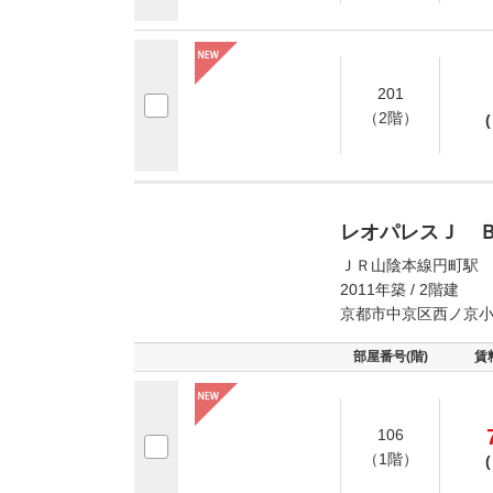
201
（2階）
(
レオパレスＪ 
ＪＲ山陰本線円町駅 
2011年築 / 2階建
京都市中京区西ノ京
部屋番号(階)
賃
106
（1階）
(