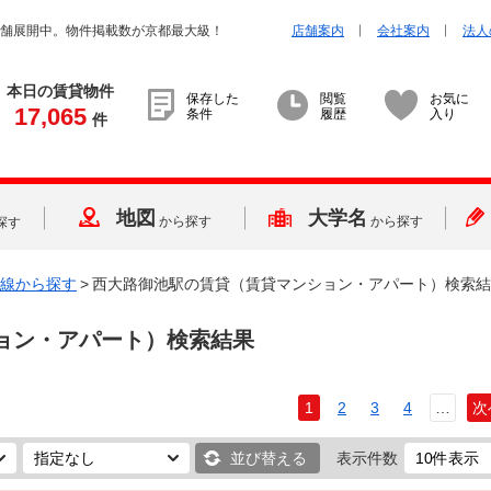
店舗展開中。物件掲載数が京都最大級！
店舗案内
会社案内
法人
本日の賃貸物件
保存した
閲覧
お気に
17,065
条件
履歴
入り
件
地図
大学名
から探す
から探す
探す
線から探す
>
西大路御池駅の賃貸（賃貸マンション・アパート）検索結
ョン・アパート）検索結果
1
2
3
4
…
次
並び替える
表示件数