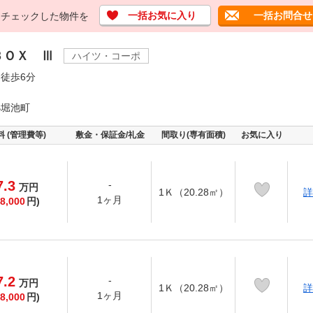
一括お気に入り
一括お問合せ
チェックした物件を
ＢＯＸ Ⅲ
ハイツ・コーポ
徒歩6分
小堀池町
料 (管理費等)
敷金・保証金/礼金
間取り(専有面積)
お気に入り
7.3
-
万
円
1Ｋ（20.28㎡）
詳
1ヶ月
8,000
円)
7.2
-
万
円
1Ｋ（20.28㎡）
詳
1ヶ月
8,000
円)