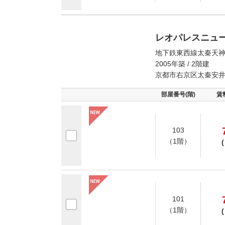
レオパレスニュ
地下鉄東西線太秦天神
2005年築 / 2階建
京都市右京区太秦安
部屋番号(階)
賃
103
（1階）
(
101
（1階）
(