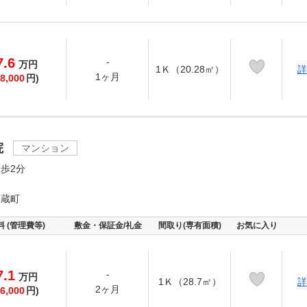
7.6
-
万
円
1Ｋ（20.28㎡）
詳
1ヶ月
8,000
円)
院
マンション
歩2分
三蔵町
料 (管理費等)
敷金・保証金/礼金
間取り(専有面積)
お気に入り
7.1
-
万
円
1Ｋ（28.7㎡）
詳
2ヶ月
6,000
円)