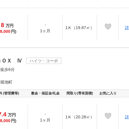
8
-
万
円
1Ｋ（19.87㎡）
詳
1ヶ月
8,000
円)
ＢＯＸ Ⅳ
ハイツ・コーポ
徒歩6分
小堀池町
料 (管理費等)
敷金・保証金/礼金
間取り(専有面積)
お気に入り
7.4
-
万
円
1Ｋ（20.28㎡）
詳
1ヶ月
8,000
円)