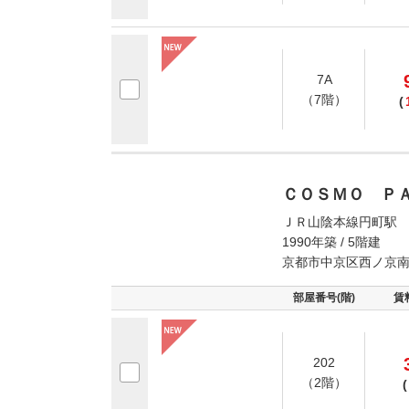
7A
（7階）
(
ＣＯＳＭＯ Ｐ
ＪＲ山陰本線円町駅 
1990年築 / 5階建
京都市中京区西ノ京
部屋番号(階)
賃
202
（2階）
(