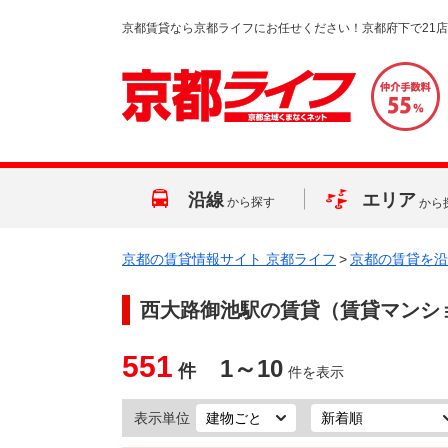
京都賃貸なら京都ライフにお任せください！京都府下で21
沿線
エリア
から探す
から
京都の賃貸情報サイト 京都ライフ
>
京都の賃貸を沿
西大路御池駅
の賃貸（賃貸マンシ
551
1～10
件
件を表示
表示単位