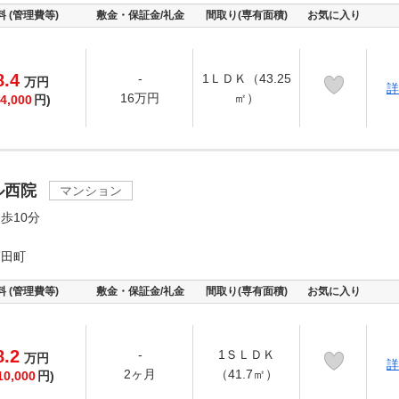
料 (管理費等)
敷金・保証金/礼金
間取り(専有面積)
お気に入り
8.4
-
1ＬＤＫ（43.25
万
円
詳
16万円
㎡）
4,000
円)
ル西院
マンション
歩10分
高田町
料 (管理費等)
敷金・保証金/礼金
間取り(専有面積)
お気に入り
8.2
-
1ＳＬＤＫ
万
円
詳
2ヶ月
（41.7㎡）
10,000
円)