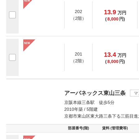
13.9
202
万
円
（2階）
(
8,000
円)
13.4
201
万
円
（2階）
(
8,000
円)
アーバネックス東山三条
マ
京阪本線三条駅 徒歩5分
2010年築 / 5階建
京都市東山区東大路三条下る三筋目進
部屋番号(階)
賃料 (管理費等)