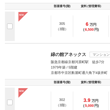
部屋番号(階)
賃料 (管理費等)
6
305
万
円
（3階）
(
6,500
円)
緑の館アネックス
マンション
阪急京都線京都河原町駅 徒歩7分
1979年築 / 5階建
京都市中京区麩屋町通六角下ﾙ坂井町
部屋番号(階)
賃料 (管理費等)
3.9
302
万
円
（3階）
(
5,000
円)