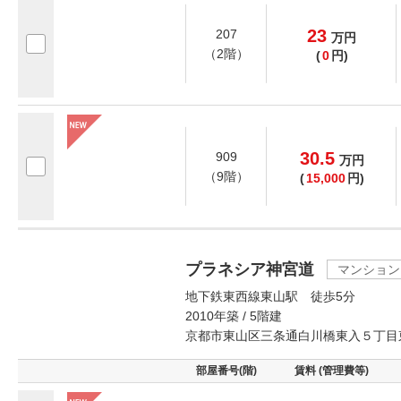
23
207
万
円
（2階）
(
0
円)
30.5
909
万
円
（9階）
(
15,000
円)
プラネシア神宮道
マンション
地下鉄東西線東山駅 徒歩5分
2010年築 / 5階建
京都市東山区三条通白川橋東入５丁目
部屋番号(階)
賃料 (管理費等)