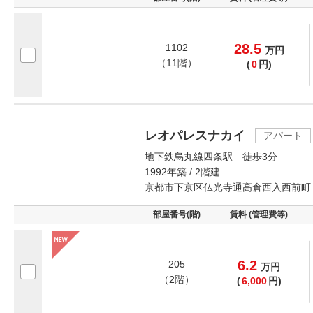
28.5
1102
万
円
（11階）
(
0
円)
レオパレスナカイ
アパート
地下鉄烏丸線四条駅 徒歩3分
1992年築 / 2階建
京都市下京区仏光寺通高倉西入西前町
部屋番号(階)
賃料 (管理費等)
6.2
205
万
円
（2階）
(
6,000
円)