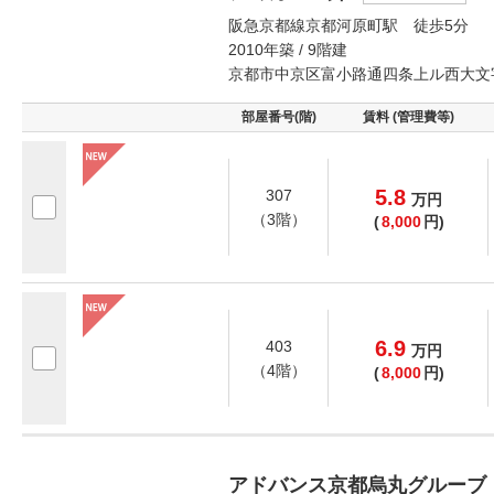
阪急京都線京都河原町駅 徒歩5分
2010年築 / 9階建
京都市中京区富小路通四条上ル西大文
部屋番号(階)
賃料 (管理費等)
5.8
307
万
円
（3階）
(
8,000
円)
6.9
403
万
円
（4階）
(
8,000
円)
アドバンス京都烏丸グルーブ