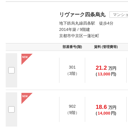
リヴァーク四条烏丸
マンシ
地下鉄烏丸線四条駅 徒歩4分
2014年築 / 9階建
京都市中京区一蓮社町
部屋番号(階)
賃料 (管理費等)
21.2
301
万
円
（3階）
(
13,000
円)
18.6
902
万
円
（9階）
(
14,000
円)