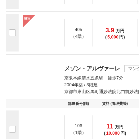
3.9
405
万
円
（4階）
(
5,000
円)
メゾン・アルヴァーレ
マン
京阪本線清水五条駅 徒歩7分
2004年築 / 3階建
京都市東山区馬町通妙法院北門前妙法
部屋番号(階)
賃料 (管理費等)
11
106
万
円
（1階）
(
10,000
円)