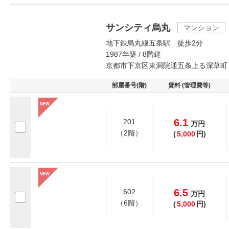
サンシティ烏丸
マンション
地下鉄烏丸線五条駅 徒歩2分
1987年築 / 8階建
京都市下京区東洞院通五条上る深草町
部屋番号(階)
賃料 (管理費等)
6.1
201
万
円
（2階）
(
5,000
円)
6.5
602
万
円
（6階）
(
5,000
円)