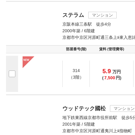
ステラム
マンション
京阪本線三条駅 徒歩4分
2000年築 / 6階建
京都市中京区河原町通三条上ﾙ東入恵
部屋番号(階)
賃料 (管理費等)
5.9
314
万
円
（3階）
(
7,500
円)
ウッドテック國松
マンション
地下鉄東西線京都市役所前駅 徒歩5
2001年築 / 5階建
京都市中京区河原町通夷川上ﾙ指物町