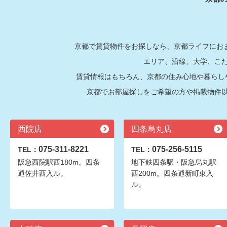
京都で賃貸物件をお探しなら、京都ライフにおま
エリア、沿線、大学、こ
賃貸情報はもちろん、京都の住み心地や暮らし
京都でお部屋探しをご希望の方や掲載物件
西院店
四条烏丸店
075-311-8221
075-256-5115
TEL：
TEL：
阪急西院駅西180m。四条
地下鉄四条駅・阪急烏丸駅
通佐井西入ル。
西200m。四条通新町東入
ル。