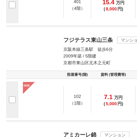
15.4
401
万
円
（4階）
(
8,000
円)
フジテラス東山三条
マンシ
京阪本線三条駅 徒歩6分
2009年築 / 5階建
京都市東山区北木之元町
部屋番号(階)
賃料 (管理費等)
7.1
102
万
円
（1階）
(
5,000
円)
アミカーレ錦
マンション