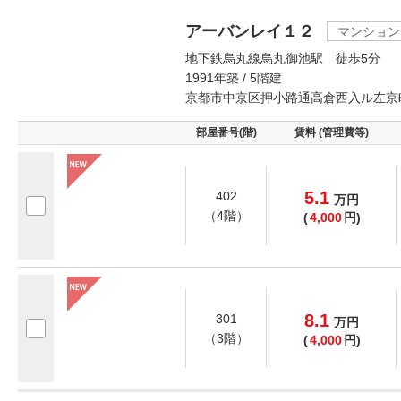
アーバンレイ１２
マンション
地下鉄烏丸線烏丸御池駅 徒歩5分
1991年築 / 5階建
京都市中京区押小路通高倉西入ル左京
部屋番号(階)
賃料 (管理費等)
5.1
402
万
円
（4階）
(
4,000
円)
8.1
301
万
円
（3階）
(
4,000
円)