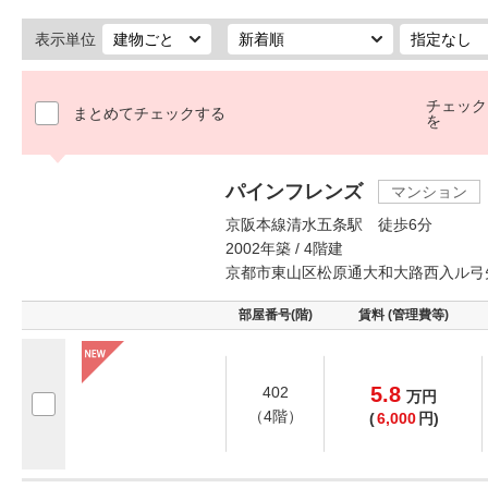
表示単位
チェック
まとめてチェックする
を
パインフレンズ
マンション
京阪本線清水五条駅 徒歩6分
2002年築 / 4階建
京都市東山区松原通大和大路西入ル弓
部屋番号(階)
賃料 (管理費等)
5.8
402
万
円
（4階）
(
6,000
円)