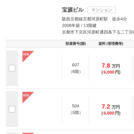
宝源ビル
マンション
阪急京都線京都河原町駅 徒歩4分
2008年築 / 13階建
京都市下京区河原町通四条下る二丁目
部屋番号(階)
賃料 (管理費等)
7.8
607
万
円
（6階）
(
6,000
円)
7.2
504
万
円
（5階）
(
6,000
円)