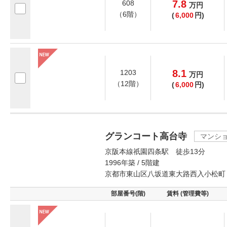
7.8
608
万
円
（6階）
(
6,000
円)
8.1
1203
万
円
（12階）
(
6,000
円)
グランコート高台寺
マンシ
京阪本線祇園四条駅 徒歩13分
1996年築 / 5階建
京都市東山区八坂道東大路西入小松町
部屋番号(階)
賃料 (管理費等)