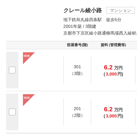
クレール綾小路
マンション
地下鉄烏丸線四条駅 徒歩5分
2001年築 / 3階建
京都市下京区綾小路通柳馬場西入綾材
部屋番号(階)
賃料 (管理費等)
6.2
301
万
円
（3階）
(
3,000
円)
6.2
201
万
円
（2階）
(
3,000
円)