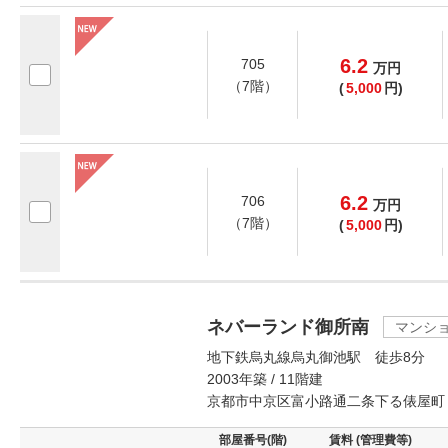
6.2
705
万
円
（7階）
(
5,000
円)
6.2
706
万
円
（7階）
(
5,000
円)
ネバーランド御所南
マンシ
地下鉄烏丸線烏丸御池駅 徒歩8分
2003年築 / 11階建
京都市中京区富小路通二条下る俵屋町
部屋番号(階)
賃料 (管理費等)