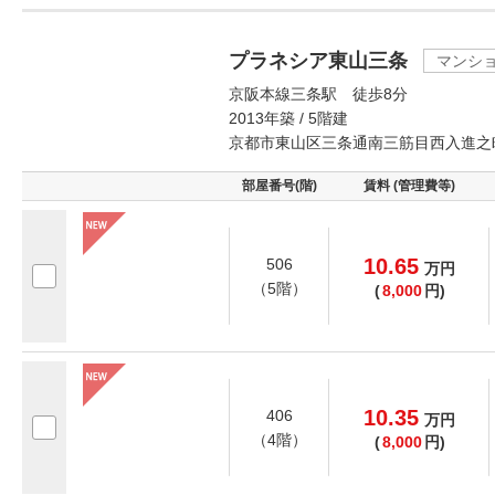
プラネシア東山三条
マンシ
京阪本線三条駅 徒歩8分
2013年築 / 5階建
京都市東山区三条通南三筋目西入進之
部屋番号(階)
賃料 (管理費等)
10.65
506
万
円
（5階）
(
8,000
円)
10.35
406
万
円
（4階）
(
8,000
円)