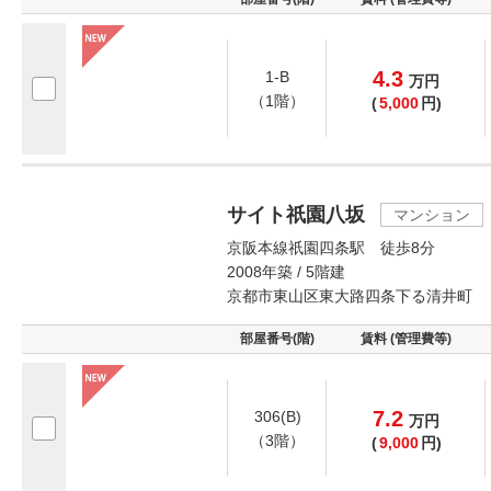
4.3
1-B
万
円
（1階）
(
5,000
円)
サイト祇園八坂
マンション
京阪本線祇園四条駅 徒歩8分
2008年築 / 5階建
京都市東山区東大路四条下る清井町
部屋番号(階)
賃料 (管理費等)
7.2
306(B)
万
円
（3階）
(
9,000
円)