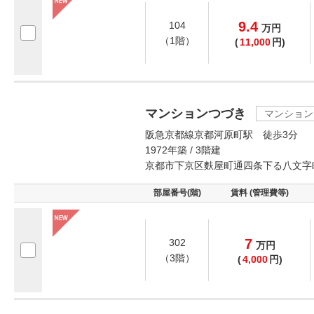
9.4
104
万
円
（1階）
(
11,000
円)
マンションつづき
マンション
阪急京都線京都河原町駅 徒歩3分
1972年築 / 3階建
京都市下京区麩屋町通四条下る八文字
部屋番号(階)
賃料 (管理費等)
7
302
万
円
（3階）
(
4,000
円)