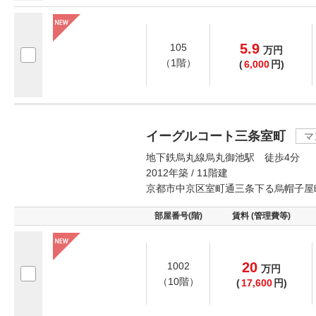
5.9
105
万
円
（1階）
(
6,000
円)
イーグルコート三条室町
マ
地下鉄烏丸線烏丸御池駅 徒歩4分
2012年築 / 11階建
京都市中京区室町通三条下る烏帽子屋
部屋番号(階)
賃料 (管理費等)
20
1002
万
円
（10階）
(
17,600
円)