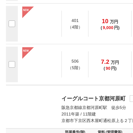
10
401
万
円
（4階）
(
9,000
円)
7.2
506
万
円
（5階）
(
90
円)
イーグルコート京都河原町
阪急京都線京都河原町駅 徒歩5分
2011年築 / 11階建
京都市下京区西木屋町通松原上る２丁
部屋番号(階)
賃料 (管理費等)