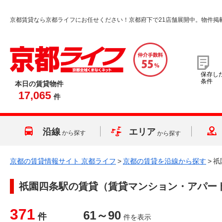
京都賃貸なら京都ライフにお任せください！京都府下で21店舗展開中。物件掲
保存し
条件
本日の賃貸物件
17,065
件
沿線
エリア
から探す
から探す
京都の賃貸情報サイト 京都ライフ
>
京都の賃貸を沿線から探す
>
祇
祇園四条駅
の賃貸（賃貸マンション・アパー
371
61～90
件
件を表示