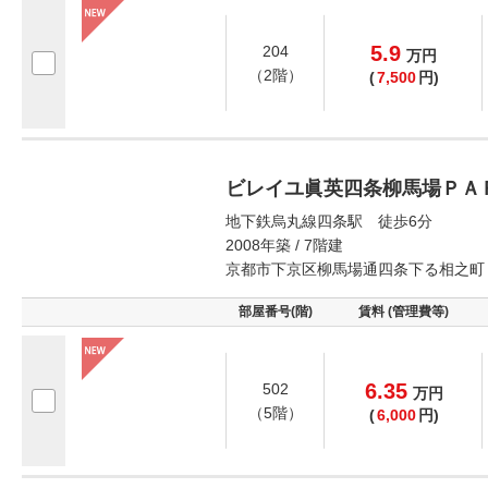
5.9
204
万
円
（2階）
(
7,500
円)
ビレイユ眞英四条柳馬場ＰＡ
地下鉄烏丸線四条駅 徒歩6分
2008年築 / 7階建
京都市下京区柳馬場通四条下る相之町
部屋番号(階)
賃料 (管理費等)
6.35
502
万
円
（5階）
(
6,000
円)