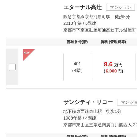
エターナル高辻
マンション
阪急京都線京都河原町駅 徒歩5分
2010年築 / 5階建
京都市下京区麩屋町通高辻下ル鍵屋町
部屋番号(階)
賃料 (管理費等)
8.6
401
万
円
（4階）
(
6,000
円)
サンシティ・リコー
マンシ
地下鉄東西線東山駅 徒歩1分
1988年築 / 4階建
京都市東山区三条通南裏白川筋西入２
部屋番号(階)
賃料 (管理費等)