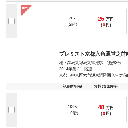
25
202
万
円
（2階）
(
0
円)
プレミスト京都六角通堂之前
地下鉄烏丸線烏丸御池駅 徒歩3分
2014年築 / 11階建
京都市中京区六角通東洞院西入堂之前
部屋番号(階)
賃料 (管理費等)
48
1005
万
円
（10階）
(
0
円)