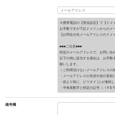
※携帯電話の【受信設定】で【ドメ
お手数ですが下記ドメインからのメ
【お問合せ先メールアドレスのドメイ
■■■ご注意■■■
特定のメールアドレスで、お問い合
以下の例に該当する場合は、お手数
願いします。
＜ご利用頂けないメールアドレスの
・メールアドレスの先頭や@の直前にピリオド (.
・@より前に、ピリオド (.) が連続している(例
・半角英数字と特定の記号（. ! # $ % & ‘
備考欄