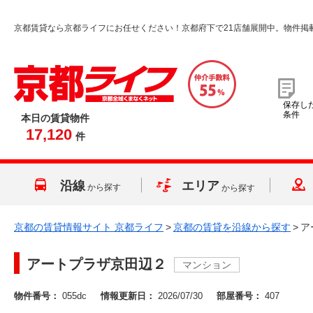
京都賃貸なら京都ライフにお任せください！京都府下で21店舗展開中。物件掲
保存し
条件
本日の賃貸物件
17,120
件
沿線
エリア
から探す
から探す
京都の賃貸情報サイト 京都ライフ
>
京都の賃貸を沿線から探す
>
ア
アートプラザ京田辺２
マンション
物件番号：
055dc
情報更新日：
2026/07/30
部屋番号：
407