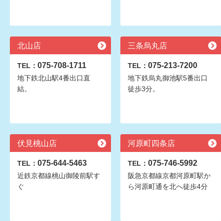
北山店
三条烏丸店
075-708-1711
075-213-7200
TEL：
TEL：
地下鉄北山駅4番出口直
地下鉄烏丸御池駅5番出口
結。
徒歩3分。
伏見桃山店
河原町四条店
075-644-5463
075-746-5992
TEL：
TEL：
近鉄京都線桃山御陵前駅す
阪急京都線京都河原町駅か
ぐ
ら河原町通を北へ徒歩4分