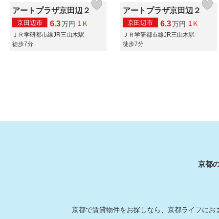
アートプラザ京田辺２
アートプラザ京田辺２
京田辺市
京田辺市
6.3
6.3
1Ｋ
1Ｋ
万
円
万
円
ＪＲ学研都市線JR三山木駅
ＪＲ学研都市線JR三山木駅
徒歩7分
徒歩7分
京都
京都で賃貸物件をお探しなら、京都ライフにおま