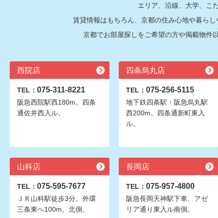
エリア、沿線、大学、こ
賃貸情報はもちろん、京都の住み心地や暮らし
京都でお部屋探しをご希望の方や掲載物件
西院店
四条烏丸店
075-311-8221
075-256-5115
TEL：
TEL：
阪急西院駅西180m。四条
地下鉄四条駅・阪急烏丸駅
通佐井西入ル。
西200m。四条通新町東入
ル。
山科店
長岡店
075-595-7677
075-957-4800
TEL：
TEL：
ＪＲ山科駅徒歩3分。外環
阪急長岡天神駅下車、アゼ
三条東へ100m、北側。
リア通り東入ル南側。