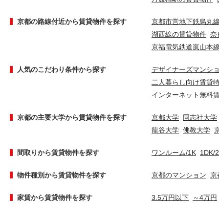
京都の路線付近から賃貸物件を探す
京都市営地下鉄烏丸
湖西線の賃貸物件
奈
京福電気鉄道嵐山本
人気のこだわり条件から探す
デザイナーズマンシ
二人暮らし向け賃貸
インターネット無料
京都の主要大学から賃貸物件を探す
京都大学
同志社大学
龍谷大学
佛教大学
間取りから賃貸物件を探す
ワンルーム/1K
1DK/
物件種別から賃貸物件を探す
京都のマンション
京
家賃から賃貸物件を探す
3.5万円以下
～4万円