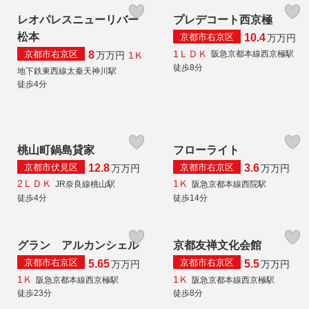
レオパレスニューリバー
プレデコート西京極
松本
京都市右京区
10.4
万
万円
1ＬＤＫ
京都市右京区
阪急京都本線西京極駅
8
1Ｋ
万
万円
徒歩8分
地下鉄東西線太秦天神川駅
徒歩4分
桃山町鍋島貸家
フローライト
京都市伏見区
京都市右京区
12.8
3.6
万
万円
万
万円
2ＬＤＫ
1Ｋ
JR奈良線桃山駅
阪急京都本線西院駅
徒歩4分
徒歩14分
グラン アルカンシェル
京都友禅文化会館
京都市右京区
京都市右京区
5.65
5.5
万
万円
万
万円
1Ｋ
1Ｋ
阪急京都本線西京極駅
阪急京都本線西京極駅
徒歩23分
徒歩8分