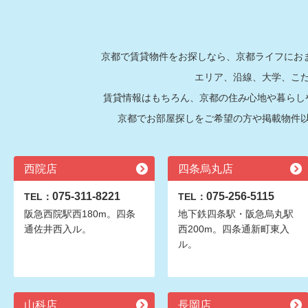
京都で賃貸物件をお探しなら、京都ライフにおま
エリア、沿線、大学、こ
賃貸情報はもちろん、京都の住み心地や暮らし
京都でお部屋探しをご希望の方や掲載物件
西院店
四条烏丸店
075-311-8221
075-256-5115
TEL：
TEL：
阪急西院駅西180m。四条
地下鉄四条駅・阪急烏丸駅
通佐井西入ル。
西200m。四条通新町東入
ル。
山科店
長岡店