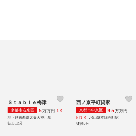
Ｓｔａｂｌｅ梅津
西ノ京平町貸家
京都市右京区
京都市中京区
5
9.5
1Ｋ
万
万円
万
万円
5ＤＫ
地下鉄東西線太秦天神川駅
JR山陰本線円町駅
徒歩12分
徒歩5分