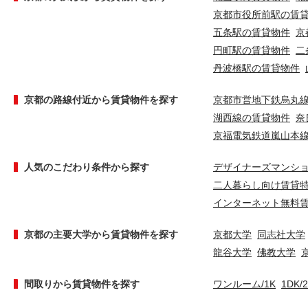
京都市役所前駅の賃
五条駅の賃貸物件
京
円町駅の賃貸物件
二
丹波橋駅の賃貸物件
京都の路線付近から賃貸物件を探す
京都市営地下鉄烏丸
湖西線の賃貸物件
奈
京福電気鉄道嵐山本
人気のこだわり条件から探す
デザイナーズマンシ
二人暮らし向け賃貸
インターネット無料
京都の主要大学から賃貸物件を探す
京都大学
同志社大学
龍谷大学
佛教大学
間取りから賃貸物件を探す
ワンルーム/1K
1DK/