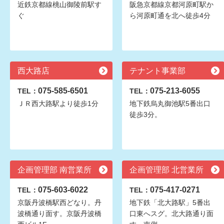
近鉄京都線桃山御陵前駅す
阪急京都線京都河原町駅か
ぐ
ら河原町通を北へ徒歩4分
西大路店
テナント事業部
075-585-6501
075-213-6055
TEL：
TEL：
ＪＲ西大路駅より徒歩1分
地下鉄烏丸御池駅5番出口
徒歩3分。
企画管理部 南営業所
企画管理部 北営業所
075-603-6022
075-417-0271
TEL：
TEL：
京阪丹波橋駅西どなり。丹
地下鉄「北大路駅」5番出
波橋通り面す。京阪丹波橋
口東へスグ。北大路通り面