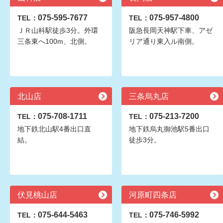
075-595-7677
075-957-4800
TEL：
TEL：
ＪＲ山科駅徒歩3分。外環
阪急長岡天神駅下車、アゼ
三条東へ100m、北側。
リア通り東入ル南側。
北山店
三条烏丸店
075-708-1711
075-213-7200
TEL：
TEL：
地下鉄北山駅4番出口直
地下鉄烏丸御池駅5番出口
結。
徒歩3分。
伏見桃山店
河原町四条店
075-644-5463
075-746-5992
TEL：
TEL：