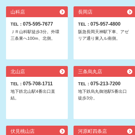
山科店
長岡店
075-595-7677
075-957-4800
TEL：
TEL：
ＪＲ山科駅徒歩3分。外環
阪急長岡天神駅下車、アゼ
三条東へ100m、北側。
リア通り東入ル南側。
北山店
三条烏丸店
075-708-1711
075-213-7200
TEL：
TEL：
地下鉄北山駅4番出口直
地下鉄烏丸御池駅5番出口
結。
徒歩3分。
伏見桃山店
河原町四条店