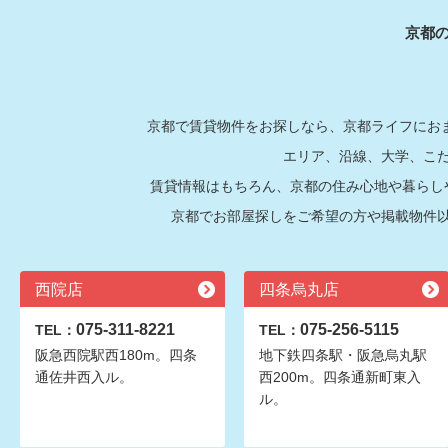
京都
京都で賃貸物件をお探しなら、京都ライフにおま
エリア、沿線、大学、こ
賃貸情報はもちろん、京都の住み心地や暮らし
京都でお部屋探しをご希望の方や掲載物件
西院店
四条烏丸店
075-311-8221
075-256-5115
TEL：
TEL：
阪急西院駅西180m。四条
地下鉄四条駅・阪急烏丸駅
通佐井西入ル。
西200m。四条通新町東入
ル。