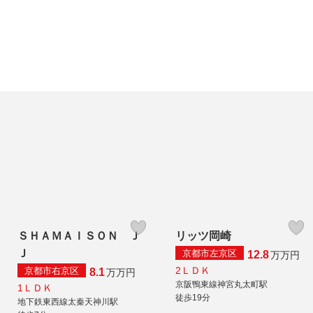
ＳＨＡＭＡＩＳＯＮ Ｊ
リッツ岡崎
Ｊ
京都市左京区
12.8
万
万円
2ＬＤＫ
京都市右京区
8.1
万
万円
京阪鴨東線神宮丸太町駅
1ＬＤＫ
徒歩19分
地下鉄東西線太秦天神川駅