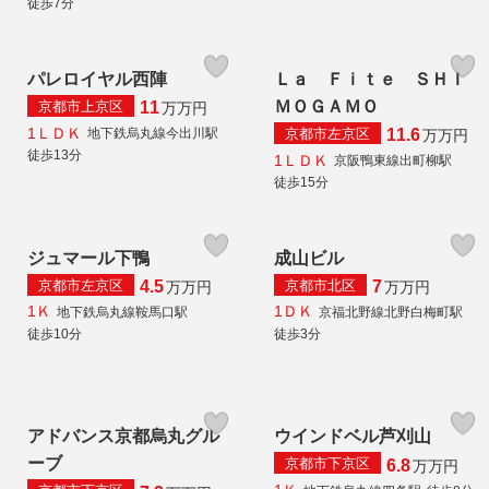
徒歩7分
パレロイヤル西陣
Ｌａ Ｆｉｔｅ ＳＨＩ
ＭＯＧＡＭＯ
京都市上京区
11
万
万円
1ＬＤＫ
京都市左京区
地下鉄烏丸線今出川駅
11.6
万
万円
徒歩13分
1ＬＤＫ
京阪鴨東線出町柳駅
徒歩15分
ジュマール下鴨
成山ビル
京都市左京区
京都市北区
4.5
7
万
万円
万
万円
1Ｋ
1ＤＫ
地下鉄烏丸線鞍馬口駅
京福北野線北野白梅町駅
徒歩10分
徒歩3分
アドバンス京都烏丸グル
ウインドベル芦刈山
ーブ
京都市下京区
6.8
万
万円