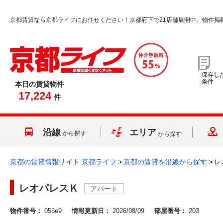
京都賃貸なら京都ライフにお任せください！京都府下で21店舗展開中。物件掲
保存し
条件
本日の賃貸物件
17,224
件
沿線
エリア
から探す
から探す
京都の賃貸情報サイト 京都ライフ
>
京都の賃貸を沿線から探す
>
レ
レオパレスＫ
アパート
物件番号：
053e9
情報更新日：
2026/08/09
部屋番号：
203