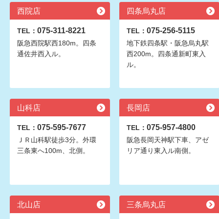
西院店
四条烏丸店
075-311-8221
075-256-5115
TEL：
TEL：
阪急西院駅西180m。四条
地下鉄四条駅・阪急烏丸駅
通佐井西入ル。
西200m。四条通新町東入
ル。
山科店
長岡店
075-595-7677
075-957-4800
TEL：
TEL：
ＪＲ山科駅徒歩3分。外環
阪急長岡天神駅下車、アゼ
三条東へ100m、北側。
リア通り東入ル南側。
北山店
三条烏丸店