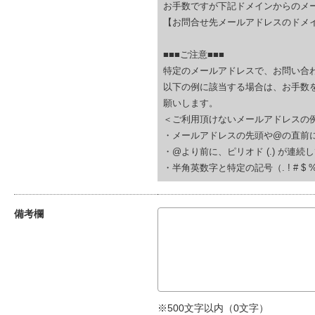
お手数ですが下記ドメインからのメ
【お問合せ先メールアドレスのドメイ
■■■ご注意■■■
特定のメールアドレスで、お問い合
以下の例に該当する場合は、お手数
願いします。
＜ご利用頂けないメールアドレスの
・メールアドレスの先頭や@の直前にピリオド (.
・@より前に、ピリオド (.) が連続している(例
・半角英数字と特定の記号（. ! # $ % & ‘
備考欄
※500文字以内（
0
文字）