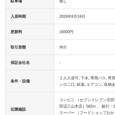
駐車場
無し
入居時期
2026年8月24日
更新料
16500円
取引形態
仲介
保証会社名
-
条件・設備
コンビニ （セブンイレブン京田辺
田辺三山木店）582m 、 銀行・
近隣施設
スーパー （フードショップおかも