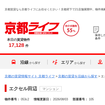
京都賃貸なら京都ライフにお任せください！京都府下で21店舗展開中。物件掲
保存し
条件
本日の賃貸物件
17,128
件
沿線
エリア
から探す
から探す
京都の賃貸情報サイト 京都ライフ
>
京都の賃貸を沿線から探す
>
エ
エクセル田辺
マンション
物件番号：
053c2
情報更新日：
2026/08/03
部屋番号：
105