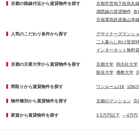
京都の路線付近から賃貸物件を探す
京都市営地下鉄烏丸
湖西線の賃貸物件
奈
京福電気鉄道嵐山本
人気のこだわり条件から探す
デザイナーズマンシ
二人暮らし向け賃貸
インターネット無料
京都の主要大学から賃貸物件を探す
京都大学
同志社大学
龍谷大学
佛教大学
間取りから賃貸物件を探す
ワンルーム/1K
1DK/
物件種別から賃貸物件を探す
京都のマンション
京
家賃から賃貸物件を探す
3.5万円以下
～4万円