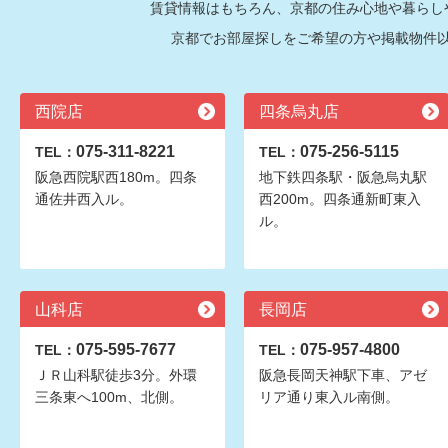
賃貸情報はもちろん、京都の住み心地や暮らし
京都でお部屋探しをご希望の方や掲載物件
西院店
四条烏丸店
075-311-8221
075-256-5115
TEL：
TEL：
阪急西院駅西180m。四条
地下鉄四条駅・阪急烏丸駅
通佐井西入ル。
西200m。四条通新町東入
ル。
山科店
長岡店
075-595-7677
075-957-4800
TEL：
TEL：
ＪＲ山科駅徒歩3分。外環
阪急長岡天神駅下車、アゼ
三条東へ100m、北側。
リア通り東入ル南側。