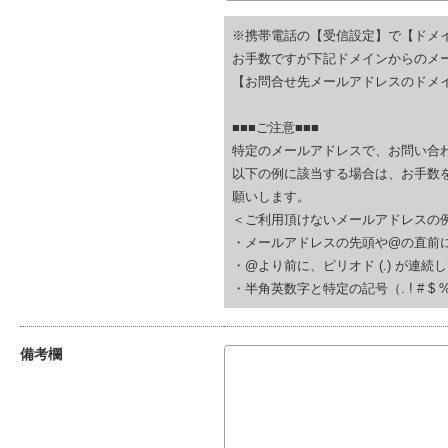
※携帯電話の【受信設定】で【ドメ
お手数ですが下記ドメインからのメ
【お問合せ先メールアドレスのドメイ
■■■ご注意■■■
特定のメールアドレスで、お問い合
以下の例に該当する場合は、お手数
願いします。
＜ご利用頂けないメールアドレスの
・メールアドレスの先頭や@の直前にピリオド (.
・@より前に、ピリオド (.) が連続している(例
・半角英数字と特定の記号（. ! # $ % & ‘
備考欄