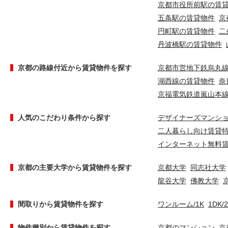
京都市役所前駅の賃
五条駅の賃貸物件
京
円町駅の賃貸物件
二
丹波橋駅の賃貸物件
京都の路線付近から賃貸物件を探す
京都市営地下鉄烏丸
湖西線の賃貸物件
奈
京福電気鉄道嵐山本
人気のこだわり条件から探す
デザイナーズマンシ
二人暮らし向け賃貸
インターネット無料
京都の主要大学から賃貸物件を探す
京都大学
同志社大学
龍谷大学
佛教大学
間取りから賃貸物件を探す
ワンルーム/1K
1DK/
物件種別から賃貸物件を探す
京都のマンション
京