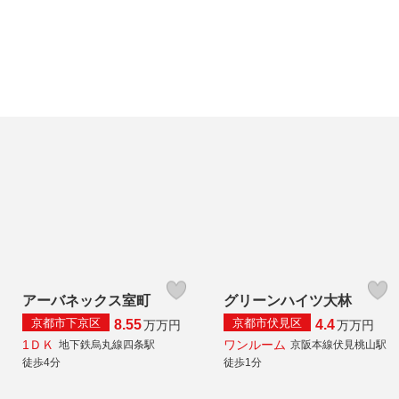
アーバネックス室町
グリーンハイツ大林
京都市下京区
京都市伏見区
8.55
4.4
万
万円
万
万円
1ＤＫ
ワンルーム
地下鉄烏丸線四条駅
京阪本線伏見桃山駅
徒歩4分
徒歩1分