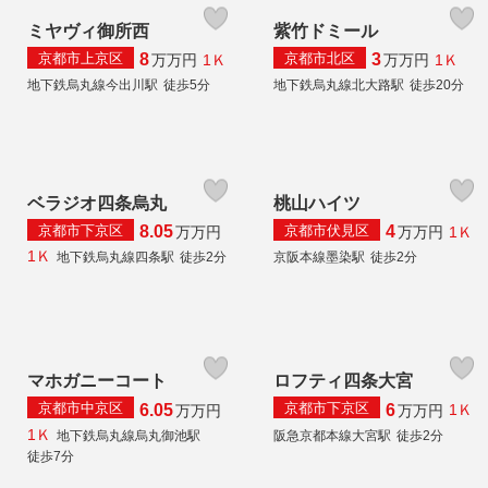
ミヤヴィ御所西
紫竹ドミール
京都市上京区
京都市北区
8
3
1Ｋ
1Ｋ
万
万円
万
万円
地下鉄烏丸線今出川駅
徒歩5分
地下鉄烏丸線北大路駅
徒歩20分
ベラジオ四条烏丸
桃山ハイツ
京都市下京区
京都市伏見区
8.05
4
1Ｋ
万
万円
万
万円
1Ｋ
地下鉄烏丸線四条駅
徒歩2分
京阪本線墨染駅
徒歩2分
マホガニーコート
ロフティ四条大宮
京都市中京区
京都市下京区
6.05
6
1Ｋ
万
万円
万
万円
1Ｋ
地下鉄烏丸線烏丸御池駅
阪急京都本線大宮駅
徒歩2分
徒歩7分