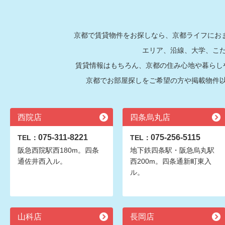
京都で賃貸物件をお探しなら、京都ライフにおま
エリア、沿線、大学、こ
賃貸情報はもちろん、京都の住み心地や暮らし
京都でお部屋探しをご希望の方や掲載物件
西院店
四条烏丸店
075-311-8221
075-256-5115
TEL：
TEL：
阪急西院駅西180m。四条
地下鉄四条駅・阪急烏丸駅
通佐井西入ル。
西200m。四条通新町東入
ル。
山科店
長岡店