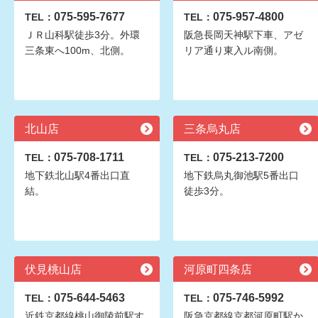
075-595-7677
075-957-4800
TEL：
TEL：
ＪＲ山科駅徒歩3分。外環
阪急長岡天神駅下車、アゼ
三条東へ100m、北側。
リア通り東入ル南側。
北山店
三条烏丸店
075-708-1711
075-213-7200
TEL：
TEL：
地下鉄北山駅4番出口直
地下鉄烏丸御池駅5番出口
結。
徒歩3分。
伏見桃山店
河原町四条店
075-644-5463
075-746-5992
TEL：
TEL：
近鉄京都線桃山御陵前駅す
阪急京都線京都河原町駅か