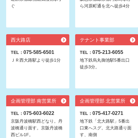
ぐ
ら河原町通を北へ徒歩4分
西大路店
テナント事業部
075-585-6501
075-213-6055
TEL：
TEL：
ＪＲ西大路駅より徒歩1分
地下鉄烏丸御池駅5番出口
徒歩3分。
企画管理部 南営業所
企画管理部 北営業所
075-603-6022
075-417-0271
TEL：
TEL：
京阪丹波橋駅西どなり。丹
地下鉄「北大路駅」5番出
波橋通り面す。京阪丹波橋
口東へスグ。北大路通り面
西ビル1F。
す、南側