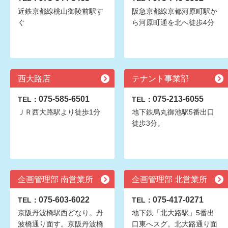
近鉄京都線桃山御陵前駅す
阪急京都線京都河原町駅か
ぐ
ら河原町通を北へ徒歩4分
西大路店
テナント事業部
075-585-6501
075-213-6055
TEL：
TEL：
ＪＲ西大路駅より徒歩1分
地下鉄烏丸御池駅5番出口
徒歩3分。
企画管理部 南営業所
企画管理部 北営業所
075-603-6022
075-417-0271
TEL：
TEL：
京阪丹波橋駅西どなり。丹
地下鉄「北大路駅」5番出
波橋通り面す。京阪丹波橋
口東へスグ。北大路通り面