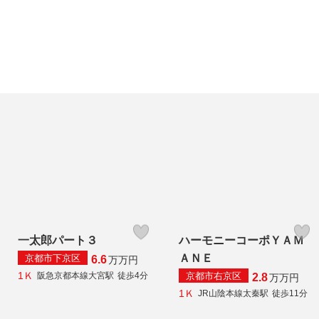
一太郎パート３
ハーモニーコーポＹＡＭ
ＡＮＥ
京都市下京区
6.6
万
万円
1Ｋ
京都市右京区
阪急京都本線大宮駅
徒歩4分
2.8
万
万円
1Ｋ
JR山陰本線太秦駅
徒歩11分