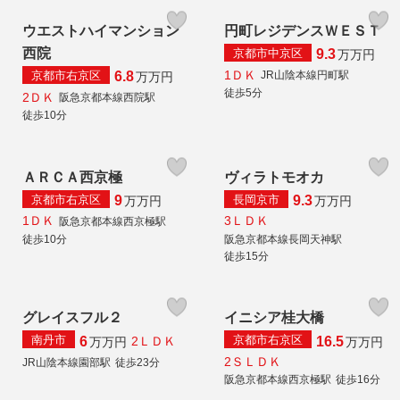
ウエストハイマンション
円町レジデンスＷＥＳＴ
西院
京都市中京区
9.3
万
万円
1ＤＫ
京都市右京区
JR山陰本線円町駅
6.8
万
万円
徒歩5分
2ＤＫ
阪急京都本線西院駅
徒歩10分
ＡＲＣＡ西京極
ヴィラトモオカ
京都市右京区
長岡京市
9
9.3
万
万円
万
万円
1ＤＫ
3ＬＤＫ
阪急京都本線西京極駅
徒歩10分
阪急京都本線長岡天神駅
徒歩15分
グレイスフル２
イニシア桂大橋
南丹市
京都市右京区
6
16.5
2ＬＤＫ
万
万円
万
万円
2ＳＬＤＫ
JR山陰本線園部駅
徒歩23分
阪急京都本線西京極駅
徒歩16分