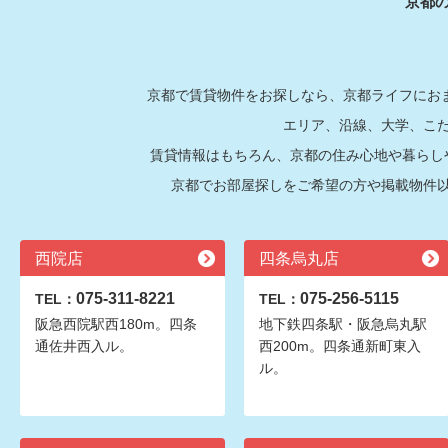
京都
京都で賃貸物件をお探しなら、京都ライフにおま
エリア、沿線、大学、こ
賃貸情報はもちろん、京都の住み心地や暮らし
京都でお部屋探しをご希望の方や掲載物件
西院店
四条烏丸店
075-311-8221
075-256-5115
TEL：
TEL：
阪急西院駅西180m。四条
地下鉄四条駅・阪急烏丸駅
通佐井西入ル。
西200m。四条通新町東入
ル。