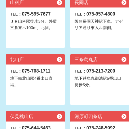
山科店
長岡店
075-595-7677
075-957-4800
TEL：
TEL：
ＪＲ山科駅徒歩3分。外環
阪急長岡天神駅下車、アゼ
三条東へ100m、北側。
リア通り東入ル南側。
北山店
三条烏丸店
075-708-1711
075-213-7200
TEL：
TEL：
地下鉄北山駅4番出口直
地下鉄烏丸御池駅5番出口
結。
徒歩3分。
伏見桃山店
河原町四条店
075-644-5463
075-746-5992
TEL：
TEL：