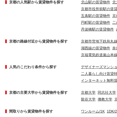
京都の人気駅から賃貸物件を探す
北山駅の賃貸物件
北
京都市役所前駅の賃
五条駅の賃貸物件
京
円町駅の賃貸物件
二
丹波橋駅の賃貸物件
京都の路線付近から賃貸物件を探す
京都市営地下鉄烏丸
湖西線の賃貸物件
奈
京福電気鉄道嵐山本
人気のこだわり条件から探す
デザイナーズマンシ
二人暮らし向け賃貸
インターネット無料
京都の主要大学から賃貸物件を探す
京都大学
同志社大学
龍谷大学
佛教大学
間取りから賃貸物件を探す
ワンルーム/1K
1DK/