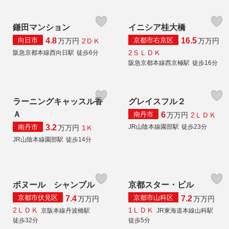
鎌田マンション
イニシア桂大橋
向日市
京都市右京区
4.8
16.5
2ＤＫ
万
万円
万
万円
2ＳＬＤＫ
阪急京都本線西向日駅
徒歩6分
阪急京都本線西京極駅
徒歩16分
ラーニングキャッスル香
グレイスフル２
Ａ
南丹市
6
2ＬＤＫ
万
万円
南丹市
JR山陰本線園部駅
徒歩23分
3.2
1Ｋ
万
万円
JR山陰本線園部駅
徒歩14分
ボヌール シャンブル
京都スター・ビル
京都市伏見区
京都市山科区
7.4
7.2
万
万円
万
万円
2ＬＤＫ
1ＬＤＫ
京阪本線丹波橋駅
JR東海道本線山科駅
徒歩32分
徒歩5分