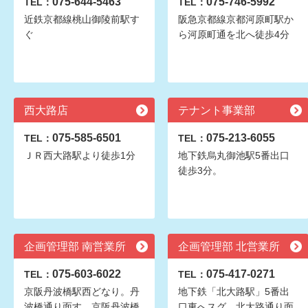
075-644-5463
075-746-5992
TEL：
TEL：
近鉄京都線桃山御陵前駅す
阪急京都線京都河原町駅か
ぐ
ら河原町通を北へ徒歩4分
西大路店
テナント事業部
075-585-6501
075-213-6055
TEL：
TEL：
ＪＲ西大路駅より徒歩1分
地下鉄烏丸御池駅5番出口
徒歩3分。
企画管理部 南営業所
企画管理部 北営業所
075-603-6022
075-417-0271
TEL：
TEL：
京阪丹波橋駅西どなり。丹
地下鉄「北大路駅」5番出
波橋通り面す。京阪丹波橋
口東へスグ。北大路通り面