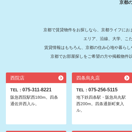
京都
京都で賃貸物件をお探しなら、京都ライフにおま
エリア、沿線、大学、こ
賃貸情報はもちろん、京都の住み心地や暮らし
京都でお部屋探しをご希望の方や掲載物件
西院店
四条烏丸店
075-311-8221
075-256-5115
TEL：
TEL：
阪急西院駅西180m。四条
地下鉄四条駅・阪急烏丸駅
通佐井西入ル。
西200m。四条通新町東入
ル。