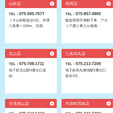
山科店
長岡店
075-595-7677
075-957-4800
TEL：
TEL：
ＪＲ山科駅徒歩3分。外環
阪急長岡天神駅下車、アゼ
三条東へ100m、北側。
リア通り東入ル南側。
北山店
三条烏丸店
075-708-1711
075-213-7200
TEL：
TEL：
地下鉄北山駅4番出口直
地下鉄烏丸御池駅5番出口
結。
徒歩3分。
伏見桃山店
河原町四条店