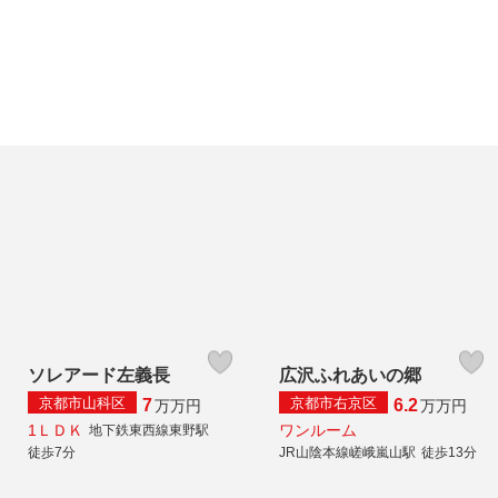
ソレアード左義長
広沢ふれあいの郷
京都市山科区
京都市右京区
7
6.2
万
万円
万
万円
1ＬＤＫ
ワンルーム
地下鉄東西線東野駅
徒歩7分
JR山陰本線嵯峨嵐山駅
徒歩13分