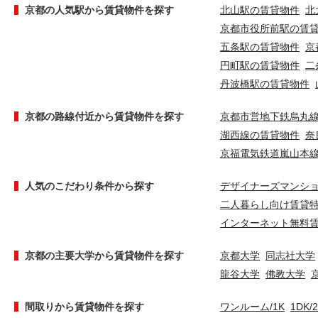
京都の人気駅から賃貸物件を探す
北山駅の賃貸物件
北
京都市役所前駅の賃
五条駅の賃貸物件
京
円町駅の賃貸物件
二
丹波橋駅の賃貸物件
京都の路線付近から賃貸物件を探す
京都市営地下鉄烏丸
湖西線の賃貸物件
奈
京福電気鉄道嵐山本
人気のこだわり条件から探す
デザイナーズマンシ
二人暮らし向け賃貸
インターネット無料
京都の主要大学から賃貸物件を探す
京都大学
同志社大学
龍谷大学
佛教大学
間取りから賃貸物件を探す
ワンルーム/1K
1DK/