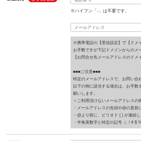
※ハイフン「-」は不要です。
※携帯電話の【受信設定】で【ドメ
お手数ですが下記ドメインからのメ
【お問合せ先メールアドレスのドメイ
■■■ご注意■■■
特定のメールアドレスで、お問い合
以下の例に該当する場合は、お手数
願いします。
＜ご利用頂けないメールアドレスの
・メールアドレスの先頭や@の直前にピリオド (.
・@より前に、ピリオド (.) が連続している(例
・半角英数字と特定の記号（. ! # $ % & ‘