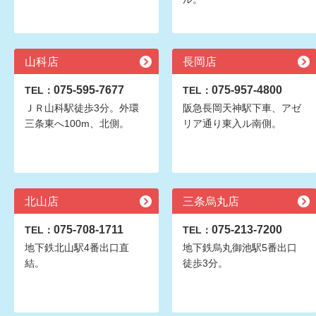
山科店
長岡店
075-595-7677
075-957-4800
TEL：
TEL：
ＪＲ山科駅徒歩3分。外環
阪急長岡天神駅下車、アゼ
三条東へ100m、北側。
リア通り東入ル南側。
北山店
三条烏丸店
075-708-1711
075-213-7200
TEL：
TEL：
地下鉄北山駅4番出口直
地下鉄烏丸御池駅5番出口
結。
徒歩3分。