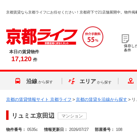
京都賃貸なら京都ライフにお任せください！京都府下で21店舗展開中。物件掲
保存し
条件
本日の賃貸物件
17,120
件
沿線
エリア
から探す
から探す
京都の賃貸情報サイト 京都ライフ
>
京都の賃貸を沿線から探す
>
リ
リュミエ京田辺
マンション
物件番号：
0535c
情報更新日：
2026/07/27
部屋番号：
108