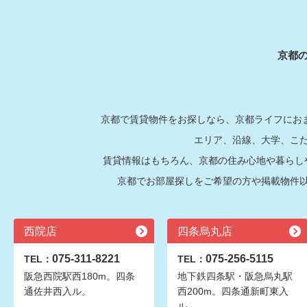
京都
京都で賃貸物件をお探しなら、京都ライフにおま
エリア、沿線、大学、こ
賃貸情報はもちろん、京都の住み心地や暮らし
京都でお部屋探しをご希望の方や掲載物件
西院店
四条烏丸店
075-311-8221
075-256-5115
TEL：
TEL：
阪急西院駅西180m。四条
地下鉄四条駅・阪急烏丸駅
通佐井西入ル。
西200m。四条通新町東入
ル。