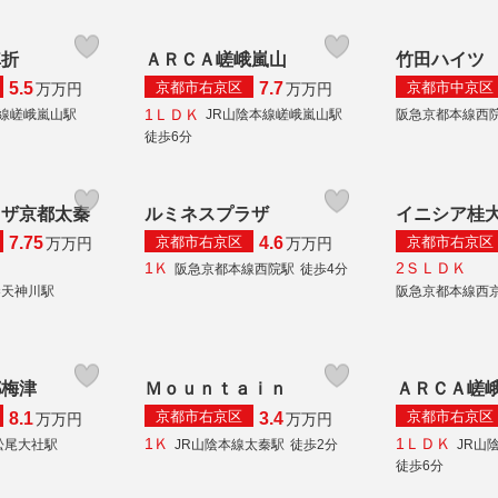
車折
ＡＲＣＡ嵯峨嵐山
竹田ハイツ
京都市右京区
京都市中京区
5.5
7.7
万
万円
万
万円
1ＬＤＫ
本線嵯峨嵐山駅
JR山陰本線嵯峨嵐山駅
阪急京都本線西
徒歩6分
ラザ京都太秦
ルミネスプラザ
イニシア桂
京都市右京区
京都市右京区
7.75
4.6
万
万円
万
万円
1Ｋ
2ＳＬＤＫ
阪急京都本線西院駅
徒歩4分
秦天神川駅
阪急京都本線西
都梅津
Ｍｏｕｎｔａｉｎ
ＡＲＣＡ嵯
京都市右京区
京都市右京区
8.1
3.4
万
万円
万
万円
1Ｋ
1ＬＤＫ
松尾大社駅
JR山陰本線太秦駅
徒歩2分
JR山
徒歩6分