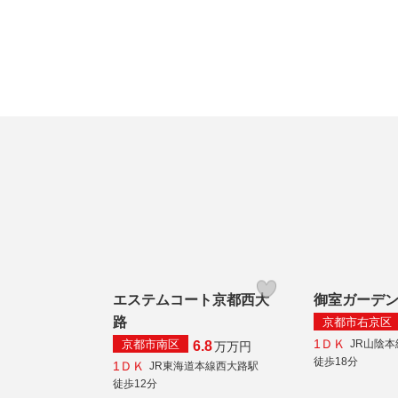
エステムコート京都西大
御室ガーデ
路
京都市右京区
1ＤＫ
京都市南区
JR山陰
6.8
万
万円
徒歩18分
1ＤＫ
JR東海道本線西大路駅
徒歩12分