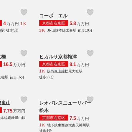
コーポ エル
京都市右京区
4
5.8
1Ｋ
万
万円
万
万円
3Ｋ
院駅
徒歩5分
JR山陰本線太秦駅
徒歩10分
大橋
ヒカルサ京都梅津
京都市右京区
16.5
8.1
万
万円
万
万円
1Ｋ
阪急嵐山線松尾大社駅
京極駅
徒歩16分
徒歩22分
峨嵐山
レオパレスニューリバー
松本
7.75
万
万円
京都市右京区
陰本線嵯峨嵐山駅
7.5
万
万円
1Ｋ
地下鉄東西線太秦天神川駅
徒歩4分