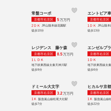
常盤コーポ
エントピア
京都市右京区
京都市右京区
5
万
万円
2ＤＫ
1ＤＫ
JR山陰本線花園駅
JR山陰
徒歩10分
徒歩13分
レジデンス 藤ケ森
エンゼルプ
京都市右京区
京都市右京区
8.5
万
万円
1ＬＤＫ
1ＤＫ
地下鉄東西線太秦天神川駅
地下鉄東西線太
徒歩9分
徒歩6分
ドミール大文字
ヒカルサ京
京都市右京区
京都市右京区
3.2
万
万円
1Ｋ
1Ｋ
阪急嵐山線松尾大社駅
阪急嵐山線
徒歩7分
徒歩22分