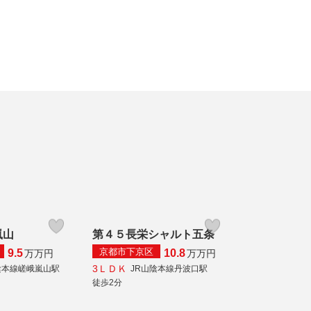
嵐山
第４５長栄シャルト五条
京都市下京区
9.5
10.8
万
万円
万
万円
3ＬＤＫ
陰本線嵯峨嵐山駅
JR山陰本線丹波口駅
徒歩2分