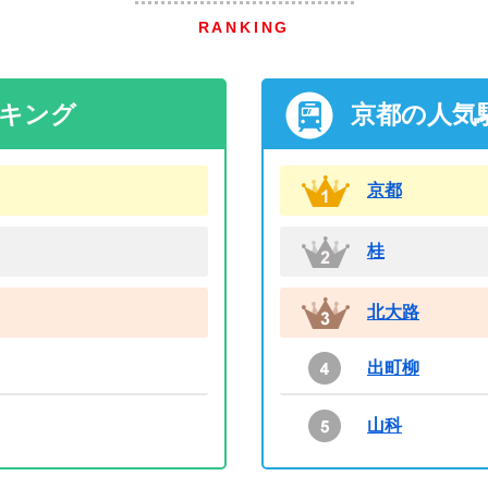
RANKING
ンキング
京都の人気
京都
桂
北大路
出町柳
山科