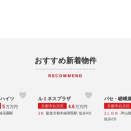
おすすめ新着物件
RECOMMEND
ンハイツ
ルミネスプラザ
バセ・嵯峨
京都市右京区
京都市右京区
5
4.6
万
万円
万
万円
1Ｋ
1ＬＤＫ
本線花園駅
阪急京都本線西院駅
徒歩4分
JR山
徒歩2分