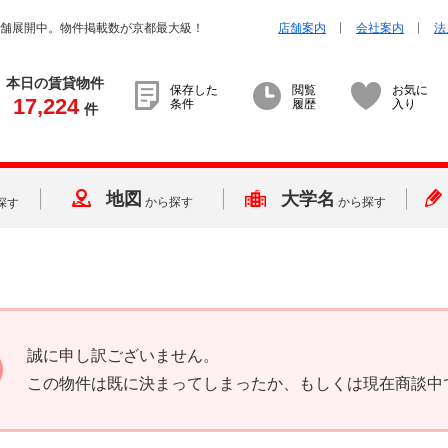
店舗展開中。物件掲載数が京都最大級！
店舗案内
会社案内
法
本日の賃貸物件
保存した
閲覧
お気に
17,224
条件
履歴
入り
件
地図
大学名
から探す
から探す
探す
誠に申し訳ございません。
この物件は既に決まってしまったか、もしくは現在商談中