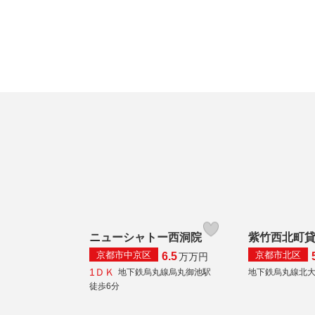
ニューシャトー西洞院
紫竹西北町
京都市中京区
京都市北区
6.5
万
万円
1ＤＫ
地下鉄烏丸線烏丸御池駅
地下鉄烏丸線北
徒歩6分