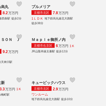
条烏丸
プルメリア
京都市北区
8.2
7.8
万
万円
万
万円
1ＬＤＫ
線四条駅
徒歩2分
地下鉄烏丸線北大路駅
徒歩38分
ＩＳＯＮ Ｊ
Ｍａｐｌｅ御所ノ内
京都市右京区
6
1Ｋ
万
万円
JR山陰本線太秦駅
徒歩12分
9.2
万
万円
秦天神川駅
大新
キュービックハウス
京都市北区
3.3
2.9
1Ｋ
万
万円
万
万円
ワンルーム
白梅町駅
地下鉄烏丸線北大路駅
徒歩10分