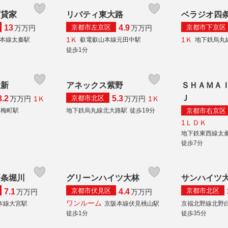
町貸家
リバティ東大路
ベラジオ四
京都市左京区
京都市下京区
13
4.9
万
万円
万
万円
1Ｋ
1Ｋ
陰本線太秦駅
叡電叡山本線元田中駅
地下鉄烏丸
徒歩1分
大新
アネックス紫野
ＳＨＡＭＡ
Ｊ
京都市北区
3.2
5.3
1Ｋ
1Ｋ
万
万円
万
万円
京都市右京区
白梅町駅
地下鉄烏丸線北大路駅
徒歩19分
1ＬＤＫ
地下鉄東西線太
徒歩7分
四条堀川
グリーンハイツ大林
サンハイツ
京都市伏見区
京都市北区
7.1
4.4
万
万円
万
万円
ワンルーム
本線大宮駅
京阪本線伏見桃山駅
京福北野線北野
徒歩35分
徒歩1分