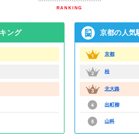
RANKING
ンキング
京都の人気
京都
桂
北大路
出町柳
山科