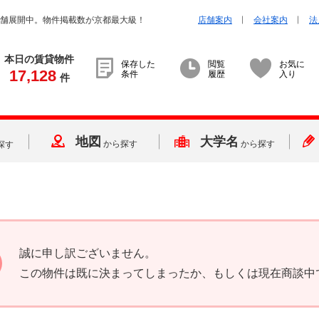
店舗展開中。物件掲載数が京都最大級！
店舗案内
会社案内
法
本日の賃貸物件
保存した
閲覧
お気に
17,128
条件
履歴
入り
件
地図
大学名
から探す
から探す
探す
誠に申し訳ございません。
この物件は既に決まってしまったか、もしくは現在商談中