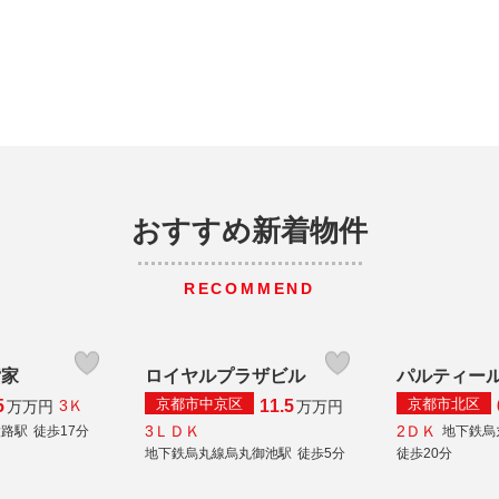
おすすめ新着物件
RECOMMEND
貸家
ロイヤルプラザビル
パルティー
京都市中京区
京都市北区
5
11.5
3Ｋ
万
万円
万
万円
3ＬＤＫ
2ＤＫ
大路駅
徒歩17分
地下鉄烏
地下鉄烏丸線烏丸御池駅
徒歩5分
徒歩20分