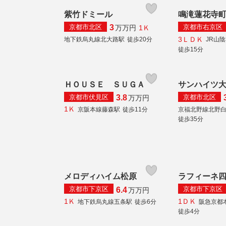
紫竹ドミール
鳴滝蓮花寺
京都市北区
京都市右京区
3
1Ｋ
万
万円
3ＬＤＫ
地下鉄烏丸線北大路駅
徒歩20分
JR山
徒歩15分
ＨＯＵＳＥ ＳＵＧＡ
サンハイツ
京都市伏見区
京都市北区
3.8
万
万円
1Ｋ
京阪本線藤森駅
徒歩11分
京福北野線北野
徒歩35分
メロディハイム松原
ラフィーネ
京都市下京区
京都市下京区
6.4
万
万円
1Ｋ
1ＤＫ
地下鉄烏丸線五条駅
徒歩6分
阪急京都
徒歩4分