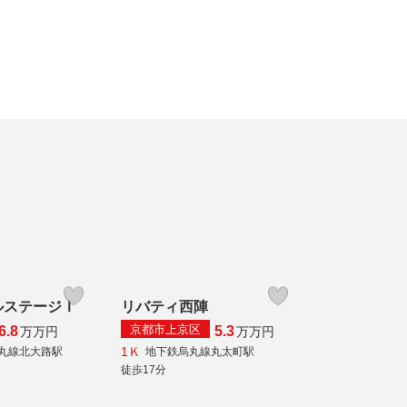
ルステージⅠ
リバティ西陣
京都市上京区
6.8
5.3
万
万円
万
万円
1Ｋ
丸線北大路駅
地下鉄烏丸線丸太町駅
徒歩17分