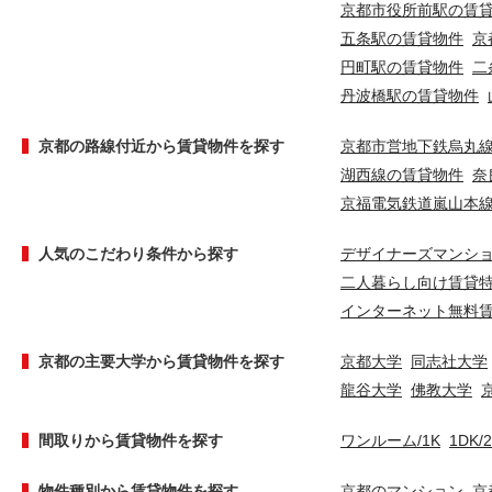
京都市役所前駅の賃
五条駅の賃貸物件
京
円町駅の賃貸物件
二
丹波橋駅の賃貸物件
京都の路線付近から賃貸物件を探す
京都市営地下鉄烏丸
湖西線の賃貸物件
奈
京福電気鉄道嵐山本
人気のこだわり条件から探す
デザイナーズマンシ
二人暮らし向け賃貸
インターネット無料
京都の主要大学から賃貸物件を探す
京都大学
同志社大学
龍谷大学
佛教大学
間取りから賃貸物件を探す
ワンルーム/1K
1DK/
物件種別から賃貸物件を探す
京都のマンション
京