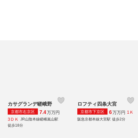
カサグランデ嵯峨野
ロフティ四条大宮
京都市右京区
京都市下京区
7.4
6
1Ｋ
万
万円
万
万円
3ＤＫ
JR山陰本線嵯峨嵐山駅
阪急京都本線大宮駅
徒歩2分
徒歩18分