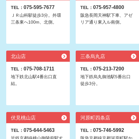
075-595-7677
075-957-4800
TEL：
TEL：
ＪＲ山科駅徒歩3分。外環
阪急長岡天神駅下車、アゼ
三条東へ100m、北側。
リア通り東入ル南側。
北山店
三条烏丸店
075-708-1711
075-213-7200
TEL：
TEL：
地下鉄北山駅4番出口直
地下鉄烏丸御池駅5番出口
結。
徒歩3分。
伏見桃山店
河原町四条店
075-644-5463
075-746-5992
TEL：
TEL：
近鉄京都線桃山御陵前駅す
阪急京都線京都河原町駅か