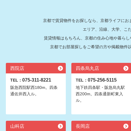
京都で賃貸物件をお探しなら、京都ライフにおま
エリア、沿線、大学、こ
賃貸情報はもちろん、京都の住み心地や暮らし
京都でお部屋探しをご希望の方や掲載物件
西院店
四条烏丸店
075-311-8221
075-256-5115
TEL：
TEL：
阪急西院駅西180m。四条
地下鉄四条駅・阪急烏丸駅
通佐井西入ル。
西200m。四条通新町東入
ル。
山科店
長岡店