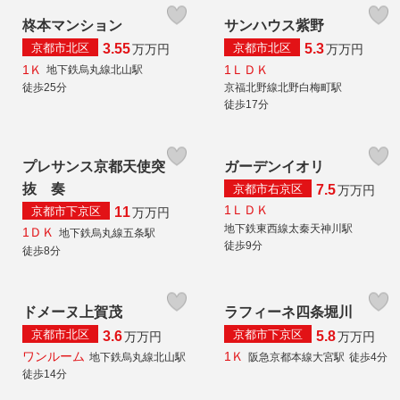
柊本マンション
サンハウス紫野
京都市北区
京都市北区
3.55
5.3
万
万円
万
万円
1Ｋ
1ＬＤＫ
地下鉄烏丸線北山駅
徒歩25分
京福北野線北野白梅町駅
徒歩17分
プレサンス京都天使突
ガーデンイオリ
抜 奏
京都市右京区
7.5
万
万円
1ＬＤＫ
京都市下京区
11
万
万円
地下鉄東西線太秦天神川駅
1ＤＫ
地下鉄烏丸線五条駅
徒歩9分
徒歩8分
ドメーヌ上賀茂
ラフィーネ四条堀川
京都市北区
京都市下京区
3.6
5.8
万
万円
万
万円
ワンルーム
1Ｋ
地下鉄烏丸線北山駅
阪急京都本線大宮駅
徒歩4分
徒歩14分