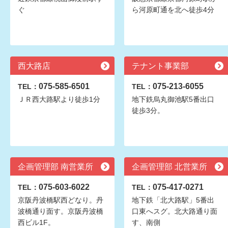
ぐ
ら河原町通を北へ徒歩4分
西大路店
テナント事業部
075-585-6501
075-213-6055
TEL：
TEL：
ＪＲ西大路駅より徒歩1分
地下鉄烏丸御池駅5番出口
徒歩3分。
企画管理部 南営業所
企画管理部 北営業所
075-603-6022
075-417-0271
TEL：
TEL：
京阪丹波橋駅西どなり。丹
地下鉄「北大路駅」5番出
波橋通り面す。京阪丹波橋
口東へスグ。北大路通り面
西ビル1F。
す、南側